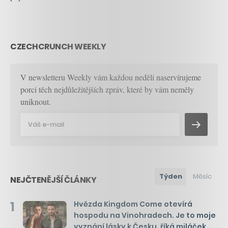
CZECHCRUNCH WEEKLY
V newsletteru Weekly vám každou neděli naservírujeme
porci těch nejdůležitějších zpráv, které by vám neměly
uniknout.
Týden
Měsíc
NEJČTENĚJŠÍ ČLÁNKY
1
Hvězda Kingdom Come otevírá
hospodu na Vinohradech. Je to moje
vyznání lásky k Česku, říká miláček