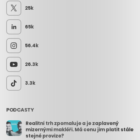
25k
65k
56.4k
26.3k
3.3k
PODCASTY
Realitní trh zpomaluje a je zaplavený
mizernými makléři. Má cenu jim platit stále
stejné provize?