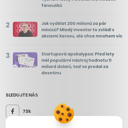
fanoušků
2
Jak vydělat 200 milionů za pár
měsíců? Mladý investor to zvládl s
akciemi Xeroxu, ale chce mnohem víc
3
Startupová apokalypsa: Před lety
měl populární nástroj hodnotu 11
miliard dolarů, teď se prodal za
desetinu
SLEDUJTE NÁS
73k