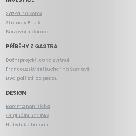
Sázka na Xerox
Strnad v Pirelli
Burzovní eldorádo
PŘÍBĚHY Z GASTRA
Boční projekt, co se zvrtnul
Francouzský šéfkuchař na Šumavě
Dva golfisti, co pečou
DESIGN
Bomma není tichá
Originální hodinky
Nábytek z betonu