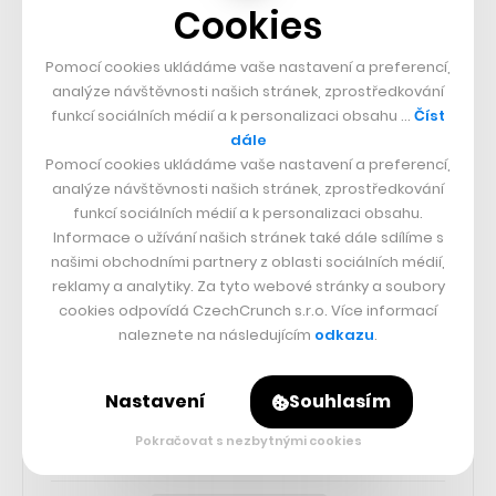
25k
Cookies
65k
Pomocí cookies ukládáme vaše nastavení a preferencí,
analýze návštěvnosti našich stránek, zprostředkování
funkcí sociálních médií a k personalizaci obsahu …
Číst
56.4k
dále
Pomocí cookies ukládáme vaše nastavení a preferencí,
analýze návštěvnosti našich stránek, zprostředkování
26.3k
funkcí sociálních médií a k personalizaci obsahu.
Informace o užívání našich stránek také dále sdílíme s
našimi obchodními partnery z oblasti sociálních médií,
3.3k
reklamy a analytiky. Za tyto webové stránky a soubory
cookies odpovídá CzechCrunch s.r.o. Více informací
naleznete na následujícím
odkazu
.
CZECHCRUNCH JOBS
Nastavení
Souhlasím
Pokračovat s nezbytnými cookies