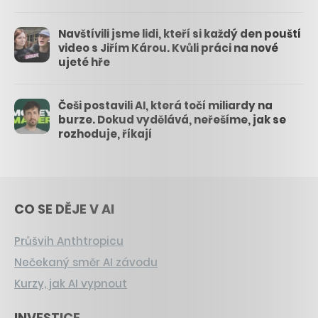
Navštívili jsme lidi, kteří si každý den pouští
video s Jiřím Károu. Kvůli práci na nové
ujeté hře
Češi postavili AI, která točí miliardy na
burze. Dokud vydělává, neřešíme, jak se
rozhoduje, říkají
CO SE DĚJE V AI
Průšvih Anthtropicu
Nečekaný směr AI závodu
Kurzy, jak AI vypnout
INVESTICE