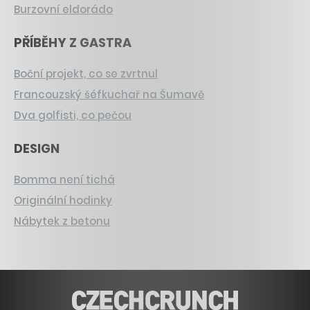
Burzovní eldorádo
PŘÍBĚHY Z GASTRA
Boční projekt, co se zvrtnul
Francouzský šéfkuchař na Šumavě
Dva golfisti, co pečou
DESIGN
Bomma není tichá
Originální hodinky
Nábytek z betonu