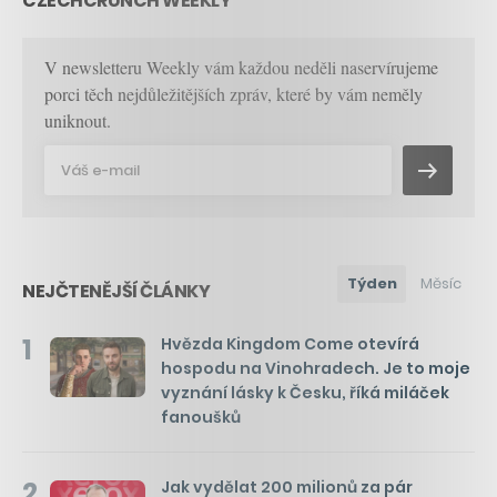
CZECHCRUNCH WEEKLY
V newsletteru Weekly vám každou neděli naservírujeme
porci těch nejdůležitějších zpráv, které by vám neměly
uniknout.
Týden
Měsíc
NEJČTENĚJŠÍ ČLÁNKY
1
Hvězda Kingdom Come otevírá
hospodu na Vinohradech. Je to moje
vyznání lásky k Česku, říká miláček
fanoušků
2
Jak vydělat 200 milionů za pár