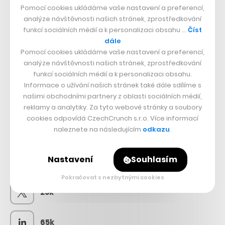
Pomocí cookies ukládáme vaše nastavení a preferencí,
analýze návštěvnosti našich stránek, zprostředkování
funkcí sociálních médií a k personalizaci obsahu …
Číst
dále
Pomocí cookies ukládáme vaše nastavení a preferencí,
analýze návštěvnosti našich stránek, zprostředkování
funkcí sociálních médií a k personalizaci obsahu.
Informace o užívání našich stránek také dále sdílíme s
našimi obchodními partnery z oblasti sociálních médií,
reklamy a analytiky. Za tyto webové stránky a soubory
cookies odpovídá CzechCrunch s.r.o. Více informací
naleznete na následujícím
odkazu
.
SLEDUJTE NÁS
Nastavení
Souhlasím
73k
Pokračovat s nezbytnými cookies
25k
65k