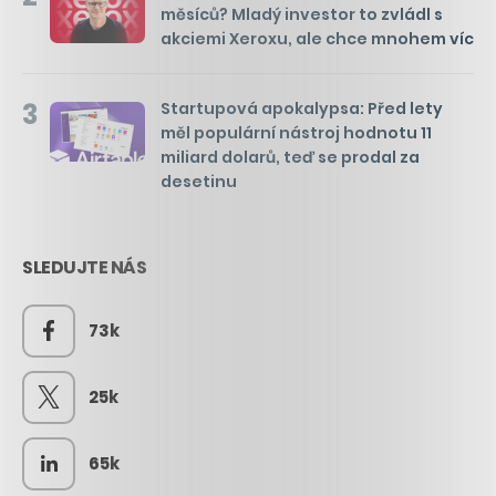
měsíců? Mladý investor to zvládl s
akciemi Xeroxu, ale chce mnohem víc
3
Startupová apokalypsa: Před lety
měl populární nástroj hodnotu 11
miliard dolarů, teď se prodal za
desetinu
SLEDUJTE NÁS
73k
25k
65k