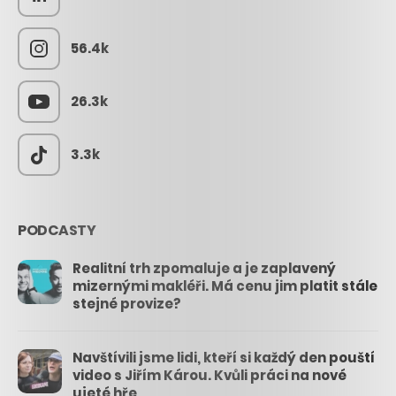
56.4k
26.3k
3.3k
PODCASTY
Realitní trh zpomaluje a je zaplavený
mizernými makléři. Má cenu jim platit stále
stejné provize?
Navštívili jsme lidi, kteří si každý den pouští
video s Jiřím Károu. Kvůli práci na nové
ujeté hře