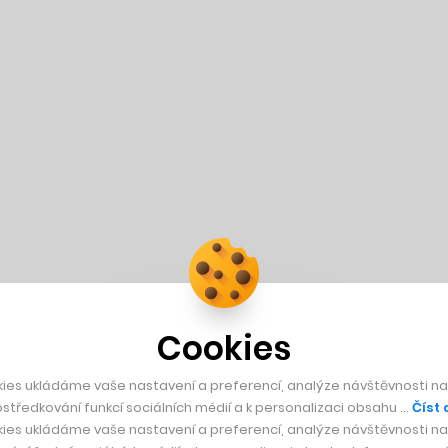
Cookies
ies ukládáme vaše nastavení a preferencí, analýze návštěvnosti naš
středkování funkcí sociálních médií a k personalizaci obsahu …
Číst 
ies ukládáme vaše nastavení a preferencí, analýze návštěvnosti naš