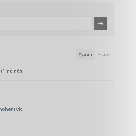
Týden
Měsíc
í i na nás
mnohem víc