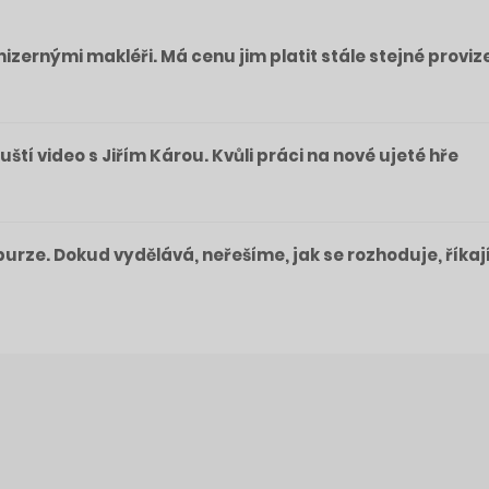
izernými makléři. Má cenu jim platit stále stejné proviz
pouští video s Jiřím Károu. Kvůli práci na nové ujeté hře
a burze. Dokud vydělává, neřešíme, jak se rozhoduje, říkaj