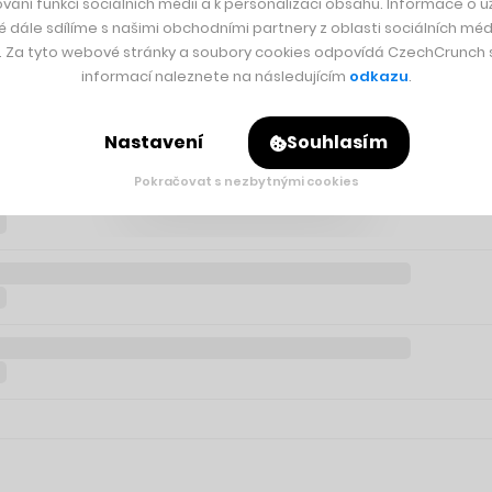
vání funkcí sociálních médií a k personalizaci obsahu. Informace o už
é dále sdílíme s našimi obchodními partnery z oblasti sociálních médi
y. Za tyto webové stránky a soubory cookies odpovídá CzechCrunch s.
informací naleznete na následujícím
odkazu
.
Nastavení
Souhlasím
Pokračovat s nezbytnými cookies