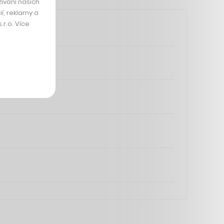
ívání našich
í, reklamy a
r.o. Více