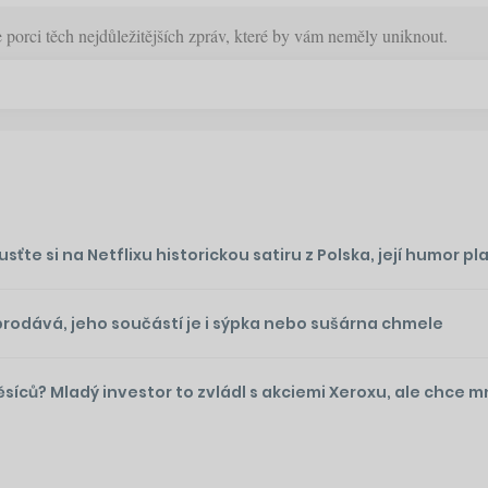
orci těch nejdůležitějších zpráv, které by vám neměly uniknout.
te si na Netflixu historickou satiru z Polska, její humor plat
prodává, jeho součástí je i sýpka nebo sušárna chmele
ěsíců? Mladý investor to zvládl s akciemi Xeroxu, ale chce 