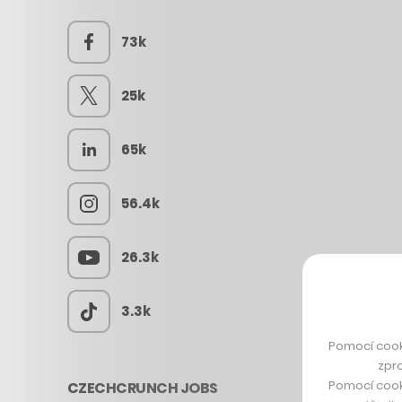
73k
25k
65k
56.4k
26.3k
3.3k
Pomocí cook
zpro
Pomocí cook
CZECHCRUNCH JOBS