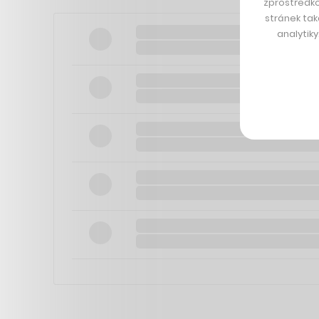
zprostředko
stránek tak
analytik