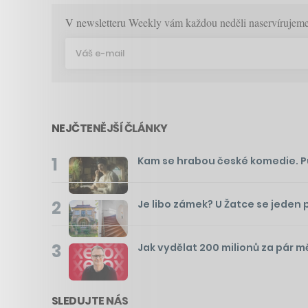
V newsletteru Weekly vám každou neděli naservírujeme p
NEJČTENĚJŠÍ ČLÁNKY
1
Kam se hrabou české komedie. Pusť
2
Je libo zámek? U Žatce se jeden 
3
Jak vydělat 200 milionů za pár m
SLEDUJTE NÁS