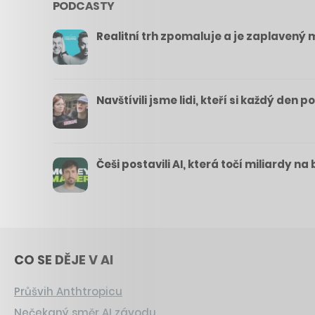
PODCASTY
Realitní trh zpomaluje a je zaplavený m
Navštívili jsme lidi, kteří si každý den 
Češi postavili AI, která točí miliardy n
CO SE DĚJE V AI
Průšvih Anthtropicu
Nečekaný směr AI závodu