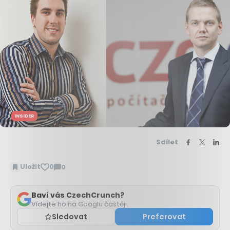
INSIDER
Sdílet
Uložit
0
0
Zobrazit
komentáře
Baví vás CzechCrunch?
Vídejte ho na Googlu častěji.
Sledovat
Preferovat