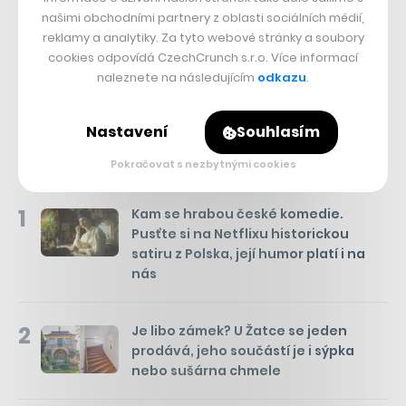
našimi obchodními partnery z oblasti sociálních médií,
reklamy a analytiky. Za tyto webové stránky a soubory
cookies odpovídá CzechCrunch s.r.o. Více informací
Přejít do diskuze
naleznete na následujícím
odkazu
.
Nastavení
Souhlasím
Týden
Měsíc
Pokračovat s nezbytnými cookies
NEJČTENĚJŠÍ ČLÁNKY
1
Kam se hrabou české komedie.
Pusťte si na Netflixu historickou
satiru z Polska, její humor platí i na
nás
2
Je libo zámek? U Žatce se jeden
prodává, jeho součástí je i sýpka
nebo sušárna chmele