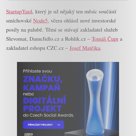
StartupYard
, který je už nějaký ten měsíc součástí
smíchovské
Node5
, včera ohlásil nové investorské
posily na palubě. Těmi se stávají zakladatel služeb
Slevomat, DameJidlo.cz a Rohlik.cz –
Tomáš Čupr
a
zakladatel eshopu CZC.cz –
Josef Matějka
.