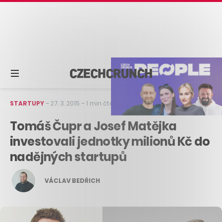
STARTUPY
–
27. 3. 2015
–
1 min čtení
Tomáš Čupr a Josef Matějka
investovali jednotky milionů Kč do
nadějných startupů
VÁCLAV BEDŘICH