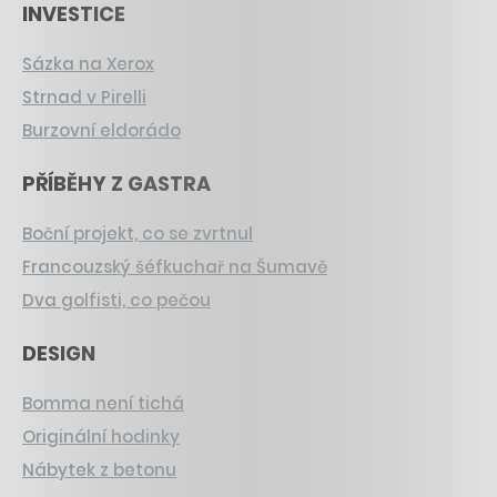
INVESTICE
Sázka na Xerox
Strnad v Pirelli
Burzovní eldorádo
PŘÍBĚHY Z GASTRA
Boční projekt, co se zvrtnul
Francouzský šéfkuchař na Šumavě
Dva golfisti, co pečou
DESIGN
Bomma není tichá
Originální hodinky
Nábytek z betonu