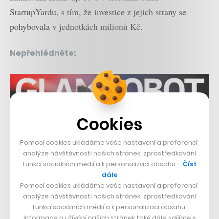
StartupYardu, s tím, že investice z jejich strany se
pohybovala v jednotkách milionů Kč.
Nepřehlédněte:
Cookies
Pomocí cookies ukládáme vaše nastavení a preferencí,
analýze návštěvnosti našich stránek, zprostředkování
Související témata:
funkcí sociálních médií a k personalizaci obsahu …
Číst
dále
Tomáš Čupr
Node5
StartupYard
Pomocí cookies ukládáme vaše nastavení a preferencí,
analýze návštěvnosti našich stránek, zprostředkování
Sdílet článek
funkcí sociálních médií a k personalizaci obsahu.
Informace o užívání našich stránek také dále sdílíme s