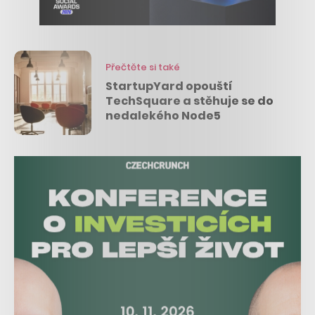
Přečtěte si také
StartupYard opouští
TechSquare a stěhuje se do
nedalekého Node5