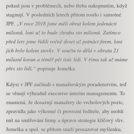
pokud jsou v problémech, nebo třeba nakopnutím, když
stagnují. V posledních letech přitom rostlo i samotné
JPF.
„V roce 2018 jsme měli obrat kolem jedenácti
milionů, loni už to bude zhruba sto milionů. Zatímco
před lety jsme řídili ročně deset až patnáct firem, loni
jich bylo kolem stovky. V součtu to dělá v obratu 21
miliard korun a téměř pět tisíc lidí. V týmu tak už máme
přes sto lidí,“
popisuje Jemelka.
Kdysi v JPF začínali s manažerským poradenstvím, teď
se věnují výhradně executive interim managementu. To
znamená, že dosazují manažery do vrcholových pozic,
zpravidla jako výkonné či provozní ředitele, aby mohli
mít na směřování firmy a úpravu strategie klíčový vliv.
Jemelka a spol. se přitom snaží prosazovat myšlenku,