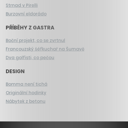
Strnad v Pirelli
Burzovní eldorádo
PŘÍBĚHY Z GASTRA
Boční projekt, co se zvrtnul
Francouzský šéfkuchař na Šumavě
Dva golfisti, co pečou
DESIGN
Bomma není tichá
Originální hodinky
Nábytek z betonu