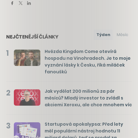
Týden
Měsíc
NEJČTENĚJŠÍ ČLÁNKY
1
Hvězda Kingdom Come otevírá
hospodu na Vinohradech. Je to moje
vyznání lásky k Česku, říká miláček
fanoušků
2
Jak vydělat 200 milionů za pár
měsíců? Mladý investor to zvládl s
akciemi Xeroxu, ale chce mnohem víc
3
Startupová apokalypsa: Před lety
měl populární nástroj hodnotu 11
miliard dolarů, teď se prodal za