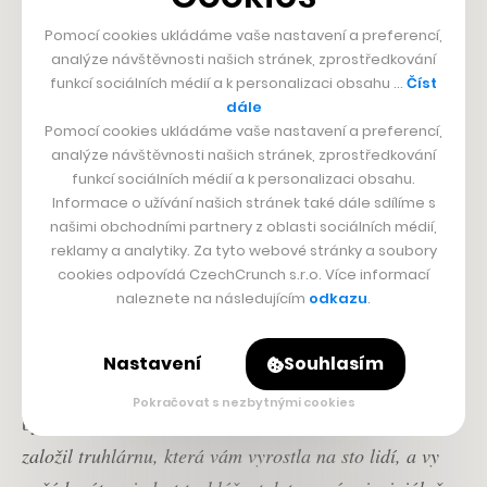
Může jít o případy, kdy růst a stav firmy přerostl jejich
schopnosti a zkušenosti. Nebo třeba tak dlouho
Pomocí cookies ukládáme vaše nastavení a preferencí,
analýze návštěvnosti našich stránek, zprostředkování
odkládali najmutí dalších manažerů, aby si uvolnili část
funkcí sociálních médií a k personalizaci obsahu …
Číst
své agendy, že už jim na to zásadní nezbyl čas. Ostatně
dále
Pomocí cookies ukládáme vaše nastavení a preferencí,
to mohou být a často jsou propojené nádoby.
analýze návštěvnosti našich stránek, zprostředkování
funkcí sociálních médií a k personalizaci obsahu.
V určitý moment rozvoje a cyklu
Informace o užívání našich stránek také dále sdílíme s
našimi obchodními partnery z oblasti sociálních médií,
firmy není nic blahodárnějšího, než
reklamy a analytiky. Za tyto webové stránky a soubory
když si majitel k sobě najde
cookies odpovídá CzechCrunch s.r.o. Více informací
parťáka.
naleznete na následujícím
odkazu
.
Proto Jiří Jemelka hovoří o tom, že majitele v rámci
Nastavení
Souhlasím
svých aktivit mimo jiné učí, jak mají nad svým
Pokračovat s nezbytnými cookies
byznysem vůbec přemýšlet.
„Pokud jste jako truhlář
založil truhlárnu, která vám vyrostla na sto lidí, a vy