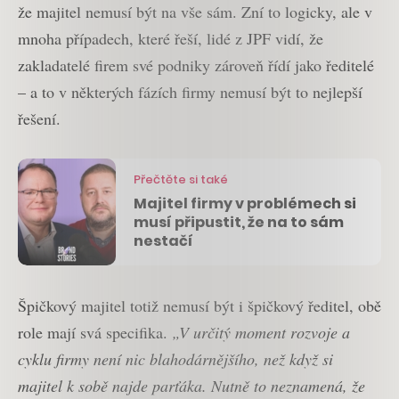
že majitel nemusí být na vše sám. Zní to logicky, ale v
mnoha případech, které řeší, lidé z JPF vidí, že
zakladatelé firem své podniky zároveň řídí jako ředitelé
– a to v některých fázích firmy nemusí být to nejlepší
řešení.
Přečtěte si také
Majitel firmy v problémech si
musí připustit, že na to sám
nestačí
Špičkový majitel totiž nemusí být i špičkový ředitel, obě
role mají svá specifika.
„V určitý moment rozvoje a
cyklu firmy není nic blahodárnějšího, než když si
majitel k sobě najde parťáka. Nutně to neznamená, že