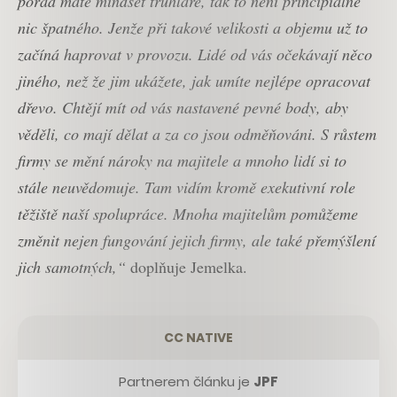
pořád máte mindset truhláře, tak to není principiálně
nic špatného. Jenže při takové velikosti a objemu už to
začíná haprovat v provozu. Lidé od vás očekávají něco
jiného, než že jim ukážete, jak umíte nejlépe opracovat
dřevo. Chtějí mít od vás nastavené pevné body, aby
věděli, co mají dělat a za co jsou odměňováni. S růstem
firmy se mění nároky na majitele a mnoho lidí si to
stále neuvědomuje. Tam vidím kromě exekutivní role
těžiště naší spolupráce. Mnoha majitelům pomůžeme
změnit nejen fungování jejich firmy, ale také přemýšlení
jich samotných,“
doplňuje Jemelka.
CC NATIVE
Partnerem článku je
JPF