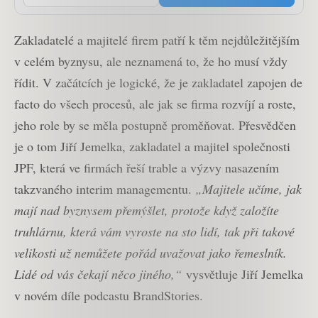
Zakladatelé a majitelé firem patří k těm nejdůležitějším
v celém byznysu, ale neznamená to, že ho musí vždy
řídit. V začátcích je logické, že je zakladatel zapojen de
facto do všech procesů, ale jak se firma rozvíjí a roste,
jeho role by se měla postupně proměňovat. Přesvědčen
je o tom Jiří Jemelka, zakladatel a majitel společnosti
JPF, která ve firmách řeší trable a výzvy nasazením
takzvaného interim managementu.
„Majitele učíme, jak
mají nad byznysem přemýšlet, protože když založíte
truhlárnu, která vám vyroste na sto lidí, tak při takové
velikosti už nemůžete pořád uvažovat jako řemeslník.
Lidé od vás čekají něco jiného,“
vysvětluje Jiří Jemelka
v novém díle podcastu BrandStories.