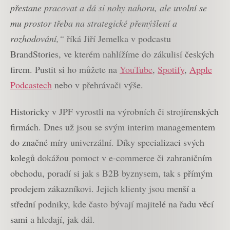
přestane pracovat a dá si nohy nahoru, ale uvolní se
mu prostor třeba na strategické přemýšlení a
rozhodování,“
říká Jiří Jemelka v podcastu
BrandStories, ve kterém nahlížíme do zákulisí českých
firem. Pustit si ho můžete na
YouTube
,
Spotify
,
Apple
Podcastech
nebo v přehrávači výše.
Historicky v JPF vyrostli na výrobních či strojírenských
firmách. Dnes už jsou se svým interim managementem
do značné míry univerzální. Díky specializaci svých
kolegů dokážou pomoct v e-commerce či zahraničním
obchodu, poradí si jak s B2B byznysem, tak s přímým
prodejem zákazníkovi. Jejich klienty jsou menší a
střední podniky, kde často bývají majitelé na řadu věcí
sami a hledají, jak dál.