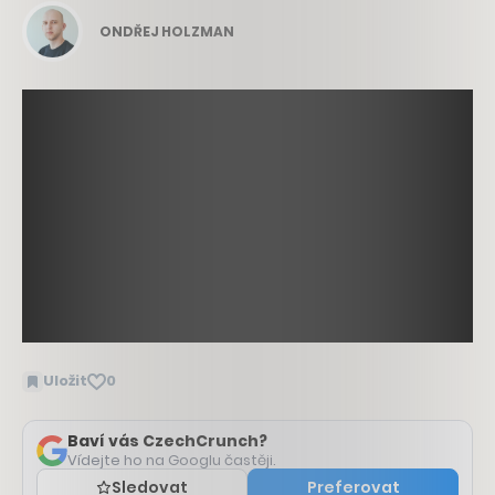
ONDŘEJ HOLZMAN
Uložit
0
Baví vás CzechCrunch?
Vídejte ho na Googlu častěji.
Sledovat
Preferovat