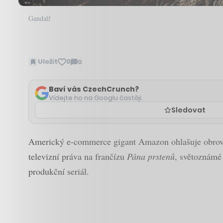
Gandalf
Uložit
0
0
Zobrazit
komentáře
Baví vás CzechCrunch?
Vídejte ho na Googlu častěji.
Sledovat
Americký e-commerce gigant Amazon ohlašuje obrovské 
televizní práva na frančízu
Pána prstenů
, světoznámé 
produkční seriál.