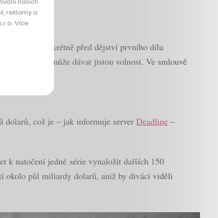
hromady
ívání našich
í, reklamy a
r.o. Více
ředozemě, konkrétně před dějství prvního dílu
což scénáristům může dávat jistou volnost. Ve smlouvě
dolarů, což je – jak informuje server
Deadline
–
 k natočení jedné série vynaložit dalších 150
okolo půl miliardy dolarů, aniž by diváci viděli