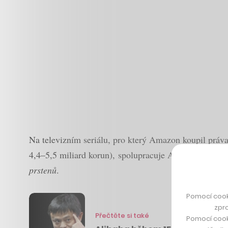
Na televizním seriálu, pro který Amazon koupil práva
4,4–5,5 miliard korun), spolupracuje Amazon Studio
prstenů
.
Pomocí cook
zpro
Přečtěte si také
Pomocí cook