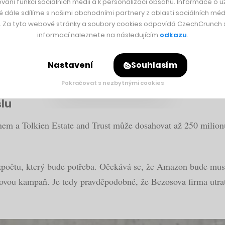
je pokořila loňský obrat všech českých eshopů do
vání funkcí sociálních médií a k personalizaci obsahu. Informace o už
é dále sdílíme s našimi obchodními partnery z oblasti sociálních médi
y. Za tyto webové stránky a soubory cookies odpovídá CzechCrunch s.
informací naleznete na následujícím
odkazu
.
obsazení je zatím neznámé, vezme diváky zpět do kultovní St
l, tak nejsou přednastaveny žádné konkrétnější dějové linky, 
Nastavení
Souhlasím
případný spin-off.
Pokračovat s nezbytnými cookies
slu
m a Tolkien Estate and Trust může dosahovat až 250 milionů 
zpočtu, který bude potřeba. Očekává se, že Amazon bude muset
ovou kampaň. Je tedy pravděpodobné, že Bezosova firma utratí 