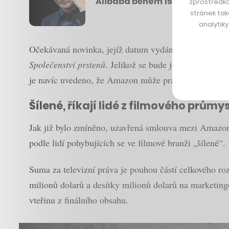
Alibaba během 15 minut prode
zprostředko
stránek tak
analytik
Očekávaná novinka, jejíž datum vydání nebo herecké 
Společenství prstenů
. Jelikož se bude jednat o preque
je navíc uvedeno, že Amazon může práva využít i pro 
Šílené, říkají lidé z filmového průmy
Jak již bylo zmíněno, uzavřená smlouva mezi Amazone
podle lidí pohybujících se ve filmové branži „šílené“.
Suma za televizní práva je pouhou částí celkového ro
milionů dolarů a desítky milionů dolarů na marketing
vteřinu z finálního obsahu.