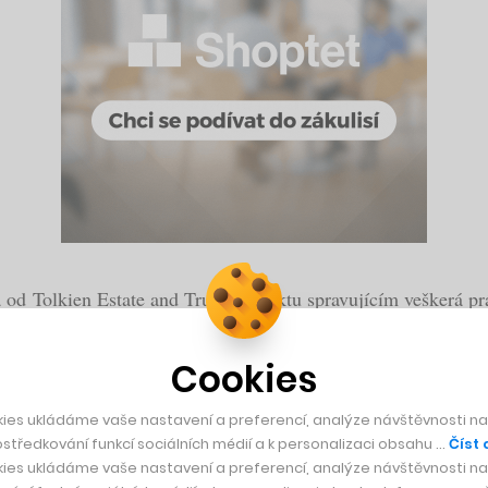
 od Tolkien Estate and Trust, subjektu spravujícím veškerá pr
s s nakladatelstvím HarperCollins a filmovým studiem New L
Cookies
ies ukládáme vaše nastavení a preferencí, analýze návštěvnosti naš
středkování funkcí sociálních médií a k personalizaci obsahu …
Číst 
ies ukládáme vaše nastavení a preferencí, analýze návštěvnosti naš