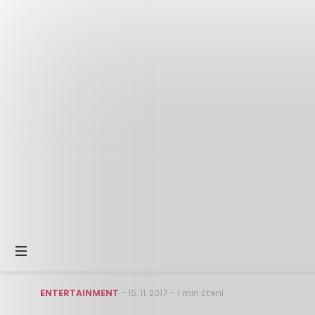
ENTERTAINMENT
–
15. 11. 2017
–
1 min čtení