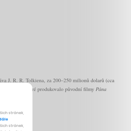
áva J. R. R. Tolkiena, za 200–250 milionů dolarů (cca
ine Cinema, které produkovalo původní filmy
Pána
ich stránek,
dále
ich stránek,