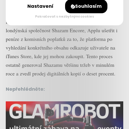
Nastavení
Souhlasím
Šéf Applu Tim Cook
Pokračovat s nezbytnými cookies
Do budoucna má koupě Shazamu, kterou vyvinula
londýnská společnost Shazam Encore, Applu ušetřit i
peníze z komisních poplatků za to, že platforma po
vyhledání konkrétního obsahu odkazuje uživatele na
iTunes Store, kde jej mohou zakoupit. Tento proces
ostatně generoval Shazamu většinu tržeb v minulém
roce a zvedl prodej digitálních kopií o deset procent.
Nepřehlédněte: