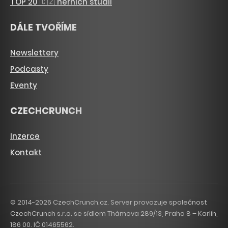
TOP 20 🇨🇿 herních studií
DÁLE TVOŘÍME
Newslettery
Podcasty
Eventy
CZECHCRUNCH
Inzerce
Kontakt
© 2014-2026 CzechCrunch.cz. Server provozuje společnost
CzechCrunch s.r.o. se sídlem Thámova 289/13, Praha 8 – Karlín,
186 00. IČ 01465562.