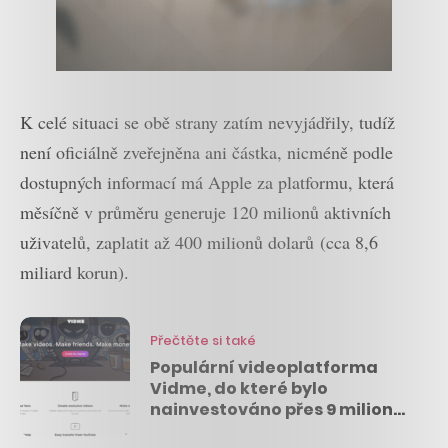
K celé situaci se obě strany zatím nevyjádřily, tudíž
není oficiálně zveřejněna ani částka, nicméně podle
dostupných informací má Apple za platformu, která
měsíčně v průměru generuje 120 milionů aktivních
uživatelů, zaplatit až 400 milionů dolarů (cca 8,6
miliard korun).
Přečtěte si také
Populární videoplatforma
Vidme, do které bylo
nainvestováno přes 9 milionů
dolarů, končí