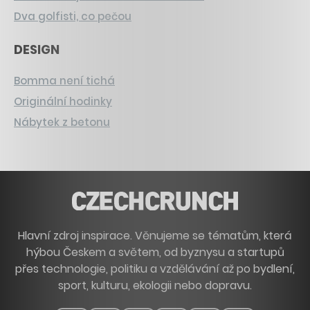
Dva golfisti, co pečou
DESIGN
Bomma není tichá
Originální hodinky
Nábytek z betonu
Hlavní zdroj inspirace. Věnujeme se tématům, která
hýbou Českem a světem, od byznysu a startupů
přes technologie, politiku a vzdělávání až po bydlení,
sport, kulturu, ekologii nebo dopravu.