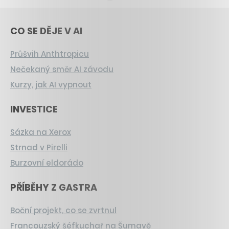
CO SE DĚJE V AI
Průšvih Anthtropicu
Nečekaný směr AI závodu
Kurzy, jak AI vypnout
INVESTICE
Sázka na Xerox
Strnad v Pirelli
Burzovní eldorádo
PŘÍBĚHY Z GASTRA
Boční projekt, co se zvrtnul
Francouzský šéfkuchař na Šumavě