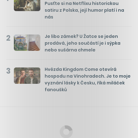
Pusťte si na Netflixu historickou
satiru z Polska, její humor platí i na
nás
2
Je libo zámek? U Žatce se jeden
prodává, jeho součástí je i sýpka
nebo sušárna chmele
3
Hvězda Kingdom Come otevírá
hospodu na Vinohradech. Je to moje
vyznání lásky k Česku, říká miláček
fanoušků