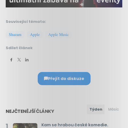
Související témata:
Shazam
Apple
Apple Music
Sdílet článek
Přejít do diskuze
Týden
Měsíc
NEJČTENĚJŠÍ ČLÁNKY
1
Kam se hrabou české komedie.