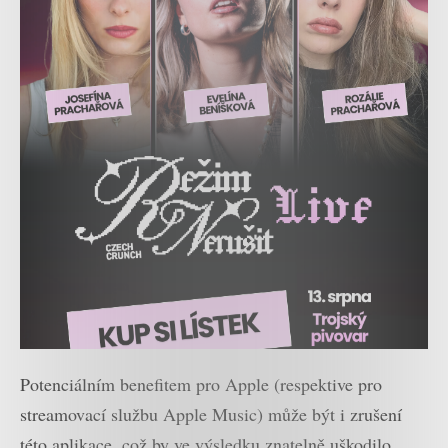
Potenciálním benefitem pro Apple (respektive pro
streamovací službu Apple Music) může být i zrušení
této aplikace, což by ve výsledku znatelně uškodilo