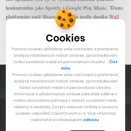
konkurentům jako Spotify a Google Play Music. Těmto
platformám totiž Shazam generuje podle deníku
Wall
Street Journal
miliony odkazů denně a odstavením
aplikace jako takové by mohl cupertinský gigant udělat
Cookies
jeden z důležitých kroků pro svou dominanci v oblasti
Pomocí cookies ukládáme vaše nastavení a preferencí,
streamingu.
analýze návštěvnosti našich stránek, zprostředkování
funkcí sociálních médií a k personalizaci obsahu …
Číst
dále
Pomocí cookies ukládáme vaše nastavení a preferencí,
analýze návštěvnosti našich stránek, zprostředkování
funkcí sociálních médií a k personalizaci obsahu.
Informace o užívání našich stránek také dále sdílíme s
našimi obchodními partnery z oblasti sociálních médií,
reklamy a analytiky. Za tyto webové stránky a soubory
cookies odpovídá CzechCrunch s.r.o. Více informací
naleznete na následujícím
odkazu
.