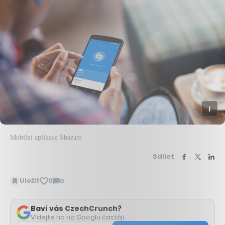
Mobilní aplikace Shazam
Sdílet
Uložit
0
0
Zobrazit
komentáře
Baví vás CzechCrunch?
Vídejte ho na Googlu častěji.