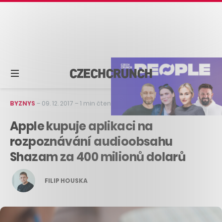
BYZNYS
–
09. 12. 2017
–
1 min čtení
Apple kupuje aplikaci na
rozpoznávání audioobsahu
Shazam za 400 milionů dolarů
FILIP HOUSKA