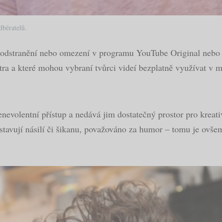
běratelů.
, odstranění nebo omezení v programu YouTube Original nebo
ra a které mohou vybraní tvůrci videí bezplatně využívat v m
enevolentní přístup a nedává jim dostatečný prostor pro kreat
edstavují násilí či šikanu, považováno za humor – tomu je ov