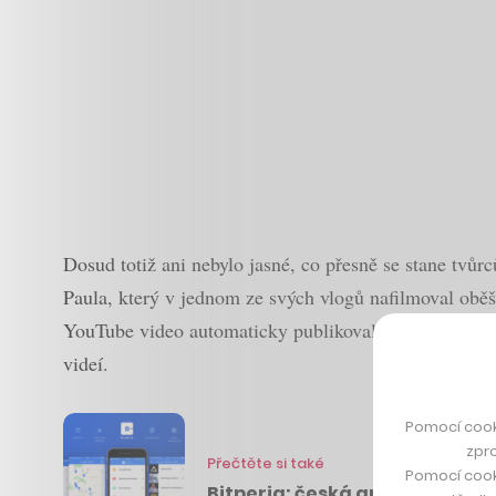
Dosud totiž ani nebylo jasné, co přesně se stane tvů
Paula, který v jednom ze svých vlogů nafilmoval oběš
YouTube video automaticky publikovalo mezi doporuč
videí.
Pomocí cook
zpro
Přečtěte si také
Pomocí cook
Bitperia: česká aplikace, kte