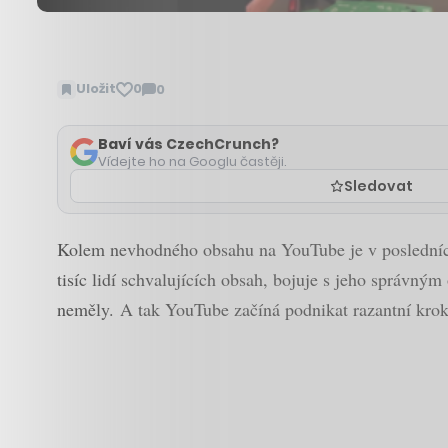
Uložit
0
0
Zobrazit
komentáře
Baví vás CzechCrunch?
Vídejte ho na Googlu častěji.
Sledovat
Kolem nevhodného obsahu na YouTube je v posledních t
tisíc lidí schvalujících obsah, bojuje s jeho správn
neměly. A tak YouTube začíná podnikat razantní krok