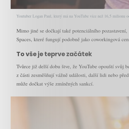
Youtuber Logan Paul, který má na YouTube více než 16,5 milionu od
Mimo jiné se dočkají také potenciálního pozastavení
Spaces, které fungují podobně jako coworkingová cent
To vše je teprve začátek
Tvůrce již delší dobu štve, že YouTube opouští svůj b
z části zesměšňují vážně události, další lidi nebo př
může dočkat výše zmíněných sankcí.