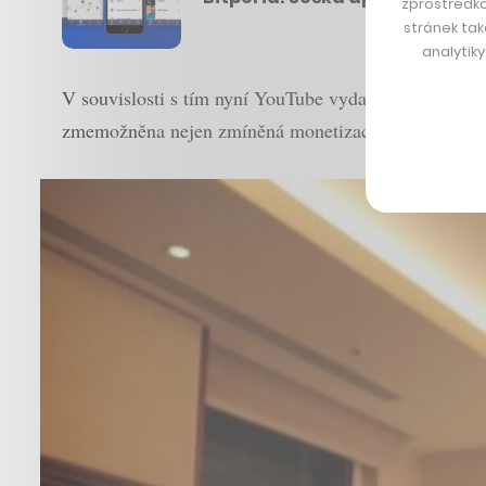
zprostředko
stránek tak
analytik
V souvislosti s tím nyní YouTube vydalo
prohlášení
, 
zmemožněna nejen zmíněná monetizace videí, ale zár