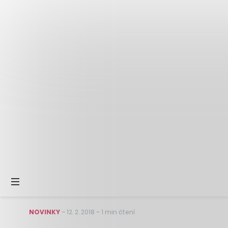
NOVINKY
–
12. 2. 2018
–
1 min čtení