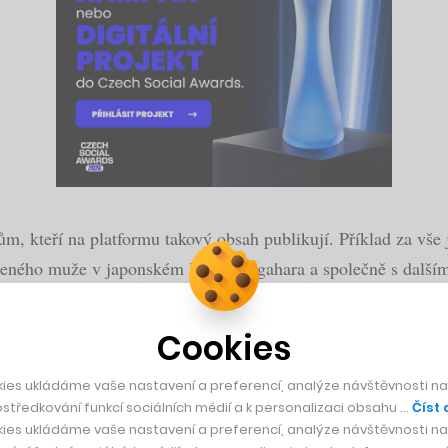
rcům, kteří na platformu takový obsah publikují. Příklad za 
eného muže v japonském lese Aokigahara a společně s dalšími p
ená videa, později ale bylo vše ostraněno. I přes Paulovu 
Cookies
ies ukládáme vaše nastavení a preferencí, analýze návštěvnosti naš
středkování funkcí sociálních médií a k personalizaci obsahu …
Číst 
ies ukládáme vaše nastavení a preferencí, analýze návštěvnosti naš
rá shromažďuje ty nejzajímavější informace ze svět