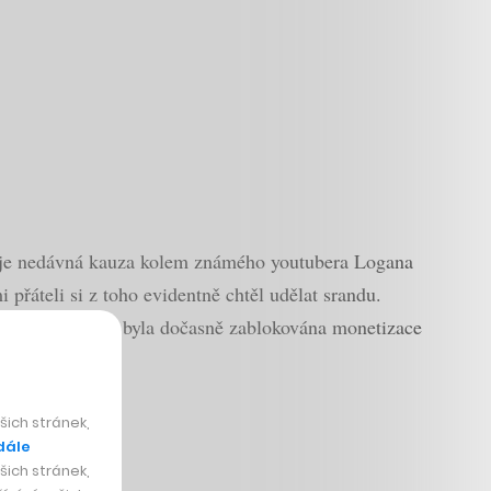
vše je nedávná kauza kolem známého youtubera Logana
řáteli si z toho evidentně chtěl udělat srandu.
omluvu mu ovšem byla dočasně zablokována monetizace
ich stránek,
dále
ich stránek,
a kryptoměn