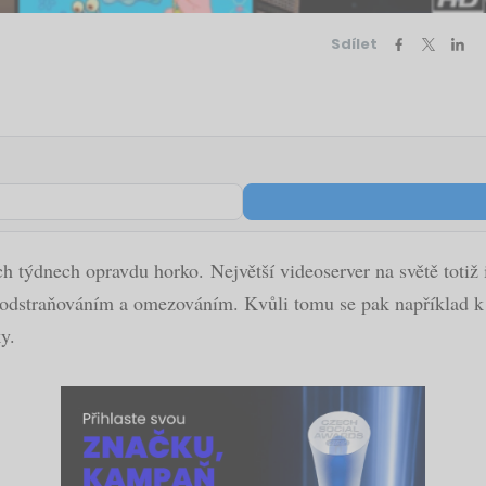
Sdílet
ýdnech opravdu horko. Největší videoserver na světě totiž i
ým odstraňováním a omezováním. Kvůli tomu se pak například k
y.