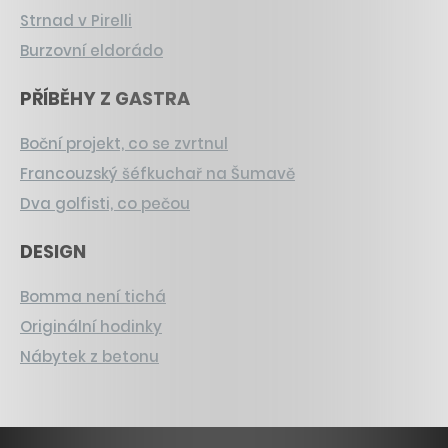
Strnad v Pirelli
Burzovní eldorádo
PŘÍBĚHY Z GASTRA
Boční projekt, co se zvrtnul
Francouzský šéfkuchař na Šumavě
Dva golfisti, co pečou
DESIGN
Bomma není tichá
Originální hodinky
Nábytek z betonu