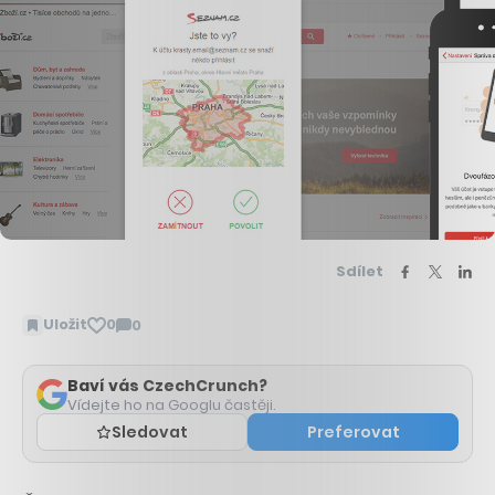
Sdílet
Uložit
0
0
Zobrazit
komentáře
Baví vás CzechCrunch?
Vídejte ho na Googlu častěji.
Sledovat
Preferovat