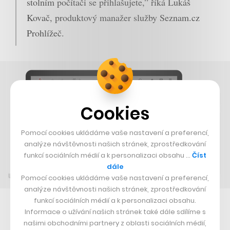
stolním počítači se přihlašujete,” říká Lukáš
Kovač, produktový manažer služby Seznam.cz
Prohlížeč.
Cookies
Pomocí cookies ukládáme vaše nastavení a preferencí,
analýze návštěvnosti našich stránek, zprostředkování
funkcí sociálních médií a k personalizaci obsahu …
Číst
dále
Pomocí cookies ukládáme vaše nastavení a preferencí,
analýze návštěvnosti našich stránek, zprostředkování
funkcí sociálních médií a k personalizaci obsahu.
V praxi má tak uživatel, který chce dvoufázové
Informace o užívání našich stránek také dále sdílíme s
našimi obchodními partnery z oblasti sociálních médií,
ověřování u Seznam služeb používat, dvě možnosti. A