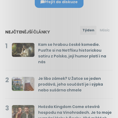
Přejít do diskuze
Týden
Měsíc
NEJČTENĚJŠÍ ČLÁNKY
1
Kam se hrabou české komedie.
Pusťte si na Netflixu historickou
satiru z Polska, její humor platí i na
nás
2
Je libo zámek? U Žatce se jeden
prodává, jeho součástí je i sýpka
nebo sušárna chmele
3
Hvězda Kingdom Come otevírá
hospodu na Vinohradech. Je to moje