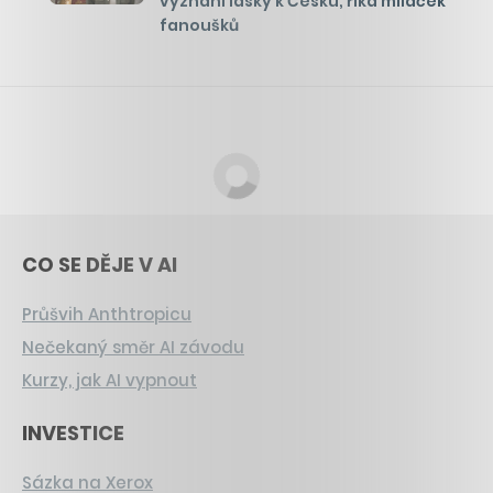
vyznání lásky k Česku, říká miláček
fanoušků
CO SE DĚJE V AI
Průšvih Anthtropicu
Nečekaný směr AI závodu
Kurzy, jak AI vypnout
INVESTICE
Sázka na Xerox