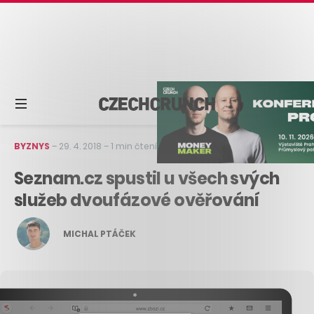
BYZNYS
–
29. 4. 2018
–
1 min čtení
Seznam.cz spustil u všech svých
služeb dvoufázové ověřování
MICHAL PTÁČEK