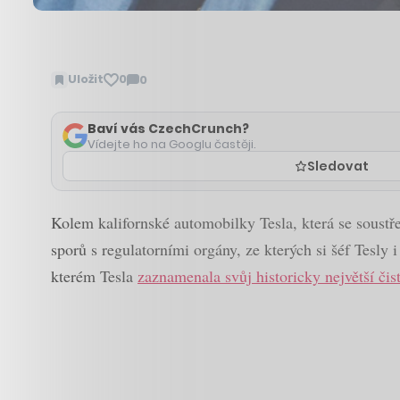
Uložit
0
0
Zobrazit
komentáře
Baví vás CzechCrunch?
Vídejte ho na Googlu častěji.
Sledovat
Kolem kalifornské automobilky Tesla, která se soust
sporů s regulatorními orgány, ze kterých si šéf Tesly
kterém Tesla
zaznamenala svůj historicky největší čis