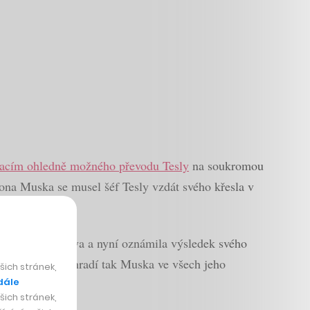
acím ohledně možného převodu Tesly
na soukromou
na Muska se musel šéf Tesly vzdát svého křesla v
eny představenstva a nyní oznámila výsledek svého
 roku 2014. Nahradí tak Muska ve všech jeho
ich stránek,
dále
ich stránek,