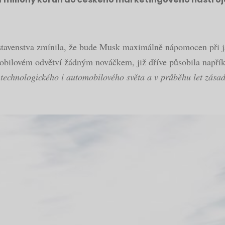
stavenstva zmínila, že bude Musk maximálně nápomocen při j
ilovém odvětví žádným nováčkem, již dříve působila napříkl
 technologického i automobilového světa a v průběhu let zás