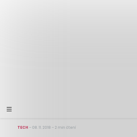
TECH
–
08. 11. 2018
–
2 min čtení