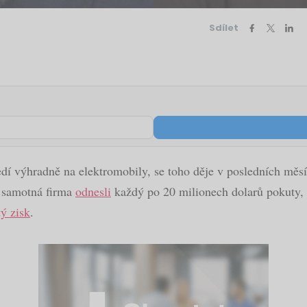
Sdílet
ředí výhradně na elektromobily, se toho děje v posledních mě
 i samotná firma
odnesli
každý po 20 milionech dolarů pokuty, v
tý zisk
.