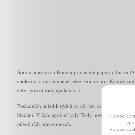
Spor s americkou Komisí pro cenné papíry a burzu (S
společnost, má nicméně ještě svou dohru. Kromě zmí
čele správní rady společnosti.
Posledních několik týdnů za něj tak kalifornská firm
hledání. V čele správní rady Tesly nově usedne Ruby
Pomocí cook
zpro
původních pravomocech.
Pomocí cook