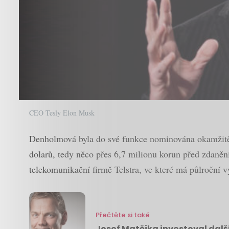
CEO Tesly Elon Musk
Denholmová byla do své funkce nominována okamžitě s t
dolarů, tedy něco přes 6,7 milionu korun před zdaně
telekomunikační firmě Telstra, ve které má půlroční v
Přečtěte si také
Josef Matějka investoval dal