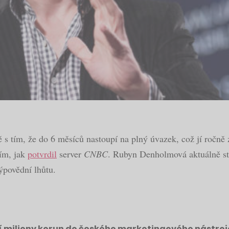
ím, že do 6 měsíců nastoupí na plný úvazek, což jí ročně zaji
ním, jak
potvrdil
server
CNBC
. Rubyn Denholmová aktuálně stál
ýpovědní lhůtu.
ší miliony korun do českého marketingového nástroj