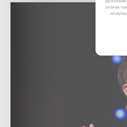
zprostředko
stránek tak
analytik