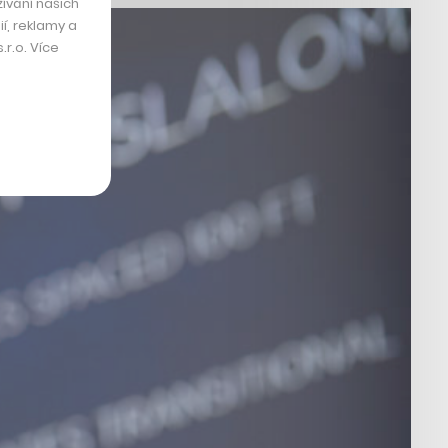
ívání našich
í, reklamy a
r.o. Více