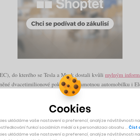
EC), do kterého se Tesla a Musk dostali kvůli
mylným inform
něné dvacetimilionové pokuty pro samotnou automobilku i Elo
Cookies
a hledala náhradu mezi nezávislými kandidáty i stávajícími čl
n Denholmová, která v samotném boardu Tesly figuruje již od
ies ukládáme vaše nastavení a preferencí, analýze návštěvnosti naš
středkování funkcí sociálních médií a k personalizaci obsahu …
Číst 
ies ukládáme vaše nastavení a preferencí, analýze návštěvnosti naš