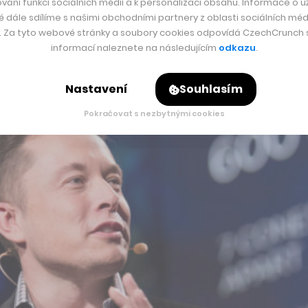
vání funkcí sociálních médií a k personalizaci obsahu. Informace o už
é dále sdílíme s našimi obchodními partnery z oblasti sociálních médi
y. Za tyto webové stránky a soubory cookies odpovídá CzechCrunch s.
informací naleznete na následujícím
odkazu
.
Nastavení
Souhlasím
Pokračovat s nezbytnými cookies