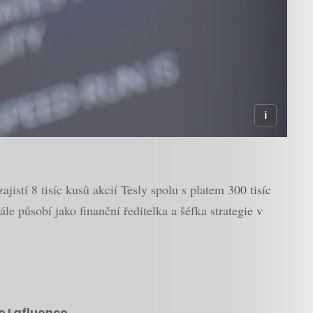
stí 8 tisíc kusů akcií Tesly spolu s platem 300 tisíc
e působí jako finanční ředitelka a šéfka strategie v
e Lafluence