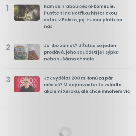
1
Kam se hrabou české komedie.
Pusťte si na Netflixu historickou
satiru z Polska, její humor platí i na
nás
2
Je libo zámek? U Žatce se jeden
prodává, jeho součástí je i sýpka
nebo sušárna chmele
3
Jak vydělat 200 milionů za pár
měsíců? Mladý investor to zvládl s
akciemi Xeroxu, ale chce mnohem víc