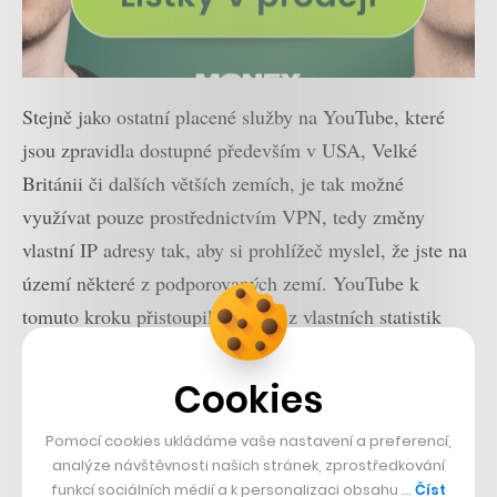
Stejně jako ostatní placené služby na YouTube, které
jsou zpravidla dostupné především v USA, Velké
Británii či dalších větších zemích, je tak možné
využívat pouze prostřednictvím VPN, tedy změny
vlastní IP adresy tak, aby si prohlížeč myslel, že jste na
území některé z podporovaných zemí. YouTube k
tomuto kroku přistoupil poté, co z vlastních statistik
vidí rostoucí počet uživatelů sledujících videa na
platformě z aplikace přímo ve svých chytrých televizích.
Cookies
Pomocí cookies ukládáme vaše nastavení a preferencí,
Přečtěte si také
analýze návštěvnosti našich stránek, zprostředkování
Čína má plán, jak zachránit
funkcí sociálních médií a k personalizaci obsahu …
Číst