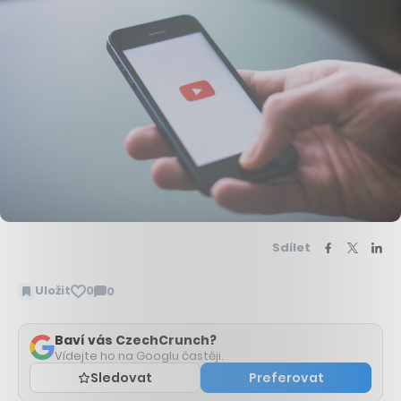
Sdílet
Uložit
0
0
Zobrazit
komentáře
Baví vás CzechCrunch?
Vídejte ho na Googlu častěji.
Sledovat
Preferovat