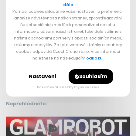
ohrožené pandy. Postaví obří
dále
přírodní rezervaci pro stovky
Pomocí cookies ukládáme vaše nastavení a preferencí,
pand a miliony návštěvníků
analýze návštěvnosti našich stránek, zprostředkování
funkcí sociálních médií a k personalizaci obsahu.
Informace o užívání našich stránek také dále sdílíme s
Až 20 procent všech uživatelů si minimálně několikrát
našimi obchodními partnery z oblasti sociálních médií,
za měsíc pustí něco přes chytrou aplikaci v TV nebo
reklamy a analytiky. Za tyto webové stránky a soubory
sdílením obrazovky z mobilního zařízení. To YouTube
cookies odpovídá CzechCrunch s.r.o. Více informací
naleznete na následujícím
odkazu
.
umožňuje nabízet inzerentům lépe cílenou reklamu a
obsah na konkrétní uživatele. O dostupnosti filmů
Nastavení
Souhlasím
zdarma v Česku prozatím nicméně nejsou bližší
informace.
Pokračovat s nezbytnými cookies
Nepřehlédněte: