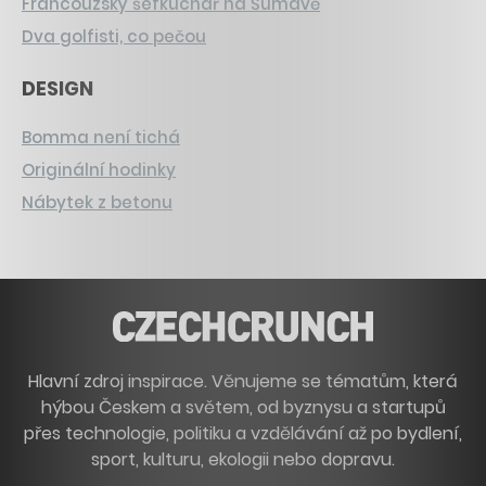
Francouzský šéfkuchař na Šumavě
Dva golfisti, co pečou
DESIGN
Bomma není tichá
Originální hodinky
Nábytek z betonu
Hlavní zdroj inspirace. Věnujeme se tématům, která
hýbou Českem a světem, od byznysu a startupů
přes technologie, politiku a vzdělávání až po bydlení,
sport, kulturu, ekologii nebo dopravu.