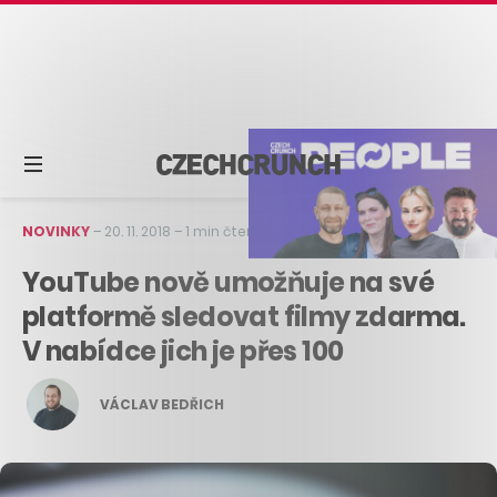
NOVINKY
–
20. 11. 2018
–
1 min čtení
YouTube nově umožňuje na své
platformě sledovat filmy zdarma.
V nabídce jich je přes 100
VÁCLAV BEDŘICH