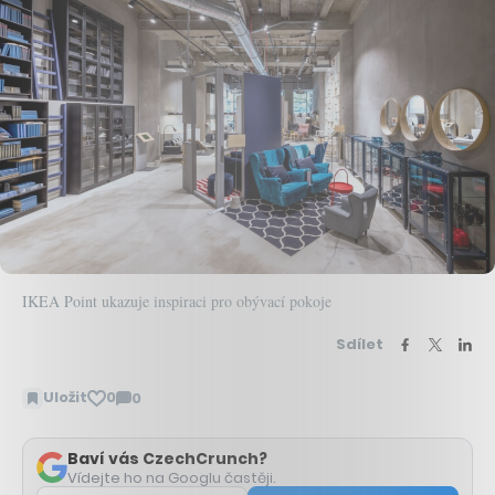
IKEA Point ukazuje inspiraci pro obývací pokoje
Sdílet
Uložit
0
0
Zobrazit
komentáře
Baví vás CzechCrunch?
Vídejte ho na Googlu častěji.