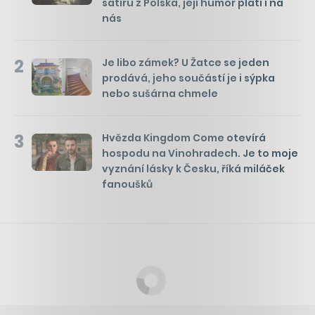
satiru z Polska, její humor platí i na
nás
2
Je libo zámek? U Žatce se jeden
prodává, jeho součástí je i sýpka
nebo sušárna chmele
3
Hvězda Kingdom Come otevírá
hospodu na Vinohradech. Je to moje
vyznání lásky k Česku, říká miláček
fanoušků