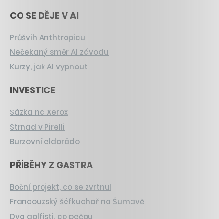
CO SE DĚJE V AI
Průšvih Anthtropicu
Nečekaný směr AI závodu
Kurzy, jak AI vypnout
INVESTICE
Sázka na Xerox
Strnad v Pirelli
Burzovní eldorádo
PŘÍBĚHY Z GASTRA
Boční projekt, co se zvrtnul
Francouzský šéfkuchař na Šumavě
Dva golfisti, co pečou