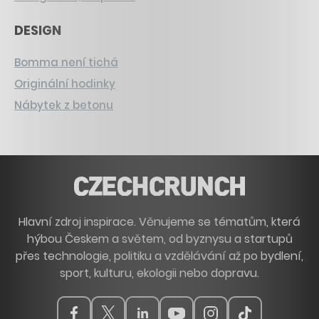
DESIGN
Bomma není tichá
Originální hodinky
Nábytek z betonu
Hlavní zdroj inspirace. Věnujeme se tématům, která
hýbou Českem a světem, od byznysu a startupů
přes technologie, politiku a vzdělávání až po bydlení,
sport, kulturu, ekologii nebo dopravu.