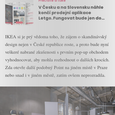
Přečtěte si také
V Česku a na Slovensku náhle
končí prodejní aplikace
Letgo. Fungovat bude jen do
konce března
IKEA si je prý vědoma toho, že zájem o skandinávský
design nejen v České republice roste, a proto bude nyní
veškeré nabrané zkušenosti s prvním pop-up obchodem
vyhodnocovat, aby mohla rozhodnout o dalších krocích.
Zda otevře další podobný Point na jiném místě v Praze
nebo snad i v jiném městě, zatím ovšem neprozradila.