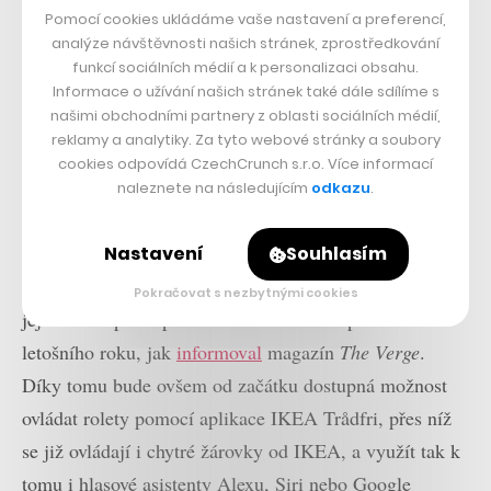
Pomocí cookies ukládáme vaše nastavení a preferencí,
analýze návštěvnosti našich stránek, zprostředkování
funkcí sociálních médií a k personalizaci obsahu.
Informace o užívání našich stránek také dále sdílíme s
našimi obchodními partnery z oblasti sociálních médií,
reklamy a analytiky. Za tyto webové stránky a soubory
cookies odpovídá CzechCrunch s.r.o. Více informací
naleznete na následujícím
odkazu
.
Příští měsíc měla IKEA zároveň uvést další chytrý
doplněk do domácnosti v podobě
rolet ovládaných na
Nastavení
Souhlasím
dálku
, kvůli práci na vylepšování firmwaru se však
Pokračovat s nezbytnými cookies
jejich dostupnost přesouvá až na druhou polovinu
letošního roku, jak
informoval
magazín
The Verge
.
Díky tomu bude ovšem od začátku dostupná možnost
ovládat rolety pomocí aplikace IKEA Trådfri, přes níž
se již ovládají i chytré žárovky od IKEA, a využít tak k
tomu i hlasové asistenty Alexu, Siri nebo Google