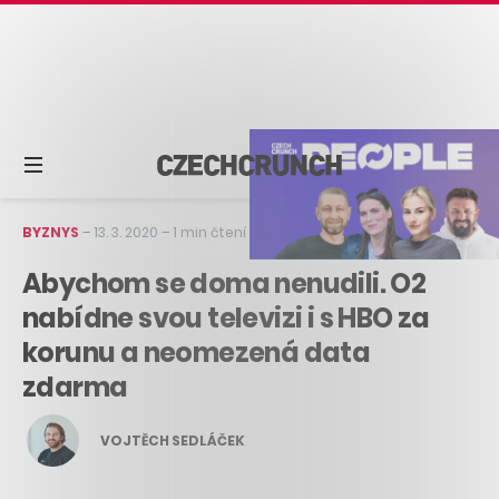
BYZNYS
–
13. 3. 2020
–
1 min čtení
Abychom se doma nenudili. O2
nabídne svou televizi i s HBO za
korunu a neomezená data
zdarma
VOJTĚCH SEDLÁČEK