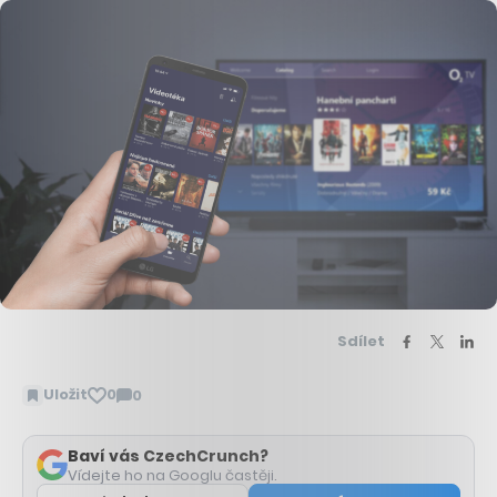
Sdílet
Uložit
0
0
Zobrazit
komentáře
Baví vás CzechCrunch?
Vídejte ho na Googlu častěji.