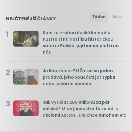
Týden
Měsíc
NEJČTENĚJŠÍ ČLÁNKY
1
Kam se hrabou české komedie.
Pusťte si na Netflixu historickou
satiru z Polska, její humor platí i na
nás
2
Je libo zámek? U Žatce se jeden
prodává, jeho součástí je i sýpka
nebo sušárna chmele
3
Jak vydělat 200 milionů za pár
měsíců? Mladý investor to zvládl s
akciemi Xeroxu, ale chce mnohem víc