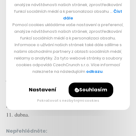
analýze návštěvnosti našich stránek, zprostředkování
spolužáky i kolegy. Rozhodli jsme se také zpřístupnit to
funkcí sociálních médií a k personalizaci obsahu …
Číst
nejlepší z naší O2 TV, aby se lidé mohli odreagovat u
dále
Pomocí cookies ukládáme vaše nastavení a preferencí,
kvalitních filmů a pořadů,“
říká generální ředitel O2
analýze návštěvnosti našich stránek, zprostředkování
Jindřich Fremuth.
funkcí sociálních médií a k personalizaci obsahu.
Informace o užívání našich stránek také dále sdílíme s
Speciální nabídku pro své české zákazníky v Itálii
našimi obchodními partnery z oblasti sociálních médií,
reklamy a analytiky. Za tyto webové stránky a soubory
připravil také Vodafone, který nabízí volání, odesílání
cookies odpovídá CzechCrunch s.r.o. Více informací
SMS do České republiky a na Slovenko zdarma, stejně
naleznete na následujícím
odkazu
.
jako bezplatný přístup k datům. Nabídka platí do
odvolání a jen v případě roamingových partnerů
Nastavení
Souhlasím
Vodafone Italy, Italy Telecom a Italy WIND. Programy
Pokračovat s nezbytnými cookies
zdarma svým klientům přidává také UPC, a to až do
11. dubna.
Nepřehlédněte: