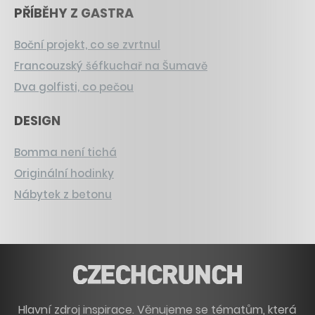
PŘÍBĚHY Z GASTRA
Boční projekt, co se zvrtnul
Francouzský šéfkuchař na Šumavě
Dva golfisti, co pečou
DESIGN
Bomma není tichá
Originální hodinky
Nábytek z betonu
Hlavní zdroj inspirace. Věnujeme se tématům, která