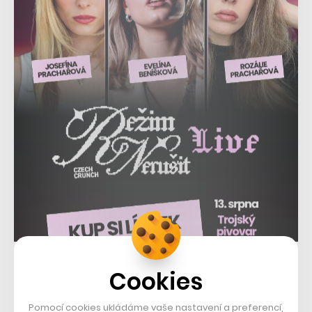
„Věříme, že naše pomoc usnadní nelehkou situaci
Cookies
zákazníkům, kteří nemohou svůj čas trávit v práci nebo
ve škole, a umožní jim zůstat v kontaktu s nejbližšími,
Pomocí cookies ukládáme vaše nastavení a preferencí,