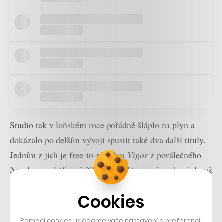
Studio tak v loňském roce pořádně šláplo na plyn a
dokázalo po delším vývoji spustit také dva další tituly.
Jedním z jich je free-to-play hra
Vigor
z poválečného
Norska na platformě Xbox One, kterou si vyzkoušely už
4 miliony hráčů. Vedle ní pak také hru
Ylands
, která
Cookies
funguje jak na PC, tak na mobilní platformě.
Pomocí cookies ukládáme vaše nastavení a preferencí,