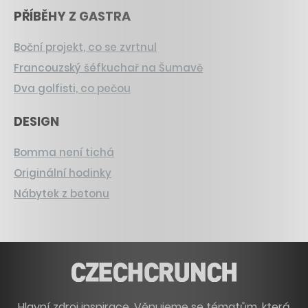
PŘÍBĚHY Z GASTRA
Boční projekt, co se zvrtnul
Francouzský šéfkuchař na Šumavě
Dva golfisti, co pečou
DESIGN
Bomma není tichá
Originální hodinky
Nábytek z betonu
Hlavní zdroj inspirace. Věnujeme se tématům, která