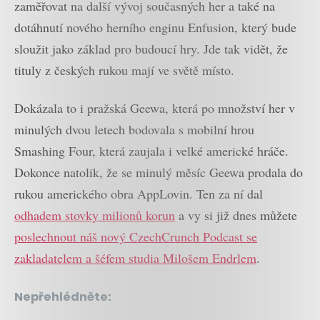
zaměřovat na další vývoj současných her a také na
dotáhnutí nového herního enginu Enfusion, který bude
sloužit jako základ pro budoucí hry. Jde tak vidět, že
tituly z českých rukou mají ve světě místo.
Dokázala to i pražská Geewa, která po množství her v
minulých dvou letech bodovala s mobilní hrou
Smashing Four, která zaujala i velké americké hráče.
Dokonce natolik, že se minulý měsíc Geewa prodala do
rukou amerického obra AppLovin. Ten za ní dal
odhadem stovky milionů korun
a vy si již dnes můžete
poslechnout náš nový CzechCrunch Podcast se
zakladatelem a šéfem studia Milošem Endrlem
.
Nepřehlédněte: