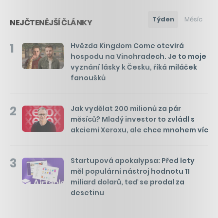
Týden
Měsíc
NEJČTENĚJŠÍ ČLÁNKY
1
Hvězda Kingdom Come otevírá
hospodu na Vinohradech. Je to moje
vyznání lásky k Česku, říká miláček
fanoušků
2
Jak vydělat 200 milionů za pár
měsíců? Mladý investor to zvládl s
akciemi Xeroxu, ale chce mnohem víc
3
Startupová apokalypsa: Před lety
měl populární nástroj hodnotu 11
miliard dolarů, teď se prodal za
desetinu