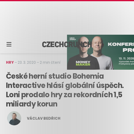
HRY
–
23. 3. 2020
–
2 min čtení
České herní studio Bohemia
Interactive hlásí globální úspěch.
Loni prodalo hry za rekordních 1,5
miliardy korun
VÁCLAV BEDŘICH