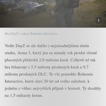
Hra DayZ z rukou Bohemia Interactive
Vedle DayZ se ale dařilo i nejzásadnějšímu titulu
studia, Arma 3, který jen za minulý rok prodal včetně
placených přídavků 2,6 milionu kusů. Celkově už tak
hra bilancuje s 5,5 miliony prodaných kusů a 9,7
milionu prodaných DLC. To vše pomohlo Bohemia
Interactive, která slaví 20 let od svého založení, k
jedněm z vůbec nejvyšších příjmů v historii. Ty dosáhly
na 1,5 miliardy korun.