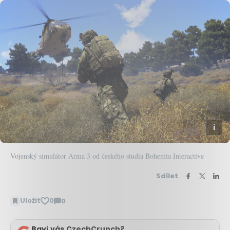
Vojenský simulátor Arma 3 od českého studia Bohemia Interactive
Sdílet
Uložit
0
0
Zobrazit
komentáře
Baví vás CzechCrunch?