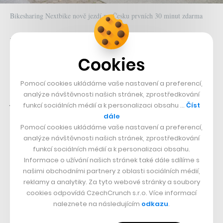
Bikesharing Nextbike nově jezdí po Česku prvních 30 minut zdarma
Německý bikesharing, který
začal před rokem jezdit v
Ostravě
a postupně se rozšířil do Brna, Prahy,
Cookies
Olomouce, Prostějova, Havířova, Opavy, Kladna či
Pomocí cookies ukládáme vaše nastavení a preferencí,
Hlučína, nabídne na následující týdny podobnou akci
analýze návštěvnosti našich stránek, zprostředkování
jako Rekola, tedy 30 minut jízdy pro všechny uživatele
funkcí sociálních médií a k personalizaci obsahu …
Číst
zdarma.
dále
Pomocí cookies ukládáme vaše nastavení a preferencí,
analýze návštěvnosti našich stránek, zprostředkování
V Brně první půlhodinu jízdy zdarma do konce dubna
funkcí sociálních médií a k personalizaci obsahu.
zasponzoruje fintechový startup Roger a společnost
Informace o užívání našich stránek také dále sdílíme s
GRiT, v Praze se taktéž do konce dubna s Nextbikem
našimi obchodními partnery z oblasti sociálních médií,
reklamy a analytiky. Za tyto webové stránky a soubory
spojila společnost ISIC, v Olomouci minimálně do 21.
cookies odpovídá CzechCrunch s.r.o. Více informací
dubna sponzoruje 30 minut jízdy Galerie Šantovka a v
naleznete na následujícím
odkazu
.
Ostravě místo obvyklých 15 minut přibude jednou tolik