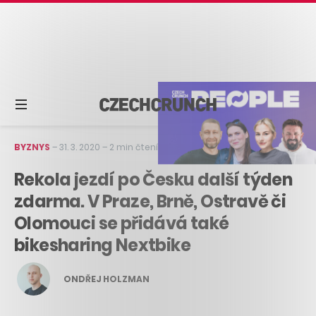
BYZNYS
–
31. 3. 2020
–
2 min čtení
Rekola jezdí po Česku další týden
zdarma. V Praze, Brně, Ostravě či
Olomouci se přidává také
bikesharing Nextbike
ONDŘEJ HOLZMAN