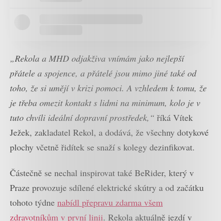
„Rekola a MHD odjakživa vnímám jako nejlepší
přátele a spojence, a přátelé jsou mimo jiné také od
toho, že si umějí v krizi pomoci. A vzhledem k tomu, že
je třeba omezit kontakt s lidmi na minimum, kolo je v
tuto chvíli ideální dopravní prostředek,“
říká Vítek
Ježek, zakladatel Rekol, a dodává, že všechny dotykové
plochy včetně řidítek se snaží s kolegy dezinfikovat.
Částečně se nechal inspirovat také BeRider, který v
Praze provozuje sdílené elektrické skútry a od začátku
tohoto týdne
nabídl přepravu zdarma všem
zdravotníkům v první linii
. Rekola aktuálně jezdí v