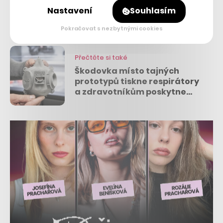
díky spolupráci s městem, a to minimálně do 18.
Nastavení
Souhlasím
dubna.
Pokračovat s nezbytnými cookies
Přečtěte si také
Škodovka místo tajných
prototypů tiskne respirátory
a zdravotníkům poskytne
zdarma své elektrické skútry
BeRider