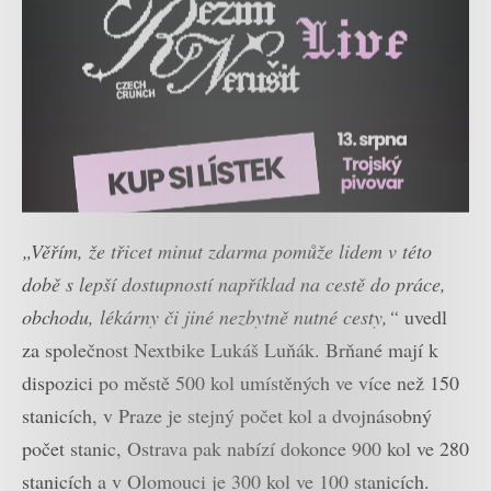
„Věřím, že třicet minut zdarma pomůže lidem v této
době s lepší dostupností například na cestě do práce,
obchodu, lékárny či jiné nezbytně nutné cesty,“
uvedl
za společnost Nextbike Lukáš Luňák. Brňané mají k
dispozici po městě 500 kol umístěných ve více než 150
stanicích, v Praze je stejný počet kol a dvojnásobný
počet stanic, Ostrava pak nabízí dokonce 900 kol ve 280
stanicích a v Olomouci je 300 kol ve 100 stanicích.