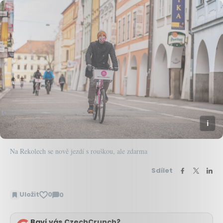
Na Rekolech se nově jezdí s rouškou, ale zdarma
Sdílet
Uložit
0
0
Zobrazit
komentáře
Baví vás CzechCrunch?