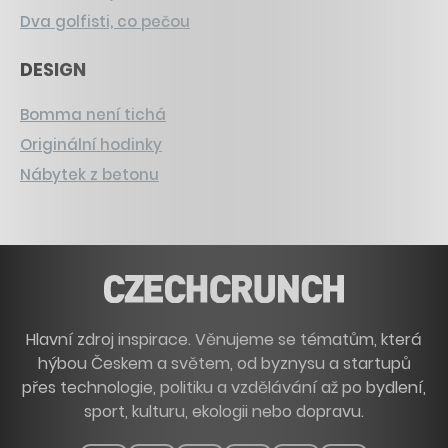
Dva golfisti, co pečou
DESIGN
Bomma není tichá
Originální hodinky
Nábytek z betonu
Hlavní zdroj inspirace. Věnujeme se tématům, která
hýbou Českem a světem, od byznysu a startupů
přes technologie, politiku a vzdělávání až po bydlení,
sport, kulturu, ekologii nebo dopravu.