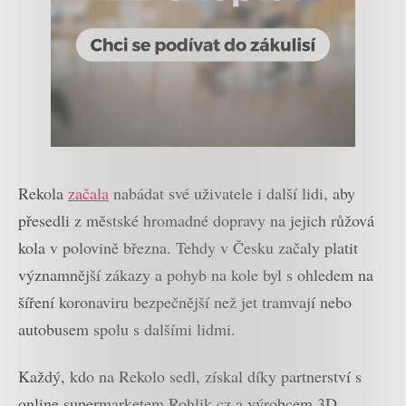
Rekola
začala
nabádat své uživatele i další lidi, aby
přesedli z městské hromadné dopravy na jejich růžová
kola v polovině března. Tehdy v Česku začaly platit
významnější zákazy a pohyb na kole byl s ohledem na
šíření koronaviru bezpečnější než jet tramvají nebo
autobusem spolu s dalšími lidmi.
Každý, kdo na Rekolo sedl, získal díky partnerství s
online supermarketem Rohlik.cz a výrobcem 3D