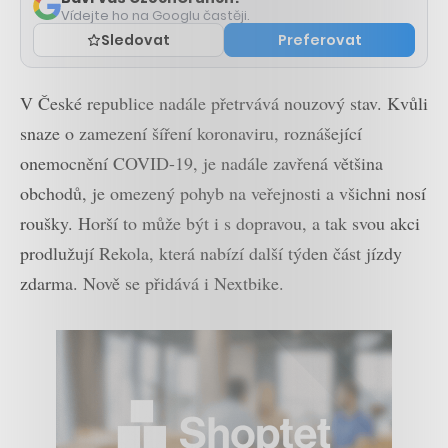
Vídejte ho na Googlu častěji.
Sledovat
Preferovat
V České republice nadále přetrvává nouzový stav. Kvůli
snaze o zamezení šíření koronaviru, roznášející
onemocnění COVID-19, je nadále zavřená většina
obchodů, je omezený pohyb na veřejnosti a všichni nosí
roušky. Horší to může být i s dopravou, a tak svou akci
prodlužují Rekola, která nabízí další týden část jízdy
zdarma. Nově se přidává i Nextbike.