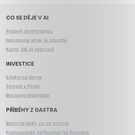
CO SE DĚJE V AI
Průšvih Anthtropicu
Nečekaný směr AI závodu
Kurzy, jak AI vypnout
INVESTICE
Sázka na Xerox
Strnad v Pirelli
Burzovní eldorádo
PŘÍBĚHY Z GASTRA
Boční projekt, co se zvrtnul
Francouzský šéfkuchař na Šumavě