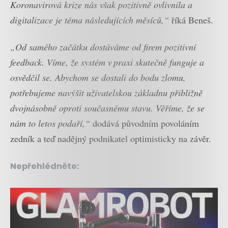
Koronavirová krize nás však pozitivně ovlivnila a
digitalizace je téma následujících měsíců,“
říká Beneš.
„
Od samého začátku dostáváme od firem pozitivní
feedback
. Víme, že systém v praxi skutečně funguje a
osvědčil se. Abychom se dostali do bodu zlomu,
potřebujeme navýšit uživatelskou základnu přibližně
dvojnásobně oproti současnému stavu. Věříme, že se
nám to letos podaří,“
dodává původním povoláním
zedník a teď nadějný podnikatel optimisticky na závěr.
Nepřehlédněte: