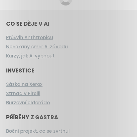
CO SE DĚJE V AI
Průšvih Anthtropicu
Nečekaný směr AI závodu
Kurzy, jak AI vypnout
INVESTICE
Sázka na Xerox
Strnad v Pirelli
Burzovní eldorádo
PŘÍBĚHY Z GASTRA
Boční projekt, co se zvrtnul