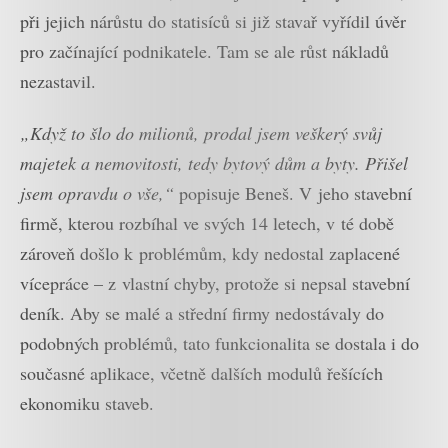
při jejich nárůstu do statisíců si již stavař vyřídil úvěr
pro začínající podnikatele. Tam se ale růst nákladů
nezastavil.
„Když to šlo do milionů, prodal jsem veškerý svůj
majetek a nemovitosti, tedy bytový dům a byty. Přišel
jsem opravdu o vše,“
popisuje Beneš. V jeho stavební
firmě, kterou rozbíhal ve svých 14 letech, v té době
zároveň došlo k problémům, kdy nedostal zaplacené
vícepráce – z vlastní chyby, protože si nepsal stavební
deník. Aby se malé a střední firmy nedostávaly do
podobných problémů, tato funkcionalita se dostala i do
současné aplikace, včetně dalších modulů řešících
ekonomiku staveb.