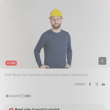
STORY
Josef Beneš chce stavařům ulehčit práci pomocí digitalizace
Sdílet
Uložit
0
0
Zobrazit
komentáře
Baví vás CzechCrunch?