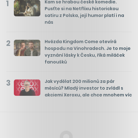
1
Kam se hrabou české komedie.
Pusťte si na Netflixu historickou
satiru z Polska, její humor platí i na
nás
2
Hvězda Kingdom Come otevírá
hospodu na Vinohradech. Je to moje
vyznání lásky k Česku, říká miláček
fanoušků
3
Jak vydělat 200 milionů za pár
měsíců? Mladý investor to zvládl s
akciemi Xeroxu, ale chce mnohem víc