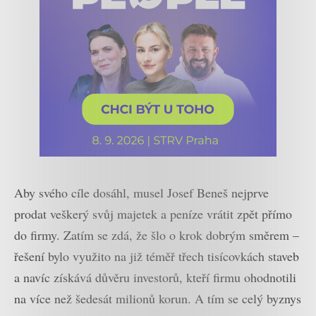
Aby svého cíle dosáhl, musel Josef Beneš nejprve
prodat veškerý svůj majetek a peníze vrátit zpět přímo
do firmy. Zatím se zdá, že šlo o krok dobrým směrem –
řešení bylo využito na již téměř třech tisícovkách staveb
a navíc získává důvěru investorů, kteří firmu ohodnotili
na více než šedesát milionů korun. A tím se celý byznys