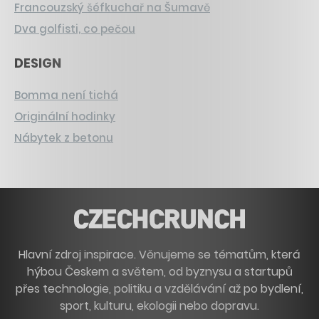
Francouzský šéfkuchař na Šumavě
Dva golfisti, co pečou
DESIGN
Bomma není tichá
Originální hodinky
Nábytek z betonu
Hlavní zdroj inspirace. Věnujeme se tématům, která
hýbou Českem a světem, od byznysu a startupů
přes technologie, politiku a vzdělávání až po bydlení,
sport, kulturu, ekologii nebo dopravu.