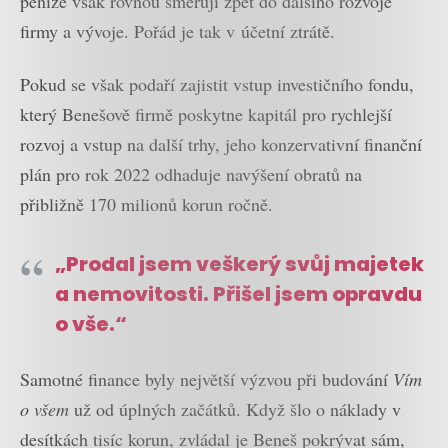
peníze však rovnou směřují zpět do dalšího rozvoje
firmy a vývoje. Pořád je tak v účetní ztrátě.
Pokud se však podaří zajistit vstup investičního fondu,
který Benešově firmě poskytne kapitál pro rychlejší
rozvoj a vstup na další trhy, jeho konzervativní finanční
plán pro rok 2022 odhaduje navýšení obratů na
přibližně 170 milionů korun ročně.
„Prodal jsem veškerý svůj majetek
a nemovitosti. Přišel jsem opravdu
o vše.“
Samotné finance byly největší výzvou při budování
Vím
o všem
už od úplných začátků. Když šlo o náklady v
desítkách tisíc korun, zvládal je Beneš pokrývat sám,