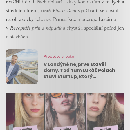
rozšířil i do dalších oblastí – díky kontaktům z malých a
středních firem, které
Vím o všem
využívají, se dostal
na obrazovky televize Prima, kde moderuje Listárnu
v
Receptáři prima nápadů
a chystá i speciální pořad jen
o stavbách.
Přečtěte si také
V Londýně nejprve stavěl
domy. Teď tam Lukáš Polach
staví startup, který
stavbařům ušetří čas i peníze