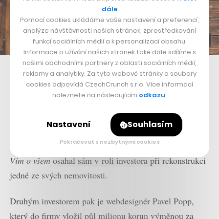
dále
Pomocí cookies ukládáme vaše nastavení a preferencí,
analýze návštěvnosti našich stránek, zprostředkování
funkcí sociálních médií a k personalizaci obsahu.
Informace o užívání našich stránek také dále sdílíme s
našimi obchodními partnery z oblasti sociálních médií,
Josef Beneš se svou firmou teď na digitalizaci stavebnictví získává
reklamy a analytiky. Za tyto webové stránky a soubory
miliony
cookies odpovídá CzechCrunch s.r.o. Více informací
naleznete na následujícím
odkazu
.
A přidávají se také investoři. Pět milionů korun za
osmiprocentní podíl do firmy vložil podnikatel Jan
Nastavení
Souhlasím
Janovský, zakladatel české konopné kosmetiky
Pokračovat s nezbytnými cookies
Cannaderm, který se pro investici rozhodl poté, co si
Vím o všem
osahal sám v roli investora při rekonstrukci
jedné ze svých nemovitosti.
Druhým investorem pak je webdesignér Pavel Popp,
který do firmy vložil půl milionu korun výměnou za