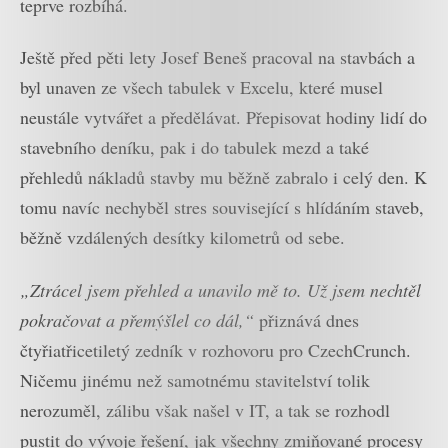
teprve rozbíhá.
Ještě před pěti lety Josef Beneš pracoval na stavbách a
byl unaven ze všech tabulek v Excelu, které musel
neustále vytvářet a předělávat. Přepisovat hodiny lidí do
stavebního deníku, pak i do tabulek mezd a také
přehledů nákladů stavby mu běžně zabralo i celý den. K
tomu navíc nechyběl stres související s hlídáním staveb,
běžně vzdálených desítky kilometrů od sebe.
„Ztrácel jsem přehled a unavilo mě to. Už jsem nechtěl
pokračovat a přemýšlel co dál,“
přiznává dnes
čtyřiatřicetiletý zedník v rozhovoru pro CzechCrunch.
Ničemu jinému než samotnému stavitelství tolik
nerozuměl, zálibu však našel v IT, a tak se rozhodl
pustit do vývoje řešení, jak všechny zmiňované procesy