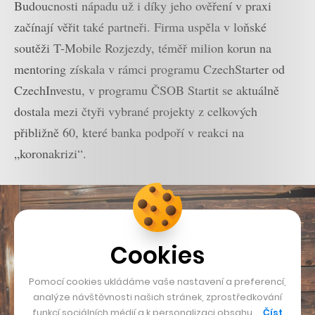
Budoucnosti nápadu už i díky jeho ověření v praxi
začínají věřit také partneři. Firma uspěla v loňské
soutěži T-Mobile Rozjezdy, téměř milion korun na
mentoring získala v rámci programu CzechStarter od
CzechInvestu, v programu ČSOB Startit se aktuálně
dostala mezi čtyři vybrané projekty z celkových
přibližně 60, které banka podpoří v reakci na
„koronakrizi“.
Cookies
Pomocí cookies ukládáme vaše nastavení a preferencí,
analýze návštěvnosti našich stránek, zprostředkování
funkcí sociálních médií a k personalizaci obsahu …
Číst