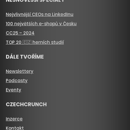
Nejvlivnější CEOs na LinkedInu
100 největších e-shopů v Česku
CC25 – 2024
TOP 20 🇨🇿 herních studií
DÁLE TVOŘÍME
Newslettery
Podcasty
Eventy
CZECHCRUNCH
Inzerce
Kontakt