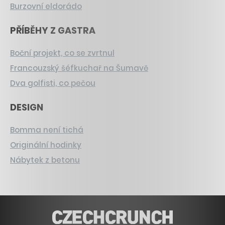
Burzovní eldorádo
PŘÍBĚHY Z GASTRA
Boční projekt, co se zvrtnul
Francouzský šéfkuchař na Šumavě
Dva golfisti, co pečou
DESIGN
Bomma není tichá
Originální hodinky
Nábytek z betonu