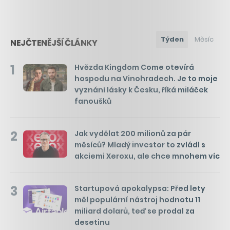
Týden
Měsíc
NEJČTENĚJŠÍ ČLÁNKY
1
Hvězda Kingdom Come otevírá
hospodu na Vinohradech. Je to moje
vyznání lásky k Česku, říká miláček
fanoušků
2
Jak vydělat 200 milionů za pár
měsíců? Mladý investor to zvládl s
akciemi Xeroxu, ale chce mnohem víc
3
Startupová apokalypsa: Před lety
měl populární nástroj hodnotu 11
miliard dolarů, teď se prodal za
desetinu