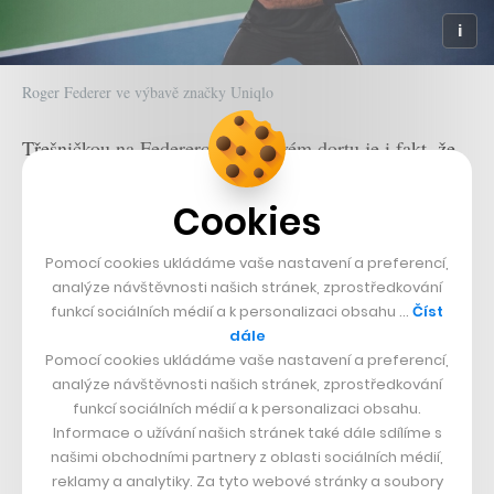
Roger Federer ve výbavě značky Uniqlo
Třešničkou na Federerově tenisovém dortu je i fakt, že
se zařadil po bok legendárního golfisty Tigera Woodse
Cookies
coby aktivní sportovec, jehož příjmy jen ze
sponzorských partnerství dosáhly hranice 100 milionů
Pomocí cookies ukládáme vaše nastavení a preferencí,
dolarů.
analýze návštěvnosti našich stránek, zprostředkování
funkcí sociálních médií a k personalizaci obsahu …
Číst
Tenis kraloval i u žen
dále
Pomocí cookies ukládáme vaše nastavení a preferencí,
Sečteme-li výdělky všech sportovců z TOP 100, kterou
analýze návštěvnosti našich stránek, zprostředkování
funkcí sociálních médií a k personalizaci obsahu.
Forbes
hodnotí, dostaneme 3,6 miliardy dolarů. Byť je
Informace o užívání našich stránek také dále sdílíme s
tato suma pro běžného smrtelníka naprosto
našimi obchodními partnery z oblasti sociálních médií,
neuvěřitelná, je o devět procent nižší, než tomu bylo
reklamy a analytiky. Za tyto webové stránky a soubory