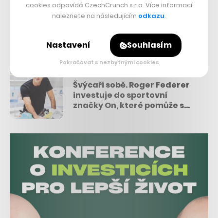
cookies odpovídá CzechCrunch s.r.o. Více informací
minulý rok, a to kvůli koronavirové pandemii, která
naleznete na následujícím
odkazu
.
zastavila soutěže a hráči tak přišli mnohdy o podstatnou
část příjmů.
Nastavení
Souhlasím
Pokračovat s nezbytnými cookies
Přečtěte si také
Švýcaři sobě. Roger Federer
investuje do sportovní
značky On, které pomůže s
teniskami i marketingem