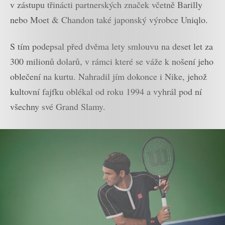
v zástupu třinácti partnerských značek včetně Barilly
nebo Moet & Chandon také japonský výrobce Uniqlo.
S tím podepsal před dvěma lety smlouvu na deset let za
300 milionů dolarů, v rámci které se váže k nošení jeho
oblečení na kurtu. Nahradil jím dokonce i Nike, jehož
kultovní fajfku oblékal od roku 1994 a vyhrál pod ní
všechny své Grand Slamy.