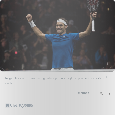
Roger Federer, tenisová legenda a jeden z nejlépe placených sportovců
světa
Sdílet
Uložit
0
0
Zobrazit
komentáře