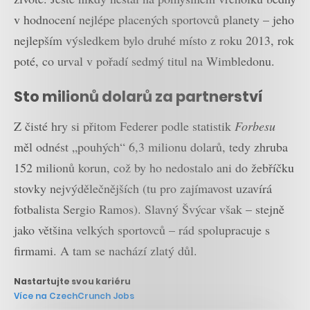
v hodnocení nejlépe placených sportovců planety – jeho
nejlepším výsledkem bylo druhé místo z roku 2013, rok
poté, co urval v pořadí sedmý titul na Wimbledonu.
Sto milionů dolarů za partnerství
Z čisté hry si přitom Federer podle statistik
Forbesu
měl odnést „pouhých“ 6,3 milionu dolarů, tedy zhruba
152 milionů korun, což by ho nedostalo ani do žebříčku
stovky nejvýdělečnějších (tu pro zajímavost uzavírá
fotbalista Sergio Ramos). Slavný Švýcar však – stejně
jako většina velkých sportovců – rád spolupracuje s
firmami. A tam se nachází zlatý důl.
Nastartujte svou kariéru
Více na CzechCrunch Jobs