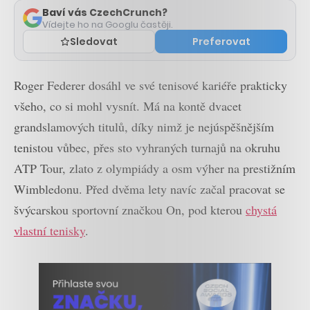
Baví vás CzechCrunch?
Vídejte ho na Googlu častěji.
Sledovat
Preferovat
Roger Federer dosáhl ve své tenisové kariéře prakticky
všeho, co si mohl vysnít. Má na kontě dvacet
grandslamových titulů, díky nimž je nejúspěšnějším
tenistou vůbec, přes sto vyhraných turnajů na okruhu
ATP Tour, zlato z olympiády a osm výher na prestižním
Wimbledonu. Před dvěma lety navíc začal pracovat se
švýcarskou sportovní značkou On, pod kterou
chystá
vlastní tenisky
.