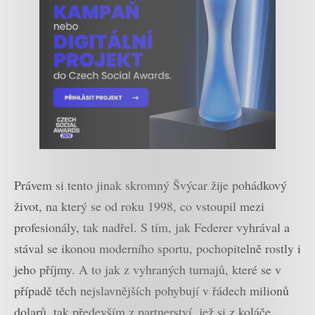
Právem si tento jinak skromný Švýcar žije pohádkový
život, na který se od roku 1998, co vstoupil mezi
profesionály, tak nadřel. S tím, jak Federer vyhrával a
stával se ikonou moderního sportu, pochopitelně rostly i
jeho příjmy. A to jak z vyhraných turnajů, které se v
případě těch nejslavnějších pohybují v řádech milionů
dolarů, tak především z partnerství, jež si z koláče