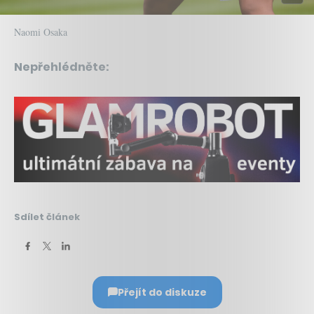
Naomi Osaka
Nepřehlédněte:
Sdílet článek
Přejít do diskuze