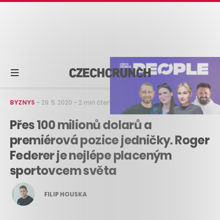
BYZNYS
–
29. 5. 2020
–
2 min čtení
Přes 100 milionů dolarů a
premiérová pozice jedničky. Roger
Federer je nejlépe placeným
sportovcem světa
FILIP HOUSKA