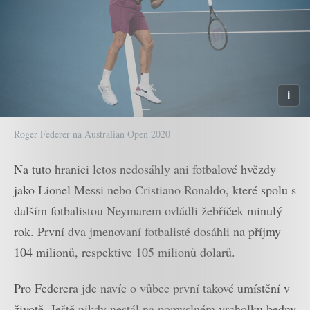
Roger Federer na Australian Open 2020
Na tuto hranici letos nedosáhly ani fotbalové hvězdy
jako Lionel Messi nebo Cristiano Ronaldo, které spolu s
dalším fotbalistou Neymarem ovládli žebříček minulý
rok. První dva jmenovaní fotbalisté dosáhli na příjmy
104 milionů, respektive 105 milionů dolarů.
Pro Federera jde navíc o vůbec první takové umístění v
životě. Ještě nikdy nestál na pomyslném vrcholku bedny