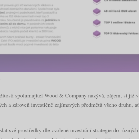
y
ležitosti spolumajitel Wood & Company nazývá, zájem, si již 
kých a zároveň investičně zajímavých předmětů všeho druhu, a
lat své prostředky dle zvolené investiční strategie do různýc