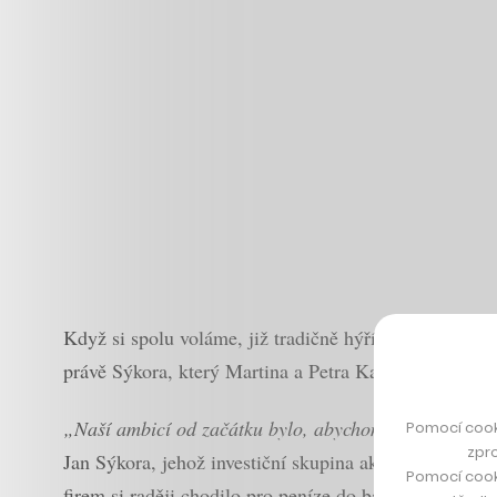
Když si spolu voláme, již tradičně hýří optimismem. A
právě Sýkora, který Martina a Petra Kasovi přesvědčova
„Naší ambicí od začátku bylo, abychom spolu s Pilulko
Pomocí cook
zpro
Jan Sýkora, jehož investiční skupina akcie progresiv
Pomocí cook
firem si raději chodilo pro peníze do bank.