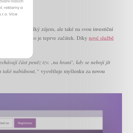
ívání našich
í, reklamy a
r.o. Více
í investoři velký zájem, ale také na svou investiční
krze ETF, ale to je teprve začátek. Díky
nové službě
hávají část peněz tzv. ‚na hraní‘, kdy se nebojí jít
ům také nabídnout,“
vysvětluje myšlenku za novou