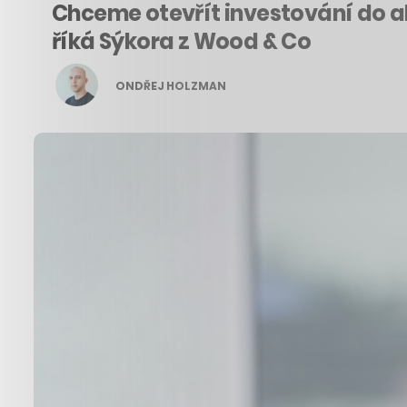
Chceme otevřít investování do akc
říká Sýkora z Wood & Co
ONDŘEJ HOLZMAN