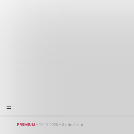
PREMIUM
–
15. 10. 2020
–
3 min čtení