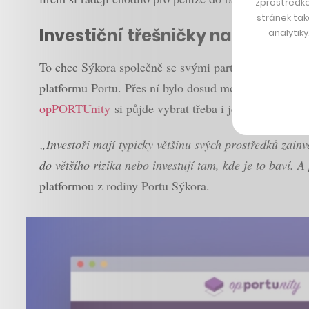
zprostředko
stránek tak
Investiční třešničky na dortu
analytik
To chce Sýkora společně se svými partnery ve Wood & 
platformu Portu. Přes ní bylo dosud možné především 
opPORTUnity
si půjde vybrat třeba i jednotlivé akcie 
„Investoři mají typicky většinu svých prostředků zainv
do většího rizika nebo investují tam, kde je to baví. 
platformou z rodiny Portu Sýkora.