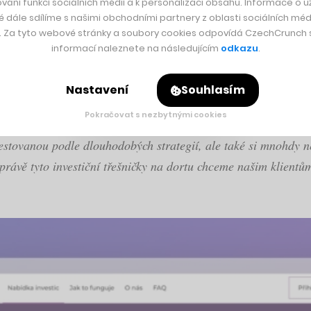
vání funkcí sociálních médií a k personalizaci obsahu. Informace o už
é dále sdílíme s našimi obchodními partnery z oblasti sociálních médi
y. Za tyto webové stránky a soubory cookies odpovídá CzechCrunch s.
informací naleznete na následujícím
odkazu
.
Company změnit a nesází při tom jen na Pilulku, o kterou maj
automatizovaně investovat své prostředky do různých indexů s
Nastavení
Souhlasím
nebo jiné netradiční investiční příležitosti.
Pokračovat s nezbytnými cookies
estovanou podle dlouhodobých strategií, ale také si mnohdy nec
A právě tyto investiční třešničky na dortu chceme našim klient