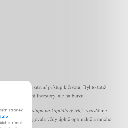
eho obecně pozitivní přístup k životu. Byl to totiž
ture kapitálovými investory, ale na burzu.
ový můstek při vstupu na kapitálový trh,“
vysvětluje
ich stránek,
dále
rza prozatím nefungovala vždy úplně optimálně a mnoho
ich stránek,