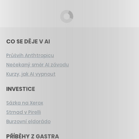
CO SE DĚJE V AI
Průšvih Anthtropicu
Nečekaný směr AI závodu
Kurzy, jak AI vypnout
INVESTICE
Sázka na Xerox
Strnad v Pirelli
Burzovní eldorádo
PŘÍBĚHY Z GASTRA