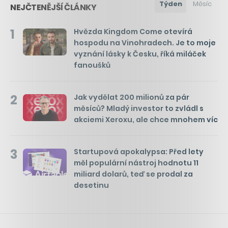
Týden
Měsíc
NEJČTENĚJŠÍ ČLÁNKY
1
Hvězda Kingdom Come otevírá
hospodu na Vinohradech. Je to moje
vyznání lásky k Česku, říká miláček
fanoušků
2
Jak vydělat 200 milionů za pár
měsíců? Mladý investor to zvládl s
akciemi Xeroxu, ale chce mnohem víc
3
Startupová apokalypsa: Před lety
měl populární nástroj hodnotu 11
miliard dolarů, teď se prodal za
desetinu