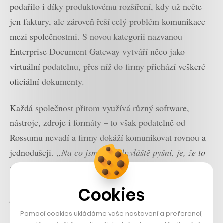
podařilo i díky produktovému rozšíření, kdy už nečte
jen faktury, ale zároveň řeší celý problém komunikace
mezi společnostmi. S novou kategorii nazvanou
Enterprise Document Gateway vytváří něco jako
virtuální podatelnu, přes níž do firmy přichází veškeré
oficiální dokumenty.
Každá společnost přitom využívá různý software,
nástroje, zdroje i formáty – to však podatelně od
Rossumu nevadí a firmy dokáží komunikovat rovnou a
jednodušeji.
„Na co jsme ale obzvláště pyšní, je, že to
vše děláme z Prahy. Od vývoje AI přes produkt po sales
a support. Vidíme v tom ohromnou přidanou hodnotu,
Cookies
protože když jsou všichni pohromadě, nevzniká
informační šum,“
pochvaluje si Gogár.
Pomocí cookies ukládáme vaše nastavení a preferencí,