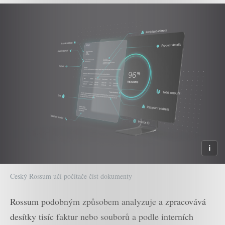
Český Rossum učí počítače číst dokumenty
Rossum podobným způsobem analyzuje a zpracovává
desítky tisíc faktur nebo souborů a podle interních