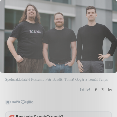
Spoluzakladatelé Rossumu Petr Baudiš, Tomáš Gogár a Tomáš Tunys
Sdílet
Uložit
0
0
Zobrazit
komentáře
Baví vás CzechCrunch?