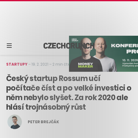
STARTUPY
–
19. 2. 2021
–
2 min čtení
Český startup Rossum učí
počítače číst a po velké investici o
něm nebylo slyšet. Za rok 2020 ale
hlásí trojnásobný růst
PETER BREJČÁK