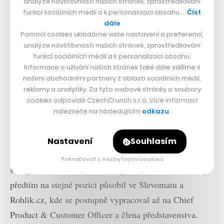
analýze návštěvnosti našich stránek, zprostředkování
Trojnásobný růst
funkcí sociálních médií a k personalizaci obsahu …
Číst
dále
Pomocí cookies ukládáme vaše nastavení a preferencí,
Podobně jako v loňském roce chce dvaatřicetiletý
analýze návštěvnosti našich stránek, zprostředkování
ředitel i letos dovést startup k trojnásobnému růstu a po
funkcí sociálních médií a k personalizaci obsahu.
Informace o užívání našich stránek také dále sdílíme s
vzoru metodologie škálování „triple triple double
našimi obchodními partnery z oblasti sociálních médií,
double“ chce s Rossumem za pár let dosáhnout
reklamy a analytiky. Za tyto webové stránky a soubory
stomilionových tržeb vyjádřených v amerických
cookies odpovídá CzechCrunch s.r.o. Více informací
naleznete na následujícím
odkazu
.
dolarech.
Aby tento ambiciózní cíl startup dokázal naplnit, najal
Nastavení
Souhlasím
do týmu v poslední době také významné posily. Do role
Pokračovat s nezbytnými cookies
šéfa produktu Rossumu nastoupil Martin Snížek, který
předtím na stejné pozici působil ve Slevomatu a
Rohlik.cz, kde se postupně vypracoval až na Chief
Product & Customer Officer a člena představenstva.