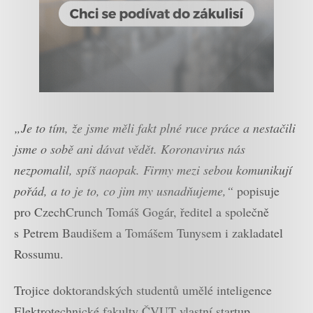
„Je to tím, že jsme měli fakt plné ruce práce a nestačili
jsme o sobě ani dávat vědět. Koronavirus nás
nezpomalil, spíš naopak. Firmy mezi sebou komunikují
pořád, a to je to, co jim my usnadňujeme,“
popisuje
pro CzechCrunch Tomáš Gogár, ředitel a společně
s Petrem Baudišem a Tomášem Tunysem i zakladatel
Rossumu.
Trojice doktorandských studentů umělé inteligence
Elektrotechnické fakulty ČVUT vlastní startup