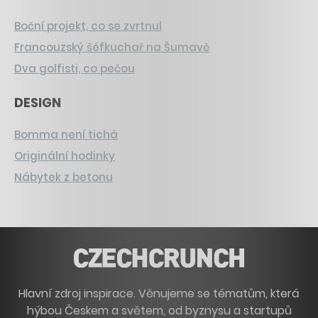
Boční projekt, co se zvrtnul
Francouzský šéfkuchař na Šumavě
Dva golfisti, co pečou
DESIGN
Bomma není tichá
Originální hodinky
Nábytek z betonu
Hlavní zdroj inspirace. Věnujeme se tématům, která
hýbou Českem a světem, od byznysu a startupů