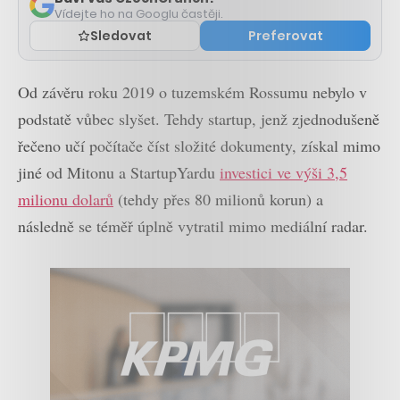
Vídejte ho na Googlu častěji.
Sledovat
Preferovat
Od závěru roku 2019 o tuzemském Rossumu nebylo v
podstatě vůbec slyšet. Tehdy startup, jenž zjednodušeně
řečeno učí počítače číst složité dokumenty, získal mimo
jiné od Mitonu a StartupYardu
investici ve výši 3,5
milionu dolarů
(tehdy přes 80 milionů korun) a
následně se téměř úplně vytratil mimo mediální radar.