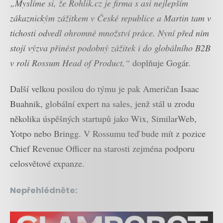
„Myslíme si, že Rohlik.cz je firma s asi nejlepším
zákaznickým zážitkem v České republice a Martin tam v
tichosti odvedl ohromné množství práce. Nyní před ním
stojí výzva přinést podobný zážitek i do globálního B2B
v roli Rossum Head of Product,“
doplňuje Gogár.
Další velkou posilou do týmu je pak Američan Isaac
Buahnik, globální expert na sales, jenž stál u zrodu
několika úspěšných startupů jako Wix, SimilarWeb,
Yotpo nebo Bringg. V Rossumu teď bude mít z pozice
Chief Revenue Officer na starosti zejména podporu
celosvětové expanze.
Nepřehlédněte: