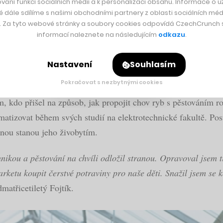
vání funkcí sociálních médií a k personalizaci obsahu. Informace o už
é dále sdílíme s našimi obchodními partnery z oblasti sociálních médi
incip aquaponie Michal Fojtík.
y. Za tyto webové stránky a soubory cookies odpovídá CzechCrunch s.
informací naleznete na následujícím
odkazu
.
ého projektu
Future Farming
opravdu ve velkém, o čemž svědčí
 která by měla přinést příjmy v řádech stovek milionů korun 
Nastavení
Souhlasím
í rostlin moderním způsobem
Pokračovat s nezbytnými cookies
, kdo přišel na způsob, jak propojit chov ryb s pěstováním ro
tomatizovat během svých studií na elektrotechnické fakultě. P
dnou stanou jeho živobytím.
nikou a pěstování na chvíli odložil stranou. Opravoval jsem ti
rketu koupit čerstvé potraviny pro naše děti. Snažil jsem se 
atřicetiletý Fojtík.