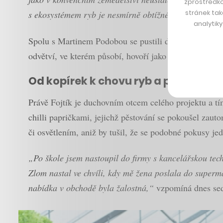
zprostředko
stránek tak
s ekosystémem ryb je nesmírně obtížné,“
upřesňuje pr
analytik
Spolu s Martinem Podobou se pustili do svého zelen
odvětví, ve kterém působí, hovoří jako o budoucnosti,
Od kopírek k chovu ryb a pěstován
Právě Fojtík je duchovním otcem celého projektu a tím
chilli papričkami, jejichž pěstování se pokoušel zau
či osvětlením, aniž by tušil, že se podobné pokusy je
„Po škole jsem nastoupil do firmy s kancelářskou tech
Zlom nastal ve chvíli, kdy mě žena poslala do superma
nabídka v obchodě byla žalostná,“
vzpomíná dnes sedm