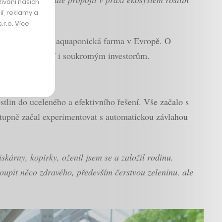
ívání našich
í, reklamy a
r.o. Více
 jejich největší aquaponická farma v Evropě. O
a kterou otevírají i soukromým investorům.
stlin do uceleného a efektivního řešení. Vše začalo s
ostupně začal experimentovat s automatickou závlahou
skárny, kopírky, oženil jsem se a založil rodinu.
koupit něco zdravého, především čerstvou zeleninu, ale