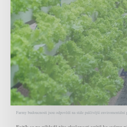
Farmy budoucnosti jsou odpovědí na stále palčivější enviromentální 
Fojtík se na základě této zkušenosti vrátil ke svému 