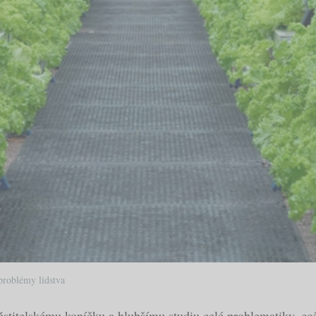
problémy lidstva
pěstitelskému koníčku a hlubšímu studiu celé problematiky, což