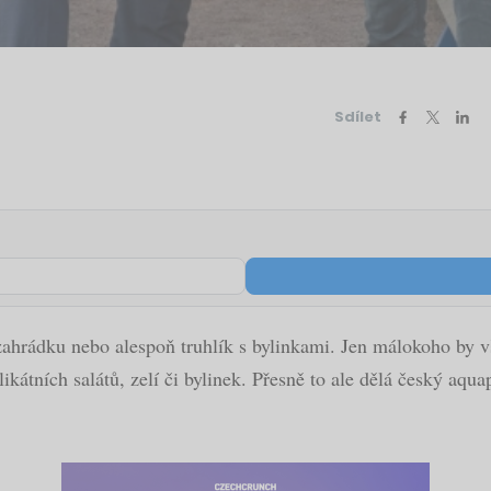
Sdílet
hrádku nebo alespoň truhlík s bylinkami. Jen málokoho by vša
ikátních salátů, zelí či bylinek. Přesně to ale dělá český aqu