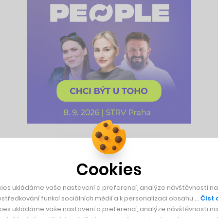
r Elona Muska Kimbal, to všechno jsou osobnosti světového by
mo klasickou půdu, pouze v živných roztocích a ve většině p
Cookies
aponie.
ies ukládáme vaše nastavení a preferencí, analýze návštěvnosti naš
středkování funkcí sociálních médií a k personalizaci obsahu …
Číst 
jší metodou vertikálního zemědělství. Její princip spočívá v t
ies ukládáme vaše nastavení a preferencí, analýze návštěvnosti naš
va, v případě aquaponie dodávají rostlinám hnojivo ryby. Zní 