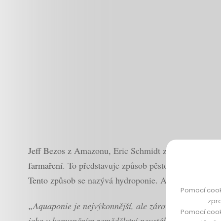
Jeff Bezos z Amazonu, Eric Schmidt z Googlu či brat
farmaření. To představuje způsob pěstování plodin mi
Tento způsob se nazývá hydroponie. A pak je tu i aqu
Pomocí cook
zpro
„Aquaponie je nejvýkonnější, ale zároveň i nejobtížně
Pomocí cook
jako v konvenčním zemědělství neustále dodávat hnoji