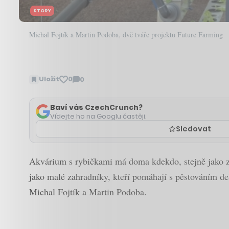
STORY
Michal Fojtík a Martin Podoba, dvě tváře projektu Future Farming
Uložit
0
0
Zobrazit
komentáře
Baví vás CzechCrunch?
Vídejte ho na Googlu častěji.
Sledovat
Akvárium s rybičkami má doma kdekdo, stejně jako za
jako malé zahradníky, kteří pomáhají s pěstováním del
Michal Fojtík a Martin Podoba.