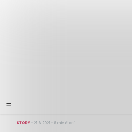
STORY
–
21. 6. 2021
–
8 min čtení