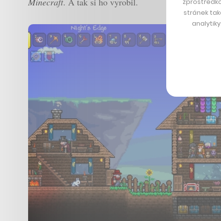
Minecraft
. A tak si ho vyrobil.
zprostředko
stránek tak
analytik