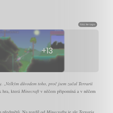
Foto: Re-Logic
+13
y.
„Velkým důvodem toho, proč jsem začal Terrarii
k hra, která
Minecraft
v něčem připomíná a v něčem
ých předmětů. Na rozdíl od
Minecraftu
je ale
Terraria