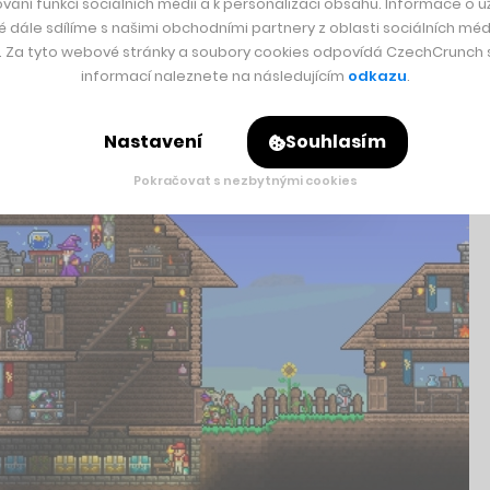
vání funkcí sociálních médií a k personalizaci obsahu. Informace o už
é dále sdílíme s našimi obchodními partnery z oblasti sociálních médi
y. Za tyto webové stránky a soubory cookies odpovídá CzechCrunch s.
informací naleznete na následujícím
odkazu
.
Nastavení
Souhlasím
Pokračovat s nezbytnými cookies