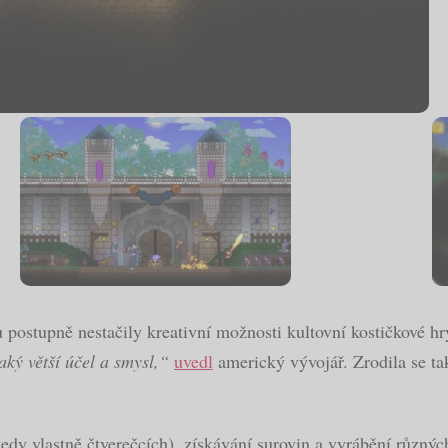
postupně nestačily kreativní možnosti kultovní kostičkové hr
aký větší účel a smysl,“
uvedl
americký vývojář. Zrodila se ta
 (tedy vlastně čtverečcích), získávání surovin a vyrábění různ