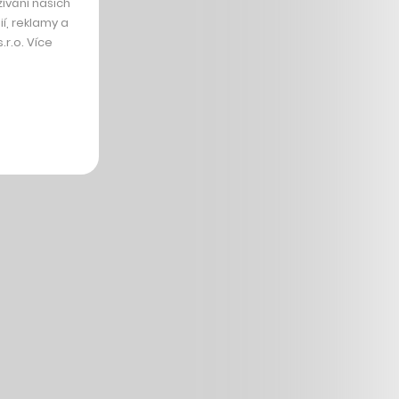
ívání našich
í, reklamy a
r.o. Více