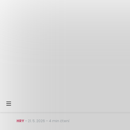
HRY
–
21. 5. 2026
–
4 min čtení