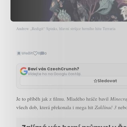
Andrew „Redigit“ Spinks, hlavní strůjce herního hitu Terraria
Uložit
0
0
Zobrazit
komentáře
Baví vás CzechCrunch?
Vídejte ho na Googlu častěji.
Sledovat
Je to příběh jak z filmu. Mladého hráče bavil
Minecra
všech dob, která překonala i mega hit
Zaklínač 3
nebo