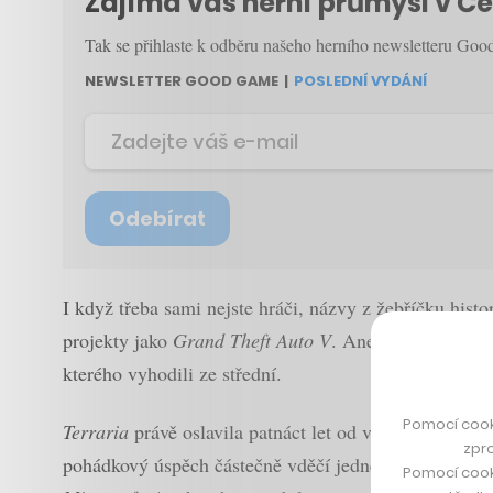
Zajímá vás herní průmysl v Č
Tak se přihlaste k odběru našeho herního newsletteru Go
NEWSLETTER GOOD GAME
|
POSLEDNÍ VYDÁNÍ
Odebírat
I když třeba sami nejste hráči, názvy z žebříčku hist
projekty jako
Grand Theft Auto V
. Anebo galaktický
kterého vyhodili ze střední.
Pomocí cook
Terraria
právě oslavila patnáct let od vydání – a tak
zpro
pohádkový úspěch částečně vděčí jedné z mála her na
Pomocí cook