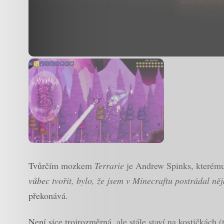
Tvůrčím mozkem
Terrarie
je Andrew Spinks, kterému 
vůbec tvořit, bylo, že jsem v Minecraftu postrádal něj
překonává.
Není sice trojrozměrná, ale stále staví na kostičkách