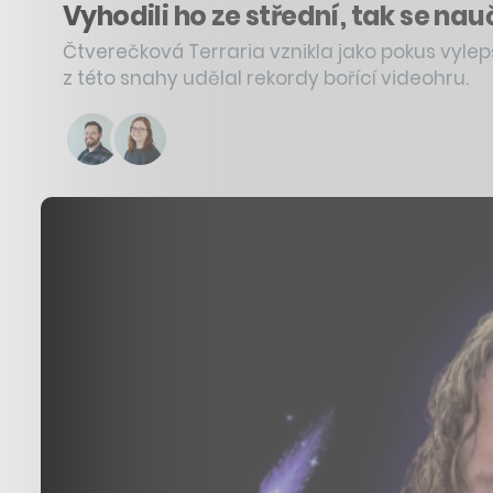
Vyhodili ho ze střední, tak se na
Čtverečková Terraria vznikla jako pokus vylepš
z této snahy udělal rekordy bořící videohru.