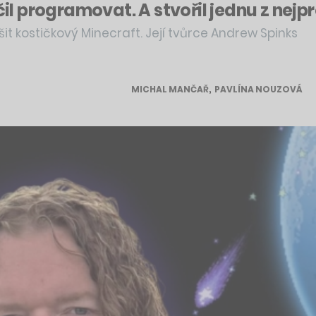
učil programovat. A stvořil jednu z ne
it kostičkový Minecraft. Její tvůrce Andrew Spinks
MICHAL MANČAŘ
,
PAVLÍNA NOUZOVÁ