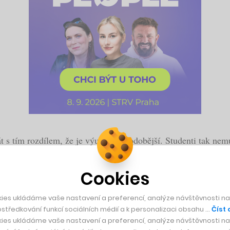
t s tím rozdílem, že je výuka krátkodobější. Studenti tak nem
 časovém úseku. To se hodí zejména pro zaměstnance, respektiv
Cookies
zaměřuje
EDU Effective
, které připravilo online vzdělávací p
ies ukládáme vaše nastavení a preferencí, analýze návštěvnosti naš
středkování funkcí sociálních médií a k personalizaci obsahu …
Číst 
 den by tak měli studenti do svých hlav dostat vše potřebné 
ies ukládáme vaše nastavení a preferencí, analýze návštěvnosti naš
zace nabízí.