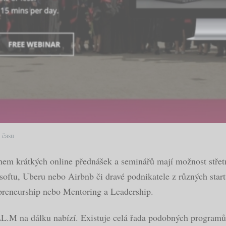
 času
hem krátkých online přednášek a seminářů mají možnost střetno
ftu, Uberu nebo Airbnb či dravé podnikatele z různých start
preneurship nebo Mentoring a Leadership.
 LL.M na dálku nabízí. Existuje celá řada podobných programů