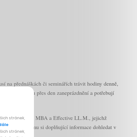
usí na přednáškách či seminářích trávit hodiny denně,
e ty, kteří jsou přes den zaneprázdnění a potřebují
rogramy Effective MBA a Effective LL.M., jejichž
ich stránek,
dále
a v případě zájmu si doplňující informace dohledat v
ich stránek,