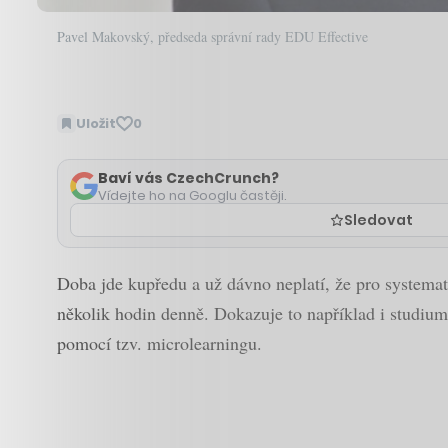
Pavel Makovský, předseda správní rady EDU Effective
Uložit
0
Baví vás CzechCrunch?
Vídejte ho na Googlu častěji.
Sledovat
Doba jde kupředu a už dávno neplatí, že pro systemat
několik hodin denně. Dokazuje to například i studi
pomocí tzv. microlearningu.