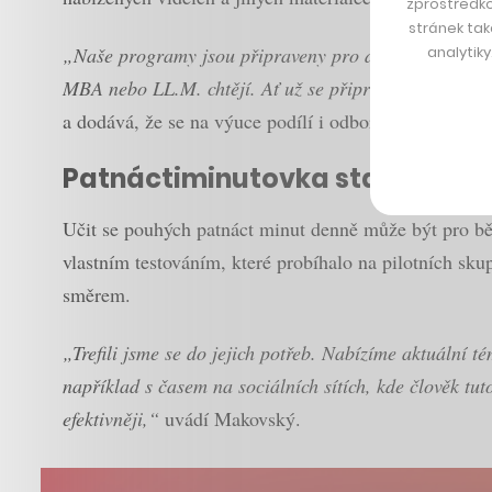
zprostředko
stránek tak
analytik
„Naše programy jsou připraveny pro dospělé zaměstnan
MBA nebo LL.M. chtějí. Ať už se připravují na povýšen
a dodává, že se na výuce podílí i odborníci z řad dob
Patnáctiminutovka stačí
Učit se pouhých patnáct minut denně může být pro b
vlastním testováním, které probíhalo na pilotních sk
směrem.
„Trefili jsme se do jejich potřeb. Nabízíme aktuální
například s časem na sociálních sítích, kde člověk tu
efektivněji,“
uvádí Makovský.