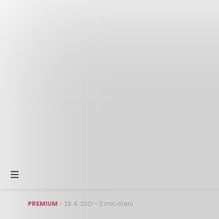
PREMIUM
–
28. 6. 2021
–
3 min čtení