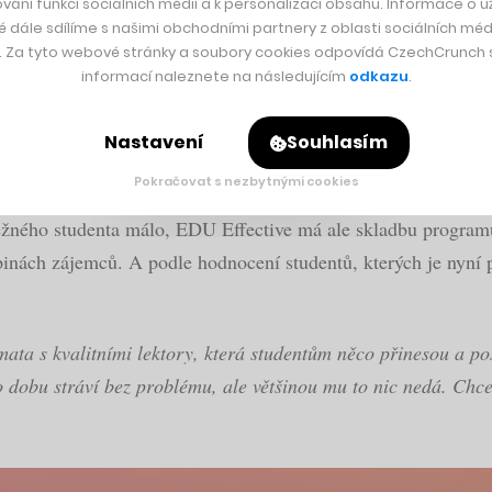
vání funkcí sociálních médií a k personalizaci obsahu. Informace o už
é dále sdílíme s našimi obchodními partnery z oblasti sociálních médi
y. Za tyto webové stránky a soubory cookies odpovídá CzechCrunch s.
é studenty, kteří umí pracovat se svým časem a motivací ke s
informací naleznete na následujícím
odkazu
.
í v práci, nebo se chtějí čistě osobně rozvíjet,“
zmiňuje pro 
rovolníků.
Nastavení
Souhlasím
Pokračovat s nezbytnými cookies
ěžného studenta málo, EDU Effective má ale skladbu program
upinách zájemců. A podle hodnocení studentů, kterých je nyní 
 témata s kvalitními lektory, která studentům něco přinesou a
to dobu stráví bez problému, ale většinou mu to nic nedá. Chc