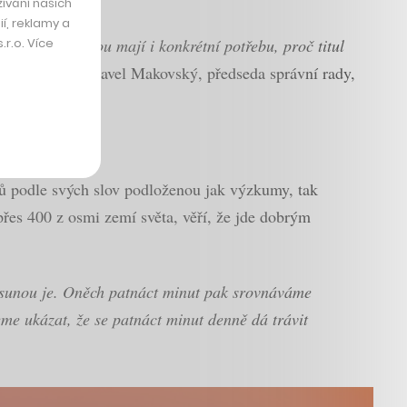
ívání našich
í, reklamy a
r.o. Více
tudiu. Většinou mají i konkrétní potřebu, proč titul
CzechCrunch Pavel Makovský, předseda správní rady,
ů podle svých slov podloženou jak výzkumy, tak
přes 400 z osmi zemí světa, věří, že jde dobrým
 posunou je. Oněch patnáct minut pak srovnáváme
eme ukázat, že se patnáct minut denně dá trávit