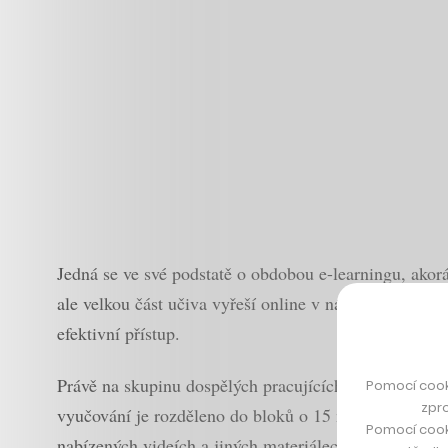
Jedná se ve své podstatě o obdobou e-learningu, akorá
ale velkou část učiva vyřeší online v násobně kratším
efektivní přístup.
Právě na skupinu dospělých pracujících studentů se 
Pomocí cook
zpro
vyučování je rozděleno do bloků o 15 minutách. Každý
Pomocí cook
nabízených videích a jiných materiálech, které organi