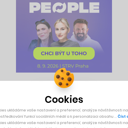
pracovní týden není žádnou novinkou. Už například v roce 20
v týdnu, aby rodiče měli více času na péči o své děti. Něco p
Cookies
ci
.
ies ukládáme vaše nastavení a preferencí, analýze návštěvnosti naš
středkování funkcí sociálních médií a k personalizaci obsahu …
Číst 
ntu na Islandu, kde od roku 2015 do roku 2019 čtyřdenní praco
ies ukládáme vaše nastavení a preferencí, analýze návštěvnosti naš
 kterých bylo do experimentu zapojeno okolo 2,5 tisíce, zůst