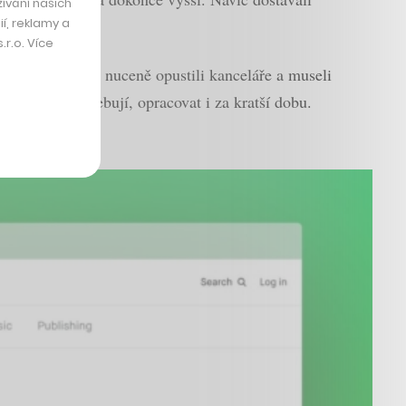
ívání našich
í, reklamy a
r.o. Více
ě. Jakmile lidé nuceně opustili kanceláře a museli
í vše, co potřebují, opracovat i za kratší dobu.