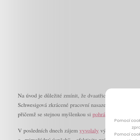
Na úvod je důležité zmínit, že dvaatřicetihodinový 
Schwesigová zkrácené pracovní nasazení na čtyři dny 
přičemž se stejnou myšlenkou si
pohrávají také Japon
Pomocí cook
zpro
V posledních dnech zájem
vyvolaly
výsledky experime
Pomocí cook
o „mimořádný úspěch“ – efektivita práce zaměstnanců,