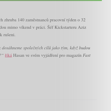
ých zhruba 140 zaměstnanců pracovní týden o 32
budou mimo víkend v práci. Šéf Kickstarteru Aziz
k rušeni.
k dosáhneme společných cílů jako tým, když budou
í?“
říká
Hasan ve svém vyjádření pro magazín
Fast