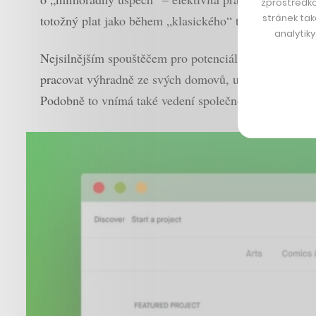
zprostředko
stránek tak
totožný plat jako během „klasického“ týdne.
analytik
Nejsilnějším spouštěčem pro potenciální transformaci
pracovat výhradně ze svých domovů, ukázalo se, že zam
Podobně to vnímá také vedení společnosti Kickstarter