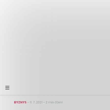
BYZNYS
–
11. 7. 2021
–
2 min čtení