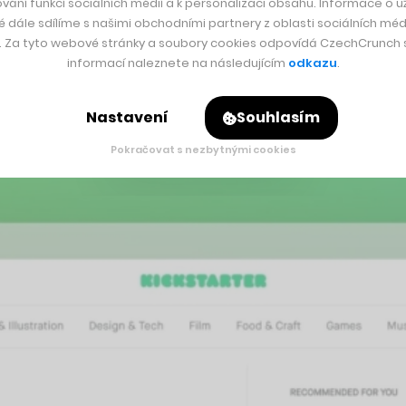
vání funkcí sociálních médií a k personalizaci obsahu. Informace o už
é dále sdílíme s našimi obchodními partnery z oblasti sociálních médi
y. Za tyto webové stránky a soubory cookies odpovídá CzechCrunch s.
informací naleznete na následujícím
odkazu
.
 pracovního týdne se nicméně stala pandemická situace ve svět
ěstnanci nemusí reálně trávit v práci tolik hodin, když dokáž
Nastavení
Souhlasím
.
Pokračovat s nezbytnými cookies