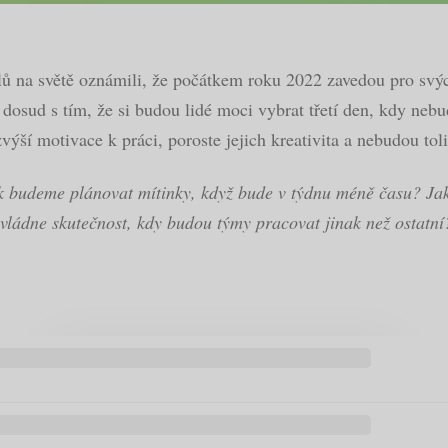
lů na světě oznámili, že počátkem roku 2022 zavedou pro sv
ko dosud s tím, že si budou lidé moci vybrat třetí den, kdy ne
ýší motivace k práci, poroste jejich kreativita a nebudou toli
k budeme plánovat mítinky, když bude v týdnu méně času? Ja
zvládne skutečnost, kdy budou týmy pracovat jinak než ostatn