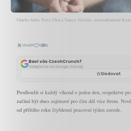
Charles Adler, Perry Chen a Yancey Strickler, spoluzakladatelé Kicks
Uložit
0
0
Zobrazit
komentáře
Baví vás CzechCrunch?
Vídejte ho na Googlu častěji.
Sledovat
Prodloužit si každý víkend o jeden den, respektive p
začíná být dnes zajímavé pro čím dál více firem. Nov
od příštího roku čtyřdenní pracovní týden zavede.