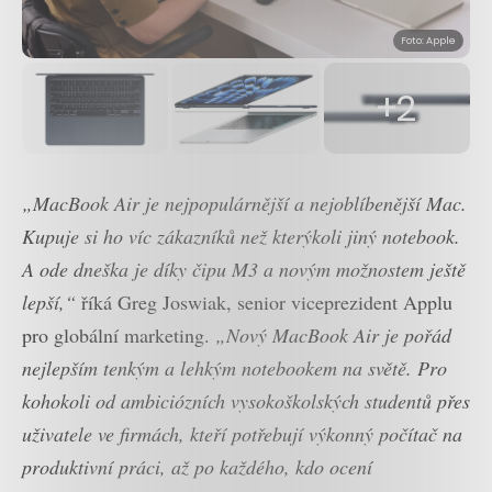
Foto: Apple
+2
„MacBook Air je nejpopulárnější a nejoblíbenější Mac.
Kupuje si ho víc zákazníků než kterýkoli jiný notebook.
A ode dneška je díky čipu M3 a novým možnostem ještě
lepší,“
říká Greg Joswiak, senior viceprezident Applu
pro globální marketing.
„Nový MacBook Air je pořád
nejlepším tenkým a lehkým notebookem na světě. Pro
kohokoli od ambiciózních vysokoškolských studentů přes
uživatele ve firmách, kteří potřebují výkonný počítač na
produktivní práci, až po každého, kdo ocení