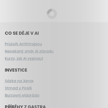
CO SE DĚJE V AI
Průšvih Anthtropicu
Nečekaný směr AI závodu
Kurzy, jak AI vypnout
INVESTICE
Sázka na Xerox
Strnad v Pirelli
Burzovní eldorádo
PŘÍBĚHY Z GASTRA