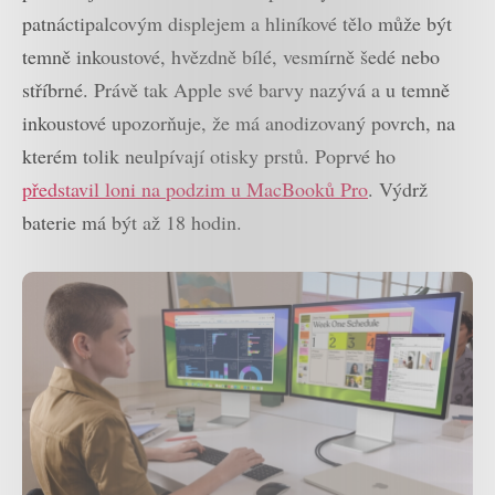
patnáctipalcovým displejem a hliníkové tělo může být
temně inkoustové, hvězdně bílé, vesmírně šedé nebo
stříbrné. Právě tak Apple své barvy nazývá a u temně
inkoustové upozorňuje, že má anodizovaný povrch, na
kterém tolik neulpívají otisky prstů. Poprvé ho
představil loni na podzim u MacBooků Pro
. Výdrž
baterie má být až 18 hodin.