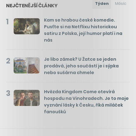
Týden
Měsíc
NEJČTENĚJŠÍ ČLÁNKY
1
Kam se hrabou české komedie.
Pusťte si na Netflixu historickou
satiru z Polska, její humor platí i na
nás
2
Je libo zámek? U Žatce se jeden
prodává, jeho součástí je i sýpka
nebo sušárna chmele
3
Hvězda Kingdom Come otevírá
hospodu na Vinohradech. Je to moje
vyznání lásky k Česku, říká miláček
fanoušků