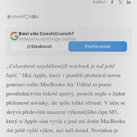
Sdílet
Uložit
0
0
Zobrazit
komentáře
Baví vás CzechCrunch?
Vídejte ho na Googlu častěji.
Sledovat
Preferovat
„Celosvětově nejoblíbenější notebook je teď ještě
lepší,“
říká Apple, který v pondělí představil novou
generaci svého MacBooku Air. Udělal to pouze
prostřednictvím tiskové zprávy, protože nejde o žádné
přelomové novinky, ale spíše lehké oživení. V něm se
skrývá především nasazení výkonnějšího čipu M3,
který si Apple sám vyvíjí a jenž má dodat MacBooku
Air ještě vyšší výkon, než měl dosud. Novinkou je