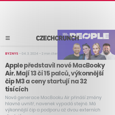
BYZNYS
–
04. 3. 2024
–
2 min čtení
Apple představil nové MacBooky
Air. Mají 13 či 15 palců, výkonnější
čip M3 a ceny startují na 32
tisících
Nová generace MacBooku Air přináší změny
hlavně uvnitř, navenek vypadá stejně. Má
výkonnější čip a podporu až dvou externích