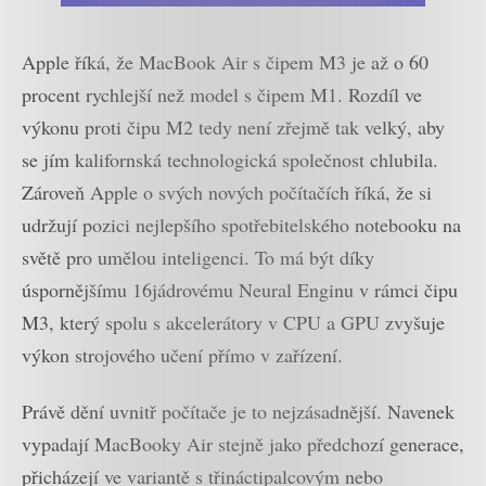
Apple říká, že MacBook Air s čipem M3 je až o 60
procent rychlejší než model s čipem M1. Rozdíl ve
výkonu proti čipu M2 tedy není zřejmě tak velký, aby
se jím kalifornská technologická společnost chlubila.
Zároveň Apple o svých nových počítačích říká, že si
udržují pozici nejlepšího spotřebitelského notebooku na
světě pro umělou inteligenci. To má být díky
úspornějšímu 16jádrovému Neural Enginu v rámci čipu
M3, který spolu s akcelerátory v CPU a GPU zvyšuje
výkon strojového učení přímo v zařízení.
Právě dění uvnitř počítače je to nejzásadnější. Navenek
vypadají MacBooky Air stejně jako předchozí generace,
přicházejí ve variantě s třináctipalcovým nebo