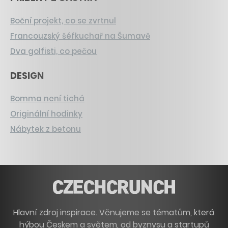
Boční projekt, co se zvrtnul
Francouzský šéfkuchař na Šumavě
Dva golfisti, co pečou
DESIGN
Bomma není tichá
Originální hodinky
Nábytek z betonu
Hlavní zdroj inspirace. Věnujeme se tématům, která
hýbou Českem a světem, od byznysu a startupů