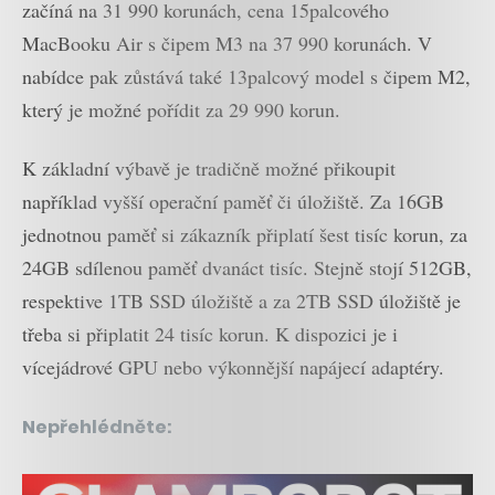
začíná na 31 990 korunách, cena 15palcového
MacBooku Air s čipem M3 na 37 990 korunách. V
nabídce pak zůstává také 13palcový model s čipem M2,
který je možné pořídit za 29 990 korun.
K základní výbavě je tradičně možné přikoupit
například vyšší operační paměť či úložiště. Za 16GB
jednotnou paměť si zákazník připlatí šest tisíc korun, za
24GB sdílenou paměť dvanáct tisíc. Stejně stojí 512GB,
respektive 1TB SSD úložiště a za 2TB SSD úložiště je
třeba si připlatit 24 tisíc korun. K dispozici je i
vícejádrové GPU nebo výkonnější napájecí adaptéry.
Nepřehlédněte: