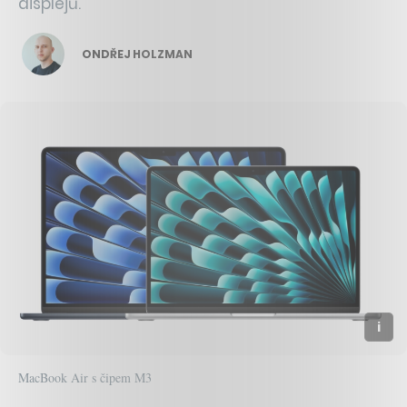
displejů.
ONDŘEJ HOLZMAN
MacBook Air s čipem M3