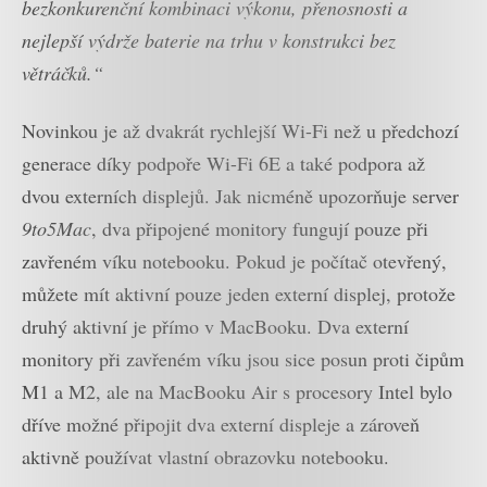
bezkonkurenční kombinaci výkonu, přenosnosti a
nejlepší výdrže baterie na trhu v konstrukci bez
větráčků.“
Novinkou je až dvakrát rychlejší Wi-Fi než u předchozí
generace díky podpoře Wi-Fi 6E a také podpora až
dvou externích displejů. Jak nicméně upozorňuje server
9to5Mac
, dva připojené monitory fungují pouze při
zavřeném víku notebooku. Pokud je počítač otevřený,
můžete mít aktivní pouze jeden externí displej, protože
druhý aktivní je přímo v MacBooku. Dva externí
monitory při zavřeném víku jsou sice posun proti čipům
M1 a M2, ale na MacBooku Air s procesory Intel bylo
dříve možné připojit dva externí displeje a zároveň
aktivně používat vlastní obrazovku notebooku.