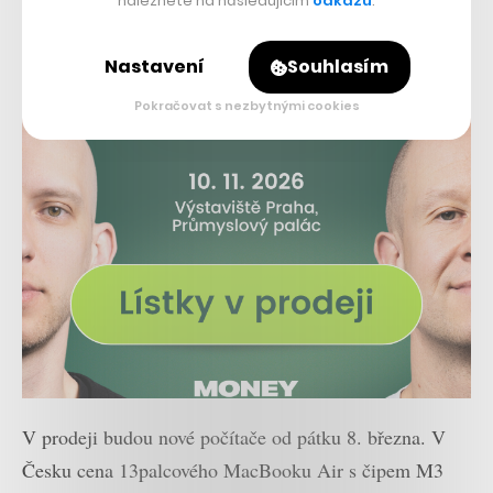
naleznete na následujícím
odkazu
.
Nastavení
Souhlasím
Pokračovat s nezbytnými cookies
V prodeji budou nové počítače od pátku 8. března. V
Česku cena 13palcového MacBooku Air s čipem M3