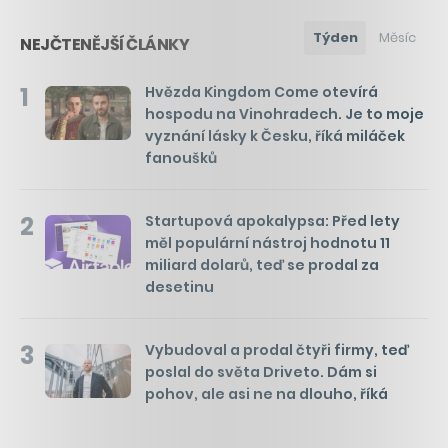
Týden
Měsíc
NEJČTENĚJŠÍ ČLÁNKY
1
Hvězda Kingdom Come otevírá
hospodu na Vinohradech. Je to moje
vyznání lásky k Česku, říká miláček
fanoušků
2
Startupová apokalypsa: Před lety
měl populární nástroj hodnotu 11
miliard dolarů, teď se prodal za
desetinu
3
Vybudoval a prodal čtyři firmy, teď
poslal do světa Driveto. Dám si
pohov, ale asi ne na dlouho, říká