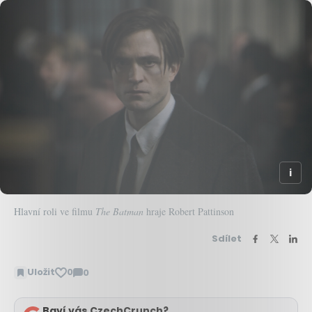
Hlavní roli ve filmu
The Batman
hraje Robert Pattinson
Sdílet
Uložit
0
0
Zobrazit
komentáře
Baví vás CzechCrunch?