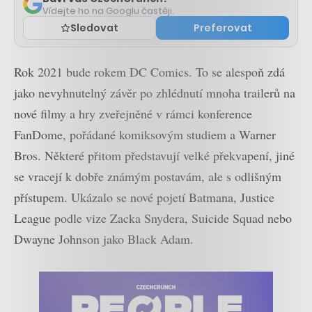
Vídejte ho na Googlu častěji.
Sledovat
Preferovat
Rok 2021 bude rokem DC Comics. To se alespoň zdá
jako nevyhnutelný závěr po zhlédnutí mnoha trailerů na
nové filmy a hry zveřejněné v rámci konference
FanDome, pořádané komiksovým studiem a Warner
Bros. Některé přitom představují velké překvapení, jiné
se vracejí k dobře známým postavám, ale s odlišným
přístupem. Ukázalo se nové pojetí Batmana, Justice
League podle vize Zacka Snydera, Suicide Squad nebo
Dwayne Johnson jako Black Adam.