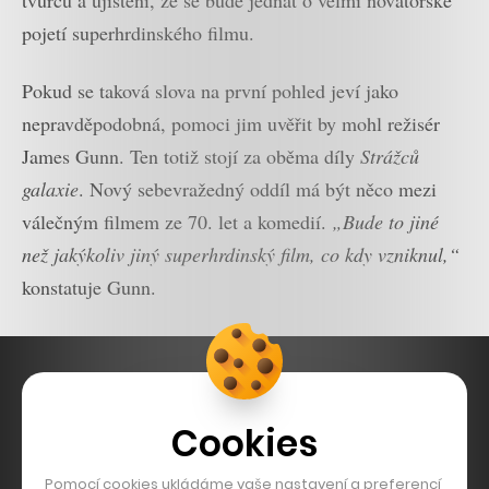
tvůrců a ujištění, že se bude jednat o velmi novátorské
pojetí superhrdinského filmu.
Pokud se taková slova na první pohled jeví jako
nepravděpodobná, pomoci jim uvěřit by mohl režisér
James Gunn. Ten totiž stojí za oběma díly
Strážců
galaxie
. Nový sebevražedný oddíl má být něco mezi
válečným filmem ze 70. let a komedií.
„Bude to jiné
než jakýkoliv jiný superhrdinský film, co kdy vzniknul,“
konstatuje Gunn.
Cookies
Pomocí cookies ukládáme vaše nastavení a preferencí,