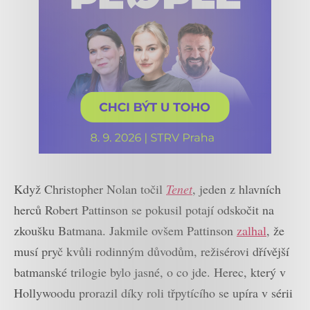
Když Christopher Nolan točil
Tenet
, jeden z hlavních
herců Robert Pattinson se pokusil potají odskočit na
zkoušku Batmana. Jakmile ovšem Pattinson
zalhal
, že
musí pryč kvůli rodinným důvodům, režisérovi dřívější
batmanské trilogie bylo jasné, o co jde. Herec, který v
Hollywoodu prorazil díky roli třpytícího se upíra v sérii