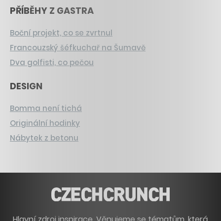
PŘÍBĚHY Z GASTRA
Boční projekt, co se zvrtnul
Francouzský šéfkuchař na Šumavě
Dva golfisti, co pečou
DESIGN
Bomma není tichá
Originální hodinky
Nábytek z betonu
Hlavní zdroj inspirace. Věnujeme se tématům, která