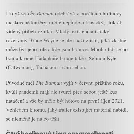
I když se
The Batman
odehrává v počátcích hrdinovy
maskované kariéry, určitě nepůjde o klasický, stokrát
viděný příběh vzniku. Mladý, existencialisticky
rozervaný Bruce Wayne se ale snaží zjistit, jaká vlastně
může být jeho role a kde jsou hranice. Mnoho lidí se ho
bojí a kromě Hádankáře bojuje také s Selinou Kyle
(Catwoman), Tučňákem i sám sebou.
Původně měl
The Batman
vyjít v červnu příštího roku,
kvůli pandemii mají ale tvůrci před sebou ještě kus
natáčení a vše by mělo být hotovo na první říjen 2021.
Vzhledem k tomu, jaký trailer existující materiál nabídl,
se nicméně je na co těšit.
Čtyřhodinová Liga spravedlnosti