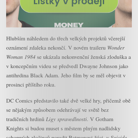
Hlubším náhledem do třech velkých projektů včerejší
oznámení zdaleka nekončí. V novém traileru
Wonder
Woman 1984
se ukázala nekonvenční ženská zloduška a
v koncepčním videu se předvedl Dwayne Johnson jako
antihrdina Black Adam. Jeho film by se měl objevit v
prosinci příštího roku.
DC Comics představilo také dvě velké hry, přičemž obě
se nějakým způsobem odehrávají ve světě bez
tradičních hrdinů
Ligy spravedlnosti
. V Gotham
Knights si budou muset s městem plným nadlidsky
schopných zločinců poradit Batmanovi žáci, v
Suicide