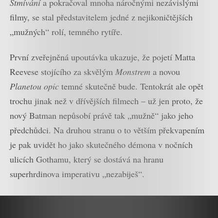
Stmívání
a pokračoval mnoha náročnými nezávislými
filmy, se stal představitelem jedné z nejikoničtějších
„mužných“ rolí, temného rytíře.
První zveřejněná upoutávka ukazuje, že pojetí Matta
Reevese stojícího za skvělým
Monstrem
a novou
Planetou opic
temné skutečně bude. Tentokrát ale opět
trochu jinak než v dřívějších filmech – už jen proto, že
nový Batman nepůsobí právě tak „mužně“ jako jeho
předchůdci. Na druhou stranu o to větším překvapením
je pak uvidět ho jako skutečného démona v nočních
ulicích Gothamu, který se dostává na hranu
superhrdinova imperativu „nezabiješ“.