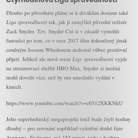
Dlouho po původním plánu se k divákům dostane také
Liga spravedlnosti
tak, jak ji zamýšlel původní režisér
Zack Snyder. Tzv. Snyder Cut si v zásadě vymohli
fanoušci po tom, co v roce 2017 film dokončený jinak
ceněným Jossem Whedonem nedostal vůbec pozitivní
přijetí. Jelikož ale nová verze
Ligy spravedlnosti
vyjde
na streamovací službě HBO Max, Snyder si možná
mohl dovolit více, než by mu umožnilo vydání v
kinech.
https://www.youtube.com/watch?v=z6512XKKNkU
Jeho superhrdinský megaprojekt totiž bude čtyři hodiny
dlouhý – pro srovnání například vyústění druhé fáze
Avengers, Endgame, má 182 minut, tedy o hodinu