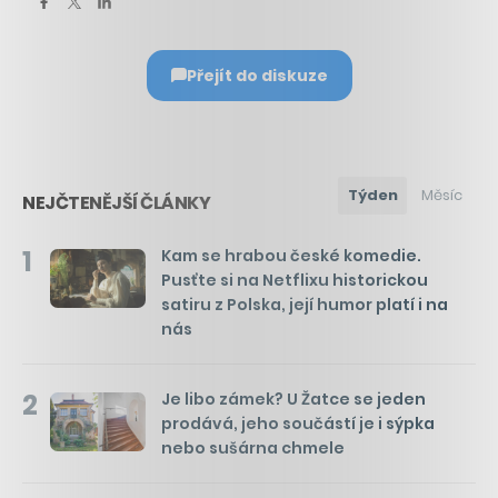
Přejít do diskuze
Týden
Měsíc
NEJČTENĚJŠÍ ČLÁNKY
1
Kam se hrabou české komedie.
Pusťte si na Netflixu historickou
satiru z Polska, její humor platí i na
nás
2
Je libo zámek? U Žatce se jeden
prodává, jeho součástí je i sýpka
nebo sušárna chmele