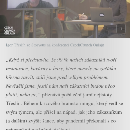
Igor Třeslín ze Storyous na konferenci CzechCrunch Onlajn
„Když si představíte, že 90 % našich zákazníků tvoří
restaurace, kavárny a bary, které musely na začátku
března zavřít, stáli jsme před velkým problémem.
Nevěděli jsme, jestli nám naši zákazníci budou něco
platit, nebo ne,“
přiznává počáteční jarní nejistoty
Třeslín. Během krizového brainstormingu, který vedl se
svým týmem, ale přišel na nápad, jak jeho zákazníkům
(a dalším) zvýšit šance, aby pandemii překonali s co
nejmenšími možnými ztrátami.