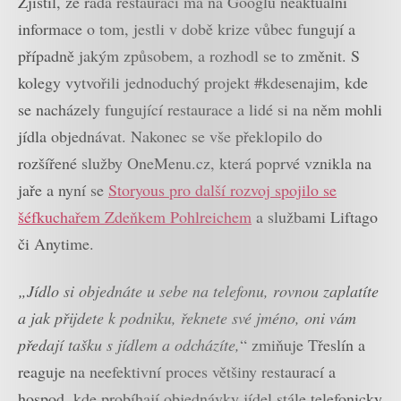
Zjistil, že řada restaurací má na Googlu neaktuální
informace o tom, jestli v době krize vůbec fungují a
případně jakým způsobem, a rozhodl se to změnit. S
kolegy vytvořili jednoduchý projekt #kdesenajim, kde
se nacházely fungující restaurace a lidé si na něm mohli
jídla objednávat. Nakonec se vše překlopilo do
rozšířené služby OneMenu.cz, která poprvé vznikla na
jaře a nyní se
Storyous pro další rozvoj spojilo se
šéfkuchařem Zdeňkem Pohlreichem
a službami Liftago
či Anytime.
„Jídlo si objednáte u sebe na telefonu, rovnou zaplatíte
a jak přijdete k podniku, řeknete své jméno, oni vám
předají tašku s jídlem a odcházíte,
“ zmiňuje Třeslín a
reaguje na neefektivní proces většiny restaurací a
hospod, kde probíhají objednávky jídel stále telefonicky