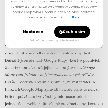
našimi obchodními partnery z oblasti sociálních médií,
reklamy a analytiky. Za tyto webové stránky a soubory
cookies odpovídá CzechCrunch s.r.o. Více informací
naleznete na následujícím
odkazu
.
Nastavení
Souhlasím
Storyous nyní v rámci OneMenu.cz nabízí restauracím i
Pokračovat s nezbytnými cookies
vlastní widgety pro umístění na web či sociální sítě, aby
si mohl zákazník odkudkoliv jednoduše objednat.
Důležité jsou ale také Google Mapy, které o podnicích
často řeknou více než jejich samotný web.
„Google
Mapy jsou jedním z nejvíce podceňovaných tržišť v
Česku,“
dodává Třeslín a zmiňuje, že restauratéři o
funkcích Google Map zpravidla ví, ale příliš to neřeší.
Přitom právě tam lze všechny informace velmi
jednoduše a rychle najít, včetně otevírací doby, kontaktu