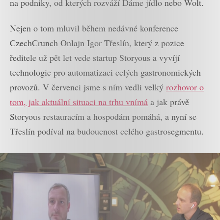
na podniky, od kterých rozváží Dáme jídlo nebo Wolt.
Nejen o tom mluvil během nedávné konference
CzechCrunch Onlajn Igor Třeslín, který z pozice
ředitele už pět let vede startup Storyous a vyvíjí
technologie pro automatizaci celých gastronomických
provozů. V červenci jsme s ním vedli velký
rozhovor o
tom, jak aktuální situaci na trhu vnímá
a jak právě
Storyous restauracím a hospodám pomáhá, a nyní se
Třeslín podíval na budoucnost celého gastrosegmentu.