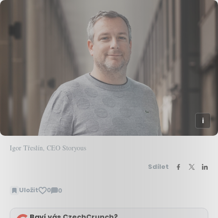
Igor Třeslín, CEO Storyous
Sdílet
Uložit
0
0
Zobrazit
komentáře
Baví vás CzechCrunch?