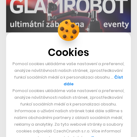
Související témata:
Cookies
Node5
Credo Ventures
Pomocí cookies ukládáme vaše nastavení a preferencí,
analýze návštěvnosti našich stránek, zprostředkování
Sdílet článek
funkcí sociálních médií a k personalizaci obsahu …
Číst
dále
Pomocí cookies ukládáme vaše nastavení a preferencí,
analýze návštěvnosti našich stránek, zprostředkování
funkcí sociálních médií a k personalizaci obsahu.
Přejít do diskuze
Informace o užívání našich stránek také dále sdílíme s
našimi obchodními partnery z oblasti sociálních médií,
reklamy a analytiky. Za tyto webové stránky a soubory
cookies odpovídá CzechCrunch s.r.o. Více informací