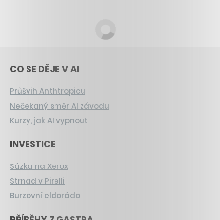
CO SE DĚJE V AI
Průšvih Anthtropicu
Nečekaný směr AI závodu
Kurzy, jak AI vypnout
INVESTICE
Sázka na Xerox
Strnad v Pirelli
Burzovní eldorádo
PŘÍBĚHY Z GASTRA