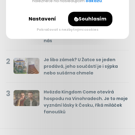
naleznete na následujícím
odkazu
.
Týden
Měsíc
NEJČTENĚJŠÍ ČLÁNKY
Nastavení
Souhlasím
1
Kam se hrabou české komedie.
Pusťte si na Netflixu historickou
Pokračovat s nezbytnými cookies
satiru z Polska, její humor platí i na
nás
2
Je libo zámek? U Žatce se jeden
prodává, jeho součástí je i sýpka
nebo sušárna chmele
3
Hvězda Kingdom Come otevírá
hospodu na Vinohradech. Je to moje
vyznání lásky k Česku, říká miláček
fanoušků