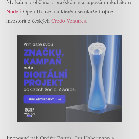
31. ledna proběhne v pražském startupovém inkubátoru
Node5
Open House, na kterém se ukáže trojice
investorů z českých
Credo Ventures
.
Jmenovitě pak Ondřej Bartoš, Jan Habermann a