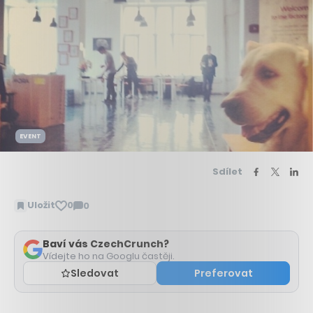
EVENT
Sdílet
Uložit
0
0
Zobrazit
komentáře
Baví vás CzechCrunch?
Vídejte ho na Googlu častěji.
Sledovat
Preferovat