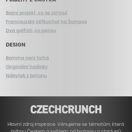
Boční projekt, co se zvrtnul
Francouzský šéfkuchař na Šumavě
Dva golfisti, co pečou
DESIGN
Bomma není tichá
Originální hodinky
Nábytek z betonu
Hlavní zdroj inspirace. Věnujeme se tématům, která
hýbou Českem a světem, od byznysu a startupů