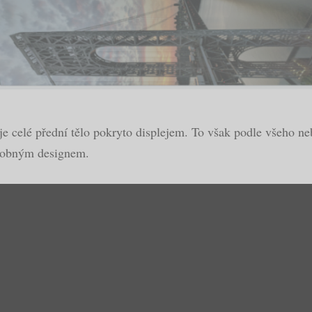
e celé přední tělo pokryto displejem. To však podle všeho ne
odobným designem.