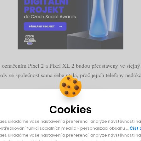
d označením Pixel 2 a Pixel XL 2 budou představeny ve stejný
y se společnost sama sebe ptala, proč jejich telefony nedokáž
Cookies
pii MacBooků Pro
ies ukládáme vaše nastavení a preferencí, analýze návštěvnosti naš
středkování funkcí sociálních médií a k personalizaci obsahu …
Číst 
ies ukládáme vaše nastavení a preferencí, analýze návštěvnosti naš