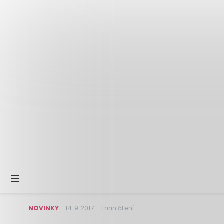
NOVINKY
–
14. 9. 2017
–
1 min čtení