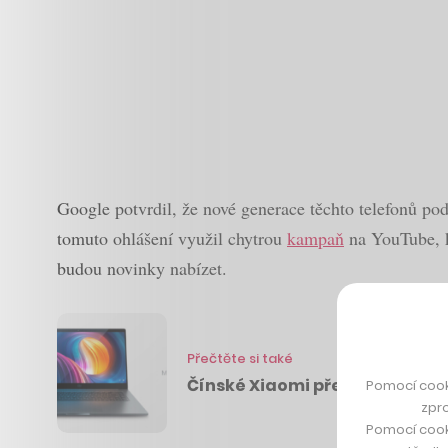
Google potvrdil, že nové generace těchto telefonů po
tomuto ohlášení využil chytrou
kampaň
na YouTube, kd
budou novinky nabízet.
Přečtěte si také
Čínské Xiaomi představilo ko
Pomocí cook
zpro
Pomocí cook