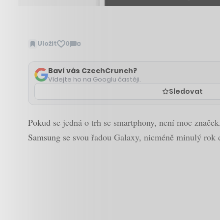
Uložit
0
0
Zobrazit
komentáře
Baví vás CzechCrunch?
Vídejte ho na Googlu častěji.
Sledovat
Pokud se jedná o trh se smartphony, není moc znače
Samsung se svou řadou Galaxy, nicméně minulý rok do 