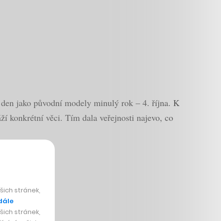
 den jako původní modely minulý rok – 4. října. K
í konkrétní věci. Tím dala veřejnosti najevo, co
ich stránek,
dále
ich stránek,