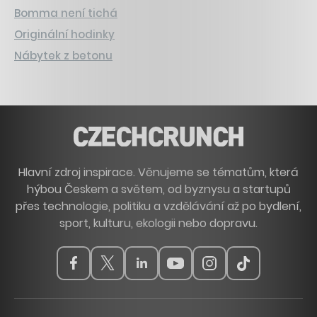
Bomma není tichá
Originální hodinky
Nábytek z betonu
Hlavní zdroj inspirace. Věnujeme se tématům, která
hýbou Českem a světem, od byznysu a startupů
přes technologie, politiku a vzdělávání až po bydlení,
sport, kulturu, ekologii nebo dopravu.