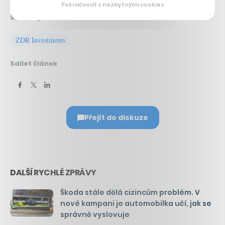
Pokračovat s nezbytnými cookies
Související témata:
ZDR Investments
Sdílet článek
Přejít do diskuze
DALŠÍ RYCHLÉ ZPRÁVY
Škoda stále dělá cizincům problém. V
nové kampani je automobilka učí, jak se
správně vyslovuje