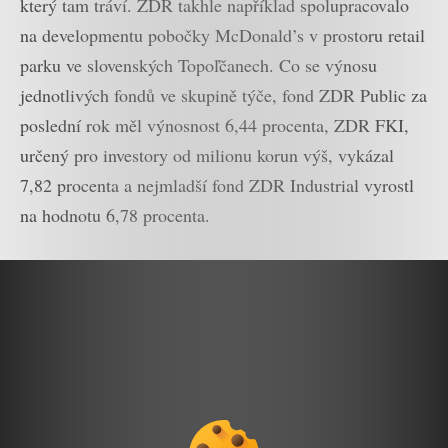
který tam tráví. ZDR takhle například spolupracovalo
na developmentu pobočky McDonald’s v prostoru retail
parku ve slovenských Topoľčanech. Co se výnosu
jednotlivých fondů ve skupině týče, fond ZDR Public za
poslední rok měl výnosnost 6,44 procenta, ZDR FKI,
určený pro investory od milionu korun výš, vykázal
7,82 procenta a nejmladší fond ZDR Industrial vyrostl
na hodnotu 6,78 procenta.