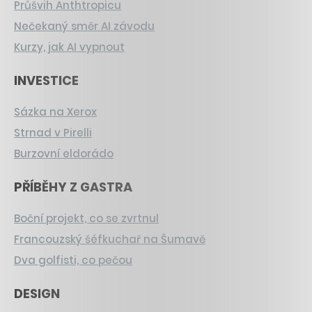
Průšvih Anthtropicu
Nečekaný směr AI závodu
Kurzy, jak AI vypnout
INVESTICE
Sázka na Xerox
Strnad v Pirelli
Burzovní eldorádo
PŘÍBĚHY Z GASTRA
Boční projekt, co se zvrtnul
Francouzský šéfkuchař na Šumavě
Dva golfisti, co pečou
DESIGN