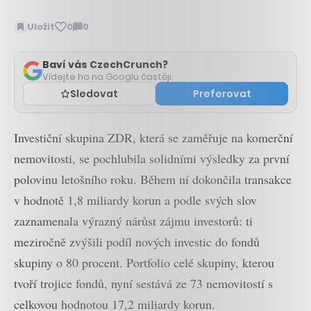
Uložit
0
0
Zobrazit
komentáře
Baví vás CzechCrunch?
Vídejte ho na Googlu častěji.
Sledovat
Preferovat
Investiční skupina ZDR, která se zaměřuje na komerční
nemovitosti, se pochlubila solidními výsledky za první
polovinu letošního roku. Během ní dokončila transakce
v hodnotě 1,8 miliardy korun a podle svých slov
zaznamenala výrazný nárůst zájmu investorů: ti
meziročně zvýšili podíl nových investic do fondů
skupiny o 80 procent. Portfolio celé skupiny, kterou
tvoří trojice fondů, nyní sestává ze 73 nemovitostí s
celkovou hodnotou 17,2 miliardy korun.