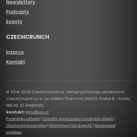
Newslettery
Podcasty
Eventy
CZECHCRUNCH
Inzerce
Kontakt
© 2014-2026 CzechCrunch.cz. Server provozuje společnost
CzechCrunch s.r.o. se sídlem Thámova 289/13, Praha 8 – Karlín,
186 00. IČ 01465562.
kontakt:
info@cc.cz
Podmínky užívání
|
Zásady zpracování osobních údajů
|
Obchodní podmínky
|
Návštěvní řád eventů
|
Nastavení
cookies