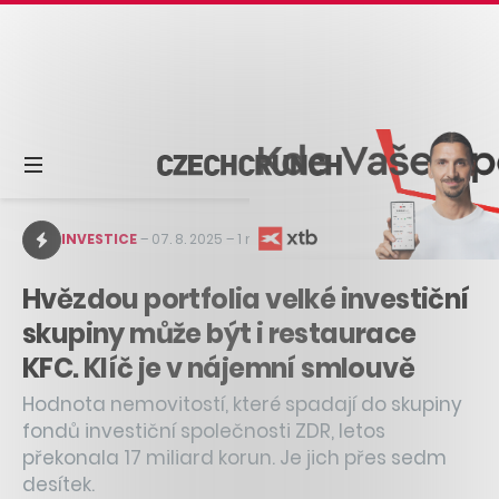
INVESTICE
–
07. 8. 2025
–
1 min čtení
Hvězdou portfolia velké investiční
skupiny může být i restaurace
KFC. Klíč je v nájemní smlouvě
Hodnota nemovitostí, které spadají do skupiny
fondů investiční společnosti ZDR, letos
překonala 17 miliard korun. Je jich přes sedm
desítek.