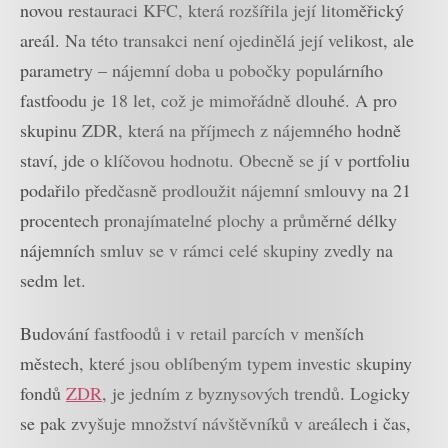
novou restauraci KFC, která rozšířila její litoměřický
areál. Na této transakci není ojedinělá její velikost, ale
parametry – nájemní doba u pobočky populárního
fastfoodu je 18 let, což je mimořádně dlouhé. A pro
skupinu ZDR, která na příjmech z nájemného hodně
staví, jde o klíčovou hodnotu. Obecně se jí v portfoliu
podařilo předčasně prodloužit nájemní smlouvy na 21
procentech pronajímatelné plochy a průměrné délky
nájemních smluv se v rámci celé skupiny zvedly na
sedm let.
Budování fastfoodů i v retail parcích v menších
městech, které jsou oblíbeným typem investic skupiny
fondů
ZDR
, je jedním z byznysových trendů. Logicky
se pak zvyšuje množství návštěvníků v areálech i čas,