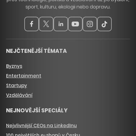
sport, kulturu, ekologii nebo dopravu.
NEJČTENĚJŠÍ TÉMATA
Byznys
Entertainment
Startupy
Vzdělávání
NEJNOVĚJŠÍ SPECIÁLY
Nejvlivnější CEOs na LinkedInu
100 největších e-shopů v Česku