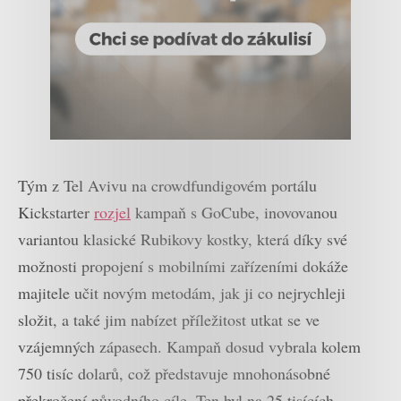
Tým z Tel Avivu na crowdfundigovém portálu
Kickstarter
rozjel
kampaň s GoCube, inovovanou
variantou klasické Rubikovy kostky, která díky své
možnosti propojení s mobilními zařízeními dokáže
majitele učit novým metodám, jak ji co nejrychleji
složit, a také jim nabízet příležitost utkat se ve
vzájemných zápasech. Kampaň dosud vybrala kolem
750 tisíc dolarů, což představuje mnohonásobné
překročení původního cíle. Ten byl na 25 tisících