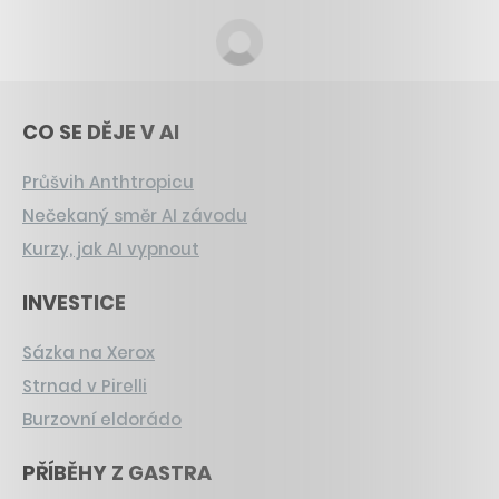
CO SE DĚJE V AI
Průšvih Anthtropicu
Nečekaný směr AI závodu
Kurzy, jak AI vypnout
INVESTICE
Sázka na Xerox
Strnad v Pirelli
Burzovní eldorádo
PŘÍBĚHY Z GASTRA