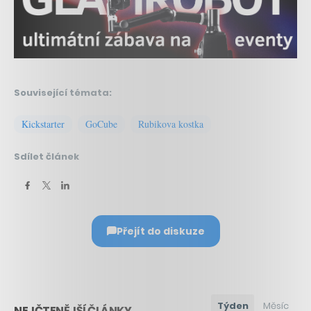
Související témata:
Kickstarter
GoCube
Rubikova kostka
Sdílet článek
Přejít do diskuze
Týden
Měsíc
NEJČTENĚJŠÍ ČLÁNKY