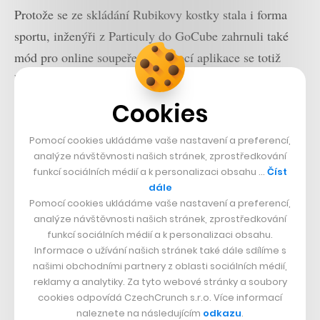
Protože se ze skládání Rubikovy kostky stala i forma
sportu, inženýři z Particuly do GoCube zahrnuli také
mód pro online soupeření. Pomocí aplikace se totiž
hráči mohou spojit a utkávat se proti sobě s motivací
posunu v globálních žebříčcích na lepší pozice.
Cookies
Pomocí cookies ukládáme vaše nastavení a preferencí,
analýze návštěvnosti našich stránek, zprostředkování
funkcí sociálních médií a k personalizaci obsahu …
Číst
dále
Pomocí cookies ukládáme vaše nastavení a preferencí,
analýze návštěvnosti našich stránek, zprostředkování
funkcí sociálních médií a k personalizaci obsahu.
Informace o užívání našich stránek také dále sdílíme s
našimi obchodními partnery z oblasti sociálních médií,
reklamy a analytiky. Za tyto webové stránky a soubory
cookies odpovídá CzechCrunch s.r.o. Více informací
naleznete na následujícím
odkazu
.