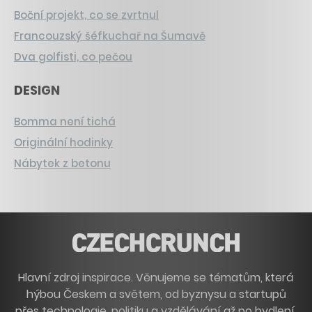
Boční projekt, co se zvrtnul
Francouzský šéfkuchař na Šumavě
Dva golfisti, co pečou
DESIGN
Bomma není tichá
Originální hodinky
Nábytek z betonu
Hlavní zdroj inspirace. Věnujeme se tématům, která
hýbou Českem a světem, od byznysu a startupů
přes technologie, politiku a vzdělávání až po bydlení,