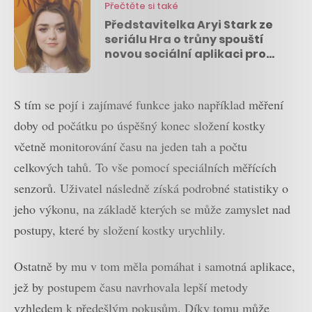
Přečtěte si také
Představitelka Aryi Stark ze
seriálu Hra o trůny spouští
novou sociální aplikaci pro
kreativce
S tím se pojí i zajímavé funkce jako například měření
doby od počátku po úspěšný konec složení kostky
včetně monitorování času na jeden tah a počtu
celkových tahů. To vše pomocí speciálních měřících
senzorů. Uživatel následně získá podrobné statistiky o
jeho výkonu, na základě kterých se může zamyslet nad
postupy, které by složení kostky urychlily.
Ostatně by mu v tom měla pomáhat i samotná aplikace,
jež by postupem času navrhovala lepší metody
vzhledem k předešlým pokusům. Díky tomu může