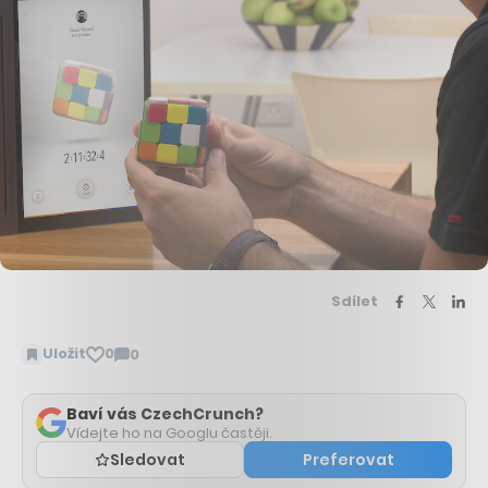
Sdílet
Uložit
0
0
Zobrazit
komentáře
Baví vás CzechCrunch?
Vídejte ho na Googlu častěji.
Sledovat
Preferovat