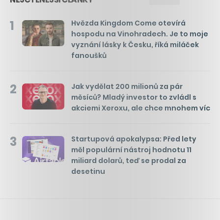
1
Hvězda Kingdom Come otevírá
hospodu na Vinohradech. Je to moje
vyznání lásky k Česku, říká miláček
fanoušků
2
Jak vydělat 200 milionů za pár
měsíců? Mladý investor to zvládl s
akciemi Xeroxu, ale chce mnohem víc
3
Startupová apokalypsa: Před lety
měl populární nástroj hodnotu 11
miliard dolarů, teď se prodal za
desetinu