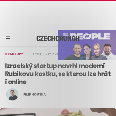
STARTUPY
–
05. 8. 2018
–
2 min čtení
Izraelský startup navrhl moderní
Rubikovu kostku, se kterou lze hrát
i online
FILIP HOUSKA