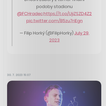
podoby stadionu
@FCHradec
:
https://t.co/UjiZSZD4Z2
pic.twitter.com/B5zu7riEgn
— Filip Horký (@FilipHorky)
July 29,
2023
30. 7. 2023 15:07