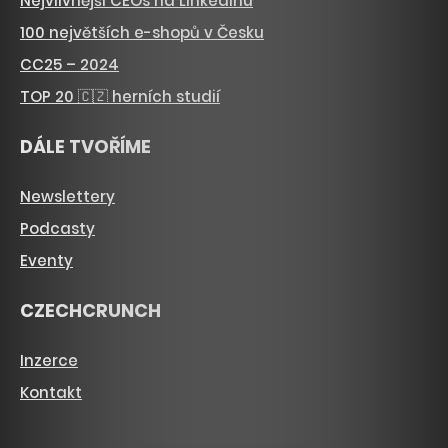
Nejvlivnější CEOs na LinkedInu
100 největších e-shopů v Česku
CC25 – 2024
TOP 20 🇨🇿 herních studií
DÁLE TVOŘÍME
Newslettery
Podcasty
Eventy
CZECHCRUNCH
Inzerce
Kontakt