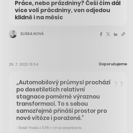
Práce, nebo prázdniny? Češi čím dál
více volí prácdniny, ven odjedou
klidně i na měsíc
ELIŠKA NOVÁ
Doporučujeme
29. 7. 2023 15:54
„Automobilový průmysl prochází
po desetiletích relativní
stagnace poměrně výraznou
transformací. To s sebou
samozřejmě přináší prostor pro
nové vítěze i poražené.“
- Tomáš Vranka z XTB o vývoji autoprůmyslu