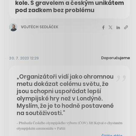
kole. S gravelem a českým unikátem
pod zadkem bez problému
VOJTĚCH SEDLÁČEK
Doporučujeme
30. 7. 2023 12:29
„Organizátoři vidí jako ohromnou
metu dokázat celému světu, že
jsou schopni uspořádat lepší
olympijské hry než v Londýně.
Myslím, že je to hodně postavené
na soutěživosti.“
- Předseda Českého olympijského výboru (ČOV) Jiří Kejval o chystaném
olympijském ceremoniálu v Paříži
Čtěte dále