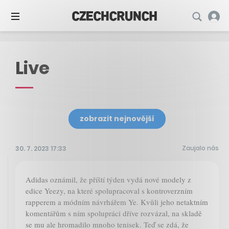
Live
zobrazit nejnovější
Zaujalo nás
30. 7. 2023 17:33
Adidas oznámil, že příští týden vydá nové modely z
edice Yeezy, na které spolupracoval s kontroverzním
rapperem a módním návrhářem Ye. Kvůli jeho netaktním
komentářům s ním spolupráci dříve rozvázal, na skladě
se mu ale hromadilo mnoho tenisek. Teď se zdá, že