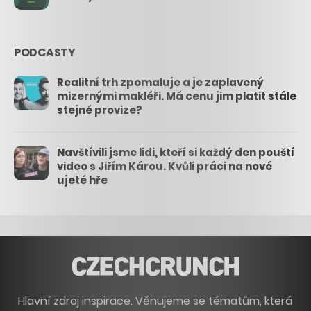
PODCASTY
Realitní trh zpomaluje a je zaplavený
mizernými makléři. Má cenu jim platit stále
stejné provize?
Navštívili jsme lidi, kteří si každý den pouští
video s Jiřím Károu. Kvůli práci na nové
ujeté hře
Hlavní zdroj inspirace. Věnujeme se tématům, která