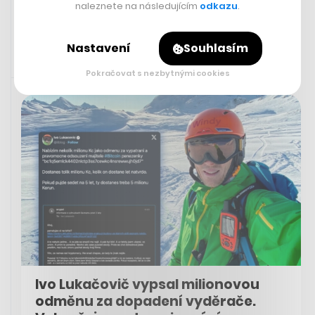
naleznete na následujícím
odkazu
.
Nastavení
Souhlasím
Pokračovat s nezbytnými cookies
30. 7. 2023 06:19
Ivo Lukačovič vypsal milionovou
odměnu za dopadení vyděrače.