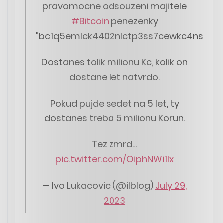
pravomocne odsouzeni majitele
#Bitcoin
penezenky
"bc1q5emlck4402nlctp3ss7cewkc4nsreww
Dostanes tolik milionu Kc, kolik on
dostane let natvrdo.
Pokud pujde sedet na 5 let, ty
dostanes treba 5 milionu Korun.
Tez zmrd…
pic.twitter.com/OiphNWi1Ix
— Ivo Lukacovic (@ilblog)
July 29,
2023