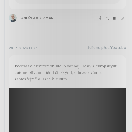
ONDŘEJ HOLZMAN
Sdíleno přes Youtube
29. 7. 2023 17:28
Podcast o elektromobilitě, o souboji Tesly s evropskými
automobilkami i těmi čínskými, o investování a
samozřejmě o lásce k autům.