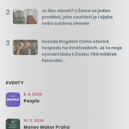
2
Je libo zámek? U Žatce se jeden
prodává, jeho součástí je i sýpka
nebo sušárna chmele
3
Hvězda Kingdom Come otevírá
hospodu na Vinohradech. Je to moje
vyznání lásky k Česku, říká miláček
fanoušků
EVENTY
8. 9. 2026
People
10. 11. 2026
Money Maker Praha