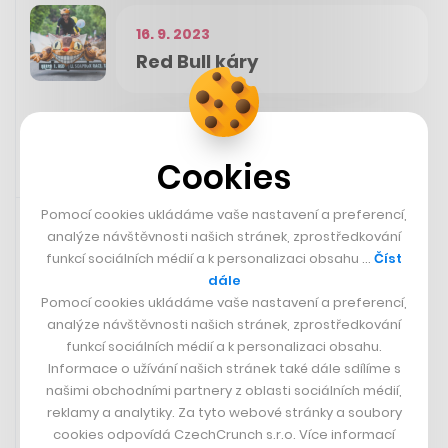
16. 9. 2023
Red Bull káry
Cookies
Doporučujeme
30. 7. 2023 06:59
Pomocí cookies ukládáme vaše nastavení a preferencí,
analýze návštěvnosti našich stránek, zprostředkování
„Jdeme na cígo a na pivko, kde
funkcí sociálních médií a k personalizaci obsahu …
Číst
poměry ve firmě rozebereme. Ale
dále
v práci nikdo na plnou hubu
Pomocí cookies ukládáme vaše nastavení a preferencí,
analýze návštěvnosti našich stránek, zprostředkování
neřekne, že je něco špatně. Prostě
funkcí sociálních médií a k personalizaci obsahu.
tu chybí odvaha se nebát říct
Informace o užívání našich stránek také dále sdílíme s
svůj názor.“
našimi obchodními partnery z oblasti sociálních médií,
- Miloš Endrle, zakladatel herního studia Geewa
reklamy a analytiky. Za tyto webové stránky a soubory
cookies odpovídá CzechCrunch s.r.o. Více informací
Čtěte dále