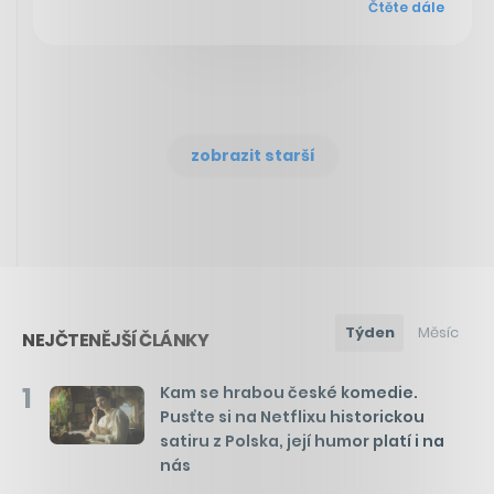
Čtěte dále
zobrazit starší
Týden
Měsíc
NEJČTENĚJŠÍ ČLÁNKY
1
Kam se hrabou české komedie.
Pusťte si na Netflixu historickou
satiru z Polska, její humor platí i na
nás