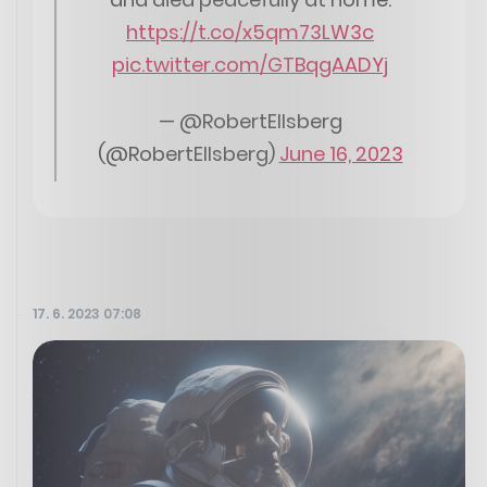
https://t.co/x5qm73LW3c
pic.twitter.com/GTBqgAADYj
— @RobertEllsberg
(@RobertEllsberg)
June 16, 2023
17. 6. 2023 07:08