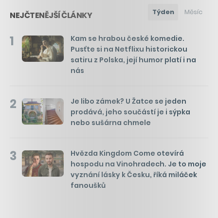
Týden
Měsíc
NEJČTENĚJŠÍ ČLÁNKY
1
Kam se hrabou české komedie.
Pusťte si na Netflixu historickou
satiru z Polska, její humor platí i na
nás
2
Je libo zámek? U Žatce se jeden
prodává, jeho součástí je i sýpka
nebo sušárna chmele
3
Hvězda Kingdom Come otevírá
hospodu na Vinohradech. Je to moje
vyznání lásky k Česku, říká miláček
fanoušků