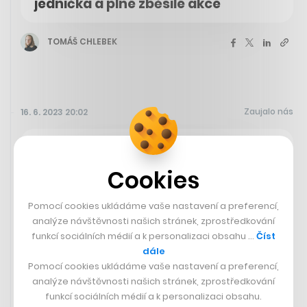
jednička a plné zběsilé akce
TOMÁŠ CHLEBEK
Zaujalo nás
16. 6. 2023 20:02
Před 60 lety odstartovala do vesmíru na palubě Vostoku
6 Valentina Těreškovová. Podívejte se v galerii
Seznam
Cookies
Zpráv
, jak to tehdy vypadalo.
Pomocí cookies ukládáme vaše nastavení a preferencí,
analýze návštěvnosti našich stránek, zprostředkování
Seznam Zprávy
funkcí sociálních médií a k personalizaci obsahu …
Číst
Takové to bylo, když do vesmíru
dále
letěla první žena. Valentina
Pomocí cookies ukládáme vaše nastavení a preferencí,
Těreškovová
analýze návštěvnosti našich stránek, zprostředkování
funkcí sociálních médií a k personalizaci obsahu.