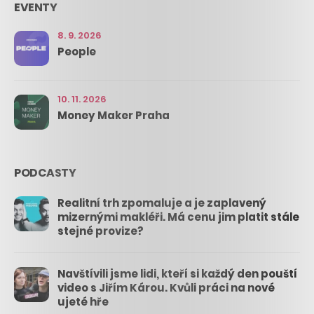
EVENTY
8. 9. 2026
People
10. 11. 2026
Money Maker Praha
PODCASTY
Realitní trh zpomaluje a je zaplavený
mizernými makléři. Má cenu jim platit stále
stejné provize?
Navštívili jsme lidi, kteří si každý den pouští
video s Jiřím Károu. Kvůli práci na nové
ujeté hře