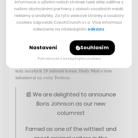
Informace o užívání našich stránek také dále sdílíme s
našimi obchodními partnery z oblasti sociálních médií,
reklamy a analytiky. Za tyto webové stránky a soubory
cookies odpovídá CzechCrunch s.r.o. Více informací
Sdíleno přes aplikaci Twitter
16. 6. 2023 19:56
naleznete na následujícím
odkazu
.
Bývalý britský premiér Boris Johnson se vrací na dráhu
Nastavení
Souhlasím
novináře. Každou sobotu bude publikovat sloupek v
bulvárním deníku Daily Mail. Podle stanice
ITV News
Pokračovat s nezbytnými cookies
měl podepsat smlouvu v hodnotě jednoho milionu liber,
tedy necelých 28 milionů korun. Daily Mail o tom
informoval na svém Twitteru.
📰 We are delighted to announce
Boris Johnson as our new
columnist
Famed as one of the wittiest and