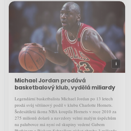
Michael Jordan prodává
basketbalový klub, vydělá miliardy
Legendární basketbalista Michael Jordan po 13 letech
prodá svůj většinový podíl v klubu Charlotte Hornets.
Šedesátiletá ikona NBA koupila Hornets v roce 2010 za
275 milionů dolarů a navzdory velmi malým úspěchům
na palubovce má nyní od skupiny vedené Gabem
Plotkinem a Rickem Schnallem získat zhruba 3 miliardy