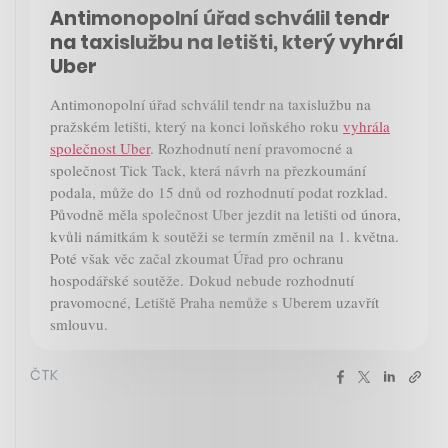
Antimonopolní úřad schválil tendr
na taxislužbu na letišti, který vyhrál
Uber
Antimonopolní úřad schválil tendr na taxislužbu na
pražském letišti, který na konci loňského roku
vyhrála
společnost Uber
. Rozhodnutí není pravomocné a
společnost Tick Tack, která návrh na přezkoumání
podala, může do 15 dnů od rozhodnutí podat rozklad.
Původně měla společnost Uber jezdit na letišti od února,
kvůli námitkám k soutěži se termín změnil na 1. května.
Poté však věc začal zkoumat Úřad pro ochranu
hospodářské soutěže. Dokud nebude rozhodnutí
pravomocné, Letiště Praha nemůže s Uberem uzavřít
smlouvu.
ČTK