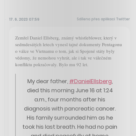
Sdíleno přes aplikaci Twitter
17. 6. 2023 07:59
Zemřel Daniel Ellsberg, známý whistleblower, který v
sedmdesátých letech vynesl tajné dokumenty Pentagonu
o válce ve Vietnamu o tom, jak si Spojené státy byly
vědomy, že nemohou vyhrát, ale i tak ve válečném
konfliktu pokračovaly. Bylo mu 92 let.
My dear father,
#DanielEllsberg
,
died this morning June 16 at 1:24
a.m., four months after his
diagnosis with pancreatic cancer.
His family surrounded him as he
took his last breath. He had no pain
and died peacefully at home.