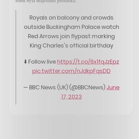
tomu byla majestátní přehlídka.
Royals on balcony and crowds
outside Buckingham Palace watch
Red Arrows join flypast marking
King Charles's official birthday
⬇️ Follow live
https://t.co/6x1fqJzEpz
pic.twitter.com/nJdkpFqsDD
— BBC News (UK) (@BBCNews)
June
17, 2023