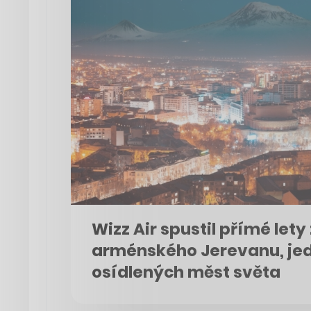
Wizz Air spustil přímé lety
arménského Jerevanu, jed
osídlených měst světa