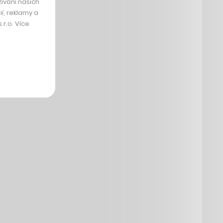
ívání našich
í, reklamy a
r.o. Více