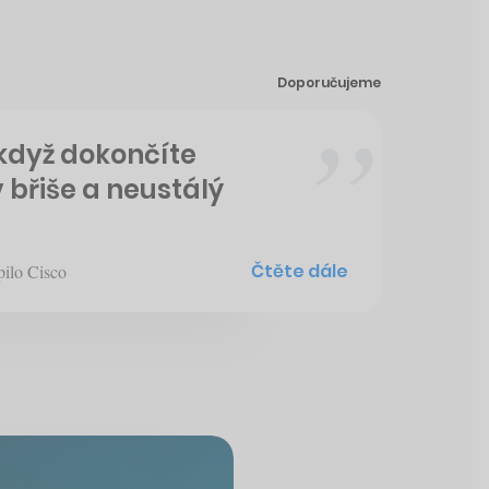
Doporučujeme
 když dokončíte
v břiše a neustálý
Čtěte dále
pilo Cisco