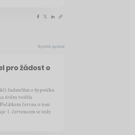
Rychlá zpráva
l pro žádost o
ůči žadatelům o hypotéku
ka úvěru tvořila
. Počátkem června o tom
je 1. červencem se tedy