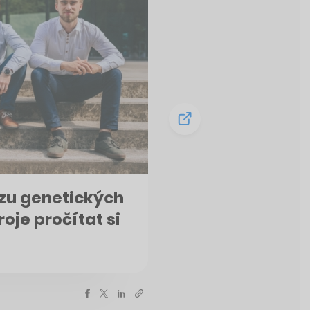
ózu genetických
oje pročítat si