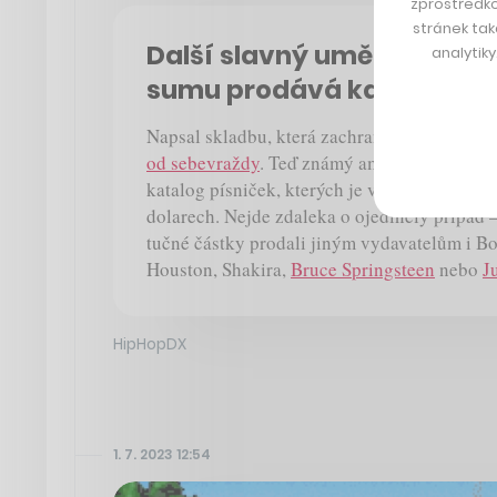
zprostředko
stránek tak
Další slavný umělec, který
analytik
sumu prodává katalog sv
Napsal skladbu, která zachraňovala životy, 
od sebevraždy
. Teď známý americký rapper 
katalog písniček, kterých je více než 180, z
dolarech. Nejde zdaleka o ojedinělý případ 
tučné částky prodali jiným vydavatelům i B
Houston, Shakira,
Bruce Springsteen
nebo
J
HipHopDX
1. 7. 2023 12:54