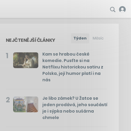
Týden
Měsíc
NEJČTENĚJŠÍ ČLÁNKY
1
Kam se hrabou české
komedie. Pusťte si na
Netflixu historickou satiru z
Polska, její humor platí i na
nás
2
Je libo zámek? U Žatce se
jeden prodává, jeho součástí
je i sýpka nebo sušárna
chmele