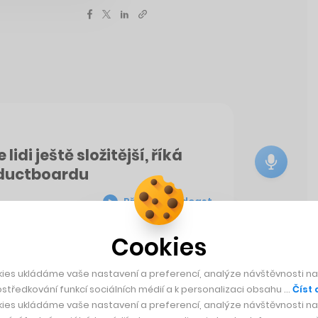
 lidi ještě složitější, říká
roductboardu
Přehrát podcast
Cookies
ies ukládáme vaše nastavení a preferencí, analýze návštěvnosti naš
středkování funkcí sociálních médií a k personalizaci obsahu …
Číst 
Rychlá zpráva
ies ukládáme vaše nastavení a preferencí, analýze návštěvnosti naš