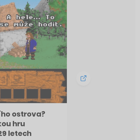
ího ostrova?
kou hru
29 letech