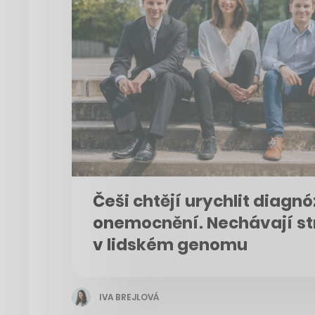
Češi chtějí urychlit diagn
onemocnění. Nechávají str
v lidském genomu
IVA BREJLOVÁ