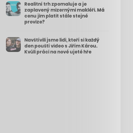
Realitní trh zpomaluje a je
zaplavený mizernými makléři. Má
cenu jim platit stále stejné
provize?
Navštívili jsme lidi, kteří si každý
den pouští video s Jiřím Károu.
Kvůli práci na nové ujeté hře