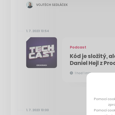
VOJTĚCH SEDLÁČEK
1. 7. 2023 13:54
Podcast
Kód je složitý, ale
Daniel Hejl z P
1 hod 1 min
Pomocí cook
zpro
Pomocí cook
1. 7. 2023 13:00