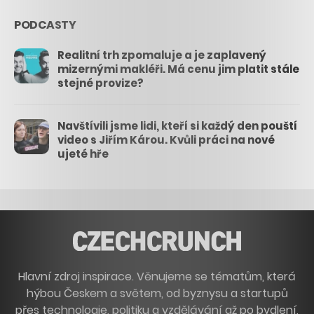
PODCASTY
Realitní trh zpomaluje a je zaplavený
mizernými makléři. Má cenu jim platit stále
stejné provize?
Navštívili jsme lidi, kteří si každý den pouští
video s Jiřím Károu. Kvůli práci na nové
ujeté hře
Hlavní zdroj inspirace. Věnujeme se tématům, která
hýbou Českem a světem, od byznysu a startupů
přes technologie, politiku a vzdělávání až po bydlení,