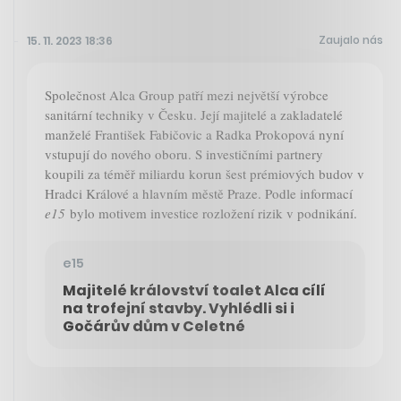
Zaujalo nás
15. 11. 2023 18:36
Společnost Alca Group patří mezi největší výrobce
sanitární techniky v Česku. Její majitelé a zakladatelé
manželé František Fabičovic a Radka Prokopová nyní
vstupují do nového oboru. S investičními partnery
koupili za téměř miliardu korun šest prémiových budov v
Hradci Králové a hlavním městě Praze. Podle informací
e15
bylo motivem investice rozložení rizik v podnikání.
e15
Majitelé království toalet Alca cílí
na trofejní stavby. Vyhlédli si i
Gočárův dům v Celetné