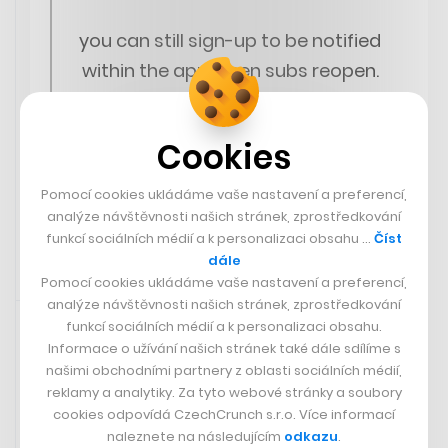
you can still sign-up to be notified
within the app when subs reopen.
— Sam Altman (@sama)
Cookies
November 15, 2023
Pomocí cookies ukládáme vaše nastavení a preferencí,
analýze návštěvnosti našich stránek, zprostředkování
funkcí sociálních médií a k personalizaci obsahu …
Číst
dále
Pomocí cookies ukládáme vaše nastavení a preferencí,
15. 11. 2023 14:37
analýze návštěvnosti našich stránek, zprostředkování
funkcí sociálních médií a k personalizaci obsahu.
Informace o užívání našich stránek také dále sdílíme s
našimi obchodními partnery z oblasti sociálních médií,
reklamy a analytiky. Za tyto webové stránky a soubory
cookies odpovídá CzechCrunch s.r.o. Více informací
naleznete na následujícím
odkazu
.