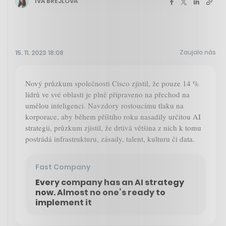
IVA BREJLOVÁ
Zaujalo nás
15. 11. 2023 18:08
Nový průzkum společnosti Cisco zjistil, že pouze 14 %
lídrů ve své oblasti je plně připraveno na přechod na
umělou inteligenci. Navzdory rostoucímu tlaku na
korporace, aby během příštího roku nasadily určitou AI
strategii, průzkum zjistil, že drtivá většina z nich k tomu
postrádá infrastrukturu, zásady, talent, kulturu či data.
Fast Company
Every company has an AI strategy
now. Almost no one’s ready to
implement it