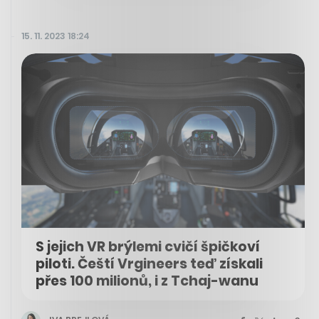
15. 11. 2023 18:24
S jejich VR brýlemi cvičí špičkoví
piloti. Čeští Vrgineers teď získali
přes 100 milionů, i z Tchaj-wanu