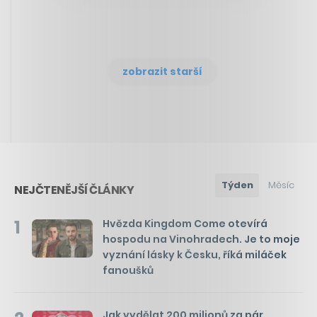
zobrazit starší
Týden
Měsíc
NEJČTENĚJŠÍ ČLÁNKY
1
Hvězda Kingdom Come otevírá
hospodu na Vinohradech. Je to moje
vyznání lásky k Česku, říká miláček
fanoušků
Jak vydělat 200 milionů za pár