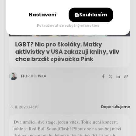
Nastavení
Souhlasím
Pokračovat s nezbytnými cookies
LGBT? Nic pro školáky. Matky
aktivistky v USA zakazují knihy, vliv
chce brzdit zpěvačka Pink
FILIP HOUSKA
Doporučujeme
15. 11. 2023 14:35
Dva umělci, dvě stage, jeden vítěz. Tohle není koncert,
tohle je Red Bull SoundClash! Připrav se na souboj mezi
dvěma výraznými hudebníky. Ve čtvrtek 30. listopadu