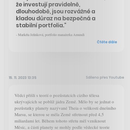
že investují pravidelně,
dlouhodobě, jsou rozvážné a
kladou důraz na bezpečná a
stabilní portfolia.“
- Markéta Jelínková, portfolio manažerka Amundi
Čtěte dále
Sdíleno přes Youtube
15. 11. 2023 13:35
Vědci přišli s teorií o pozůstatcích cizího tělesa
ukrývajících se poblíž jádra Země. Mělo by se jednat o
pozůstatky planety nazývané Theia o velikosti dnešního
Marsu, se kterou se měla Země střetnout před 4,5
miliardami let. Během tohoto střetu měl vzniknout
Měsíc, a části planety se mohly podle vědecké teorie