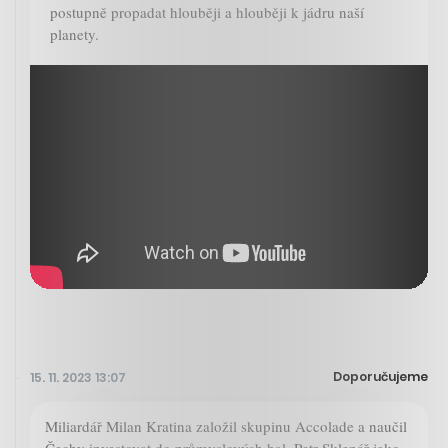
postupně propadat hlouběji a hlouběji k jádru naší
planety.
Doporučujeme
15. 11. 2023 13:07
Miliardář Milan Kratina založil skupinu Accolade a naučil