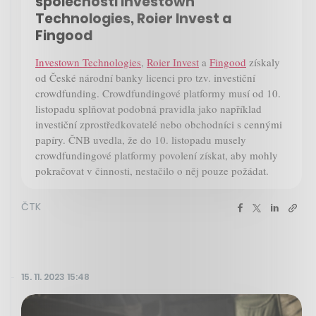
společnosti Investown
Technologies, Roier Invest a
Fingood
Investown Technologies
,
Roier Invest
a
Fingood
získaly
od České národní banky licenci pro tzv. investiční
crowdfunding. Crowdfundingové platformy musí od 10.
listopadu splňovat podobná pravidla jako například
investiční zprostředkovatelé nebo obchodníci s cennými
papíry. ČNB uvedla, že do 10. listopadu musely
crowdfundingové platformy povolení získat, aby mohly
pokračovat v činnosti, nestačilo o něj pouze požádat.
ČTK
15. 11. 2023 15:48