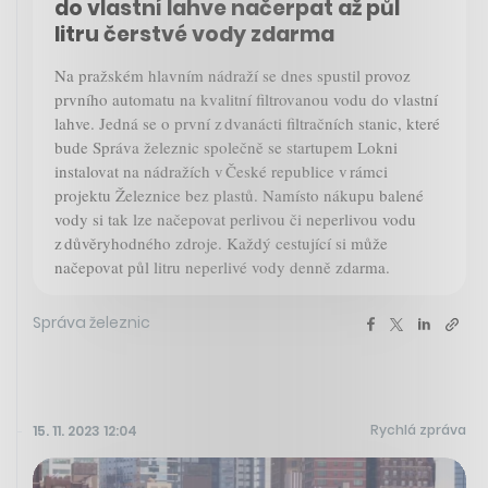
do vlastní lahve načerpat až půl
litru čerstvé vody zdarma
Na pražském hlavním nádraží se dnes spustil provoz
prvního automatu na kvalitní filtrovanou vodu do vlastní
lahve. Jedná se o první z dvanácti filtračních stanic, které
bude Správa železnic společně se startupem Lokni
instalovat na nádražích v České republice v rámci
projektu Železnice bez plastů. Namísto nákupu balené
vody si tak lze načepovat perlivou či neperlivou vodu
z důvěryhodného zdroje. Každý cestující si může
načepovat půl litru neperlivé vody denně zdarma.
Správa železnic
Rychlá zpráva
15. 11. 2023 12:04