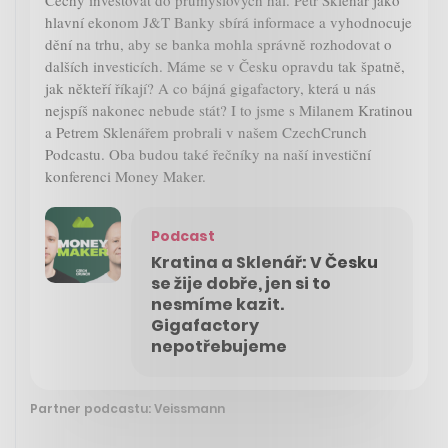
Čechy investovat do průmyslových hal. Petr Sklenář jako
hlavní ekonom J&T Banky sbírá informace a vyhodnocuje
dění na trhu, aby se banka mohla správně rozhodovat o
dalších investicích. Máme se v Česku opravdu tak špatně,
jak někteří říkají? A co bájná gigafactory, která u nás
nejspíš nakonec nebude stát? I to jsme s Milanem Kratinou
a Petrem Sklenářem probrali v našem CzechCrunch
Podcastu. Oba budou také řečníky na naší investiční
konferenci Money Maker.
Podcast
Kratina a Sklenář: V Česku
se žije dobře, jen si to
nesmíme kazit.
Gigafactory
nepotřebujeme
Partner podcastu: Veissmann