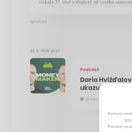
získala 37. titul a třináctý od vzniku samost
sport.cz
23. 5. 2023 20:27
Podcast
Daria Hvížďalov
ukazuje na neak
51 min
Pomocí cook
zpro
Pomocí cook