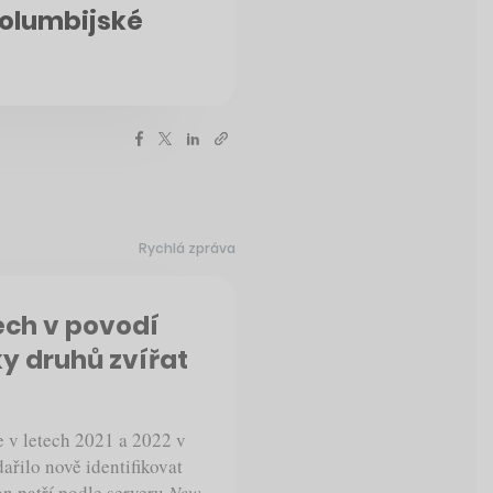
Kolumbijské
Rychlá zpráva
ech v povodí
ky druhů zvířat
 v letech 2021 a 2022 v
řilo nově identifikovat
on patří podle serveru
New