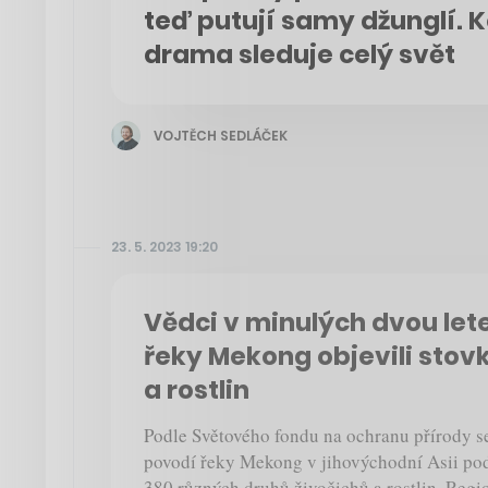
teď putují samy džunglí. 
drama sleduje celý svět
VOJTĚCH SEDLÁČEK
23. 5. 2023 19:20
Vědci v minulých dvou let
řeky Mekong objevili stov
a rostlin
Podle Světového fondu na ochranu přírody se
povodí řeky Mekong v jihovýchodní Asii poda
380 různých druhů živočichů a rostlin. Regi