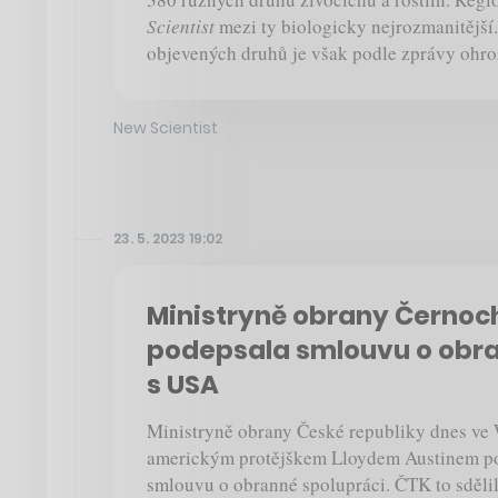
Scientist
mezi ty biologicky nejrozmanitější.
objevených druhů je však podle zprávy ohro
New Scientist
23. 5. 2023 19:02
Ministryně obrany Černo
podepsala smlouvu o obra
s USA
Ministryně obrany České republiky dnes ve
americkým protějškem Lloydem Austinem p
smlouvu o obranné spolupráci. ČTK to sdělil