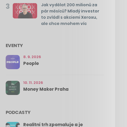
3
Jak vydělat 200 milionů za
pár měsíců? Mladý investor
to zvládl s akciemi Xeroxu,
ale chce mnohem víc
EVENTY
8. 9. 2026
People
10. 11. 2026
Money Maker Praha
PODCASTY
Realitní trh zpomaluje a je