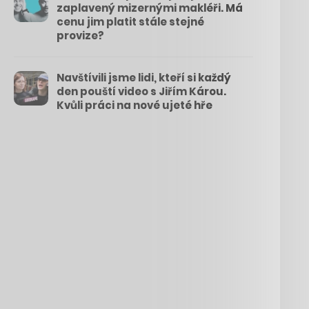
zaplavený mizernými makléři. Má
cenu jim platit stále stejné
provize?
Navštívili jsme lidi, kteří si každý
den pouští video s Jiřím Károu.
Kvůli práci na nové ujeté hře