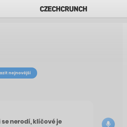
azit nejnovější
 se nerodí, klíčové je