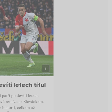
íti letech titul
 patří po devíti letech
ová remíza se Slováckem.
 historii, celkem už