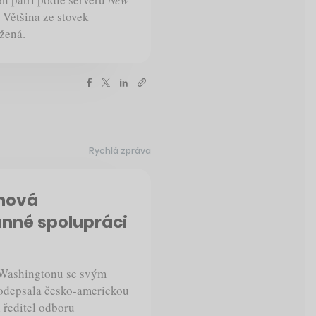
 Většina ze stovek
žená.
Rychlá zpráva
chová
nné spolupráci
 Washingtonu se svým
odepsala česko-americkou
 ředitel odboru