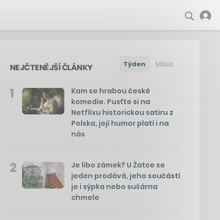
Týden
Měsíc
NEJČTENĚJŠÍ ČLÁNKY
1
Kam se hrabou české
komedie. Pusťte si na
Netflixu historickou satiru z
Polska, její humor platí i na
nás
2
Je libo zámek? U Žatce se
jeden prodává, jeho součástí
je i sýpka nebo sušárna
chmele