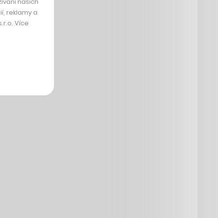
ívání našich
í, reklamy a
r.o. Více