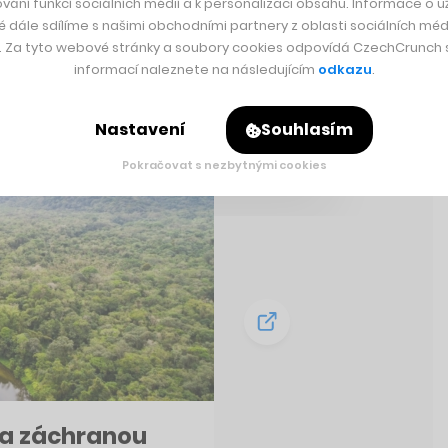
vání funkcí sociálních médií a k personalizaci obsahu. Informace o už
é dále sdílíme s našimi obchodními partnery z oblasti sociálních médi
y. Za tyto webové stránky a soubory cookies odpovídá CzechCrunch s.
informací naleznete na následujícím
odkazu
.
Nastavení
Souhlasím
Pokračovat s nezbytnými cookies
 za záchranou