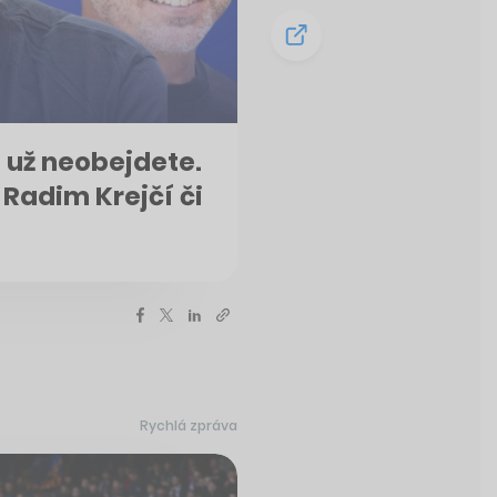
 už neobejdete.
 Radim Krejčí či
Rychlá zpráva