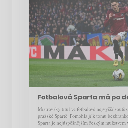
Fotbalová Sparta má po dev
Mistrovský titul ve fotbalové nejvyšší soutěži
pražské Spartě. Pomohla jí k tomu bezbrank
Sparta je nejúspěšnějším českým mužstvem v