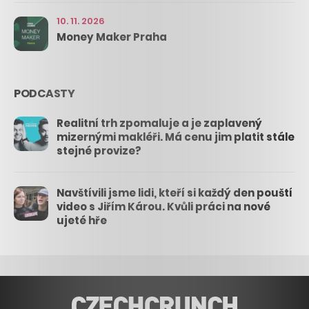
10. 11. 2026
Money Maker Praha
PODCASTY
Realitní trh zpomaluje a je zaplavený
mizernými makléři. Má cenu jim platit stále
stejné provize?
Navštívili jsme lidi, kteří si každý den pouští
video s Jiřím Károu. Kvůli práci na nové
ujeté hře