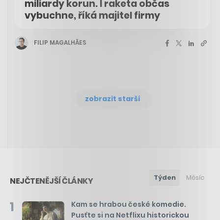
miliardy korun. I raketa občas
vybuchne, říká majitel firmy
FILIP MAGALHÃES
zobrazit starší
Týden
Měsíc
NEJČTENĚJŠÍ ČLÁNKY
1
Kam se hrabou české komedie.
Pusťte si na Netflixu historickou