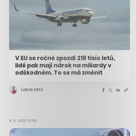
V EU se ročně zpozdí 218 tisíc letů,
lidé pak mají nárok na miliardy v
odškodném. To se má změnit
LUBOŠ KREČ
6. 8. 2025 12:06