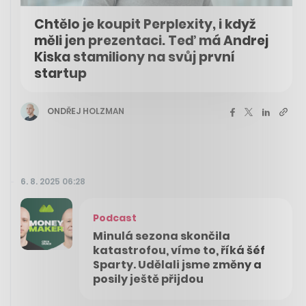
Chtělo je koupit Perplexity, i když
měli jen prezentaci. Teď má Andrej
Kiska stamiliony na svůj první
startup
ONDŘEJ HOLZMAN
6. 8. 2025 06:28
Podcast
Minulá sezona skončila
katastrofou, víme to, říká šéf
Sparty. Udělali jsme změny a
posily ještě přijdou