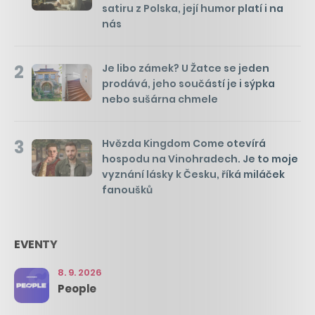
satiru z Polska, její humor platí i na
nás
2
Je libo zámek? U Žatce se jeden
prodává, jeho součástí je i sýpka
nebo sušárna chmele
3
Hvězda Kingdom Come otevírá
hospodu na Vinohradech. Je to moje
vyznání lásky k Česku, říká miláček
fanoušků
EVENTY
8. 9. 2026
People