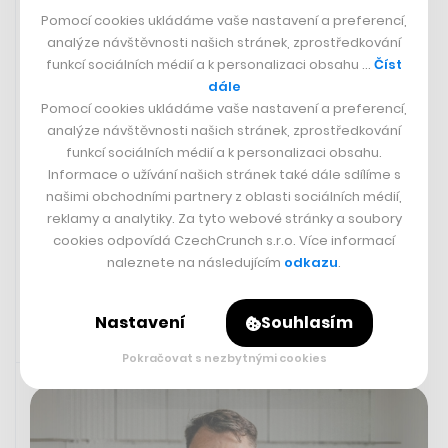
Pomocí cookies ukládáme vaše nastavení a preferencí,
analýze návštěvnosti našich stránek, zprostředkování
funkcí sociálních médií a k personalizaci obsahu …
Číst
dále
Pomocí cookies ukládáme vaše nastavení a preferencí,
analýze návštěvnosti našich stránek, zprostředkování
Recenze nového Vetřelce: Pořádně
funkcí sociálních médií a k personalizaci obsahu.
Informace o užívání našich stránek také dále sdílíme s
krvavý horor pro otrlého diváka.
našimi obchodními partnery z oblasti sociálních médií,
Alien na Zemi připomíná první díl
reklamy a analytiky. Za tyto webové stránky a soubory
cookies odpovídá CzechCrunch s.r.o. Více informací
MICHAL MANČAŘ
naleznete na následujícím
odkazu
.
Nastavení
Souhlasím
Pokračovat s nezbytnými cookies
5. 8. 2025 14:17