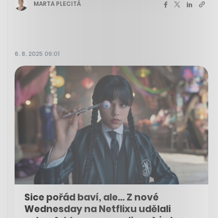
MARTA PLECITÁ
6. 8. 2025 09:01
Sice pořád baví, ale… Z nové
Wednesday na Netflixu udělali