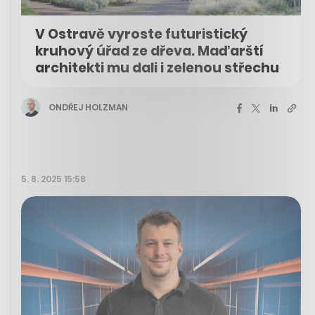
V Ostravě vyroste futuristický
kruhový úřad ze dřeva. Maďarští
architekti mu dali i zelenou střechu
ONDŘEJ HOLZMAN
5. 8. 2025 15:58