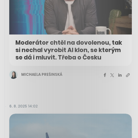
Moderátor chtěl na dovolenou, tak
si nechal vyrobit AI klon, se kterým
se dá i mluvit. Třeba o Česku
MICHAELA PREŠINSKÁ
6. 8. 2025 14:02