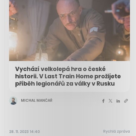
Vychází velkolepá hra o české
historii. V Last Train Home prožijete
příběh legionářů za války v Rusku
MICHAL MANČAŘ
Rychlá zpráva
28. 11. 2023 14:40