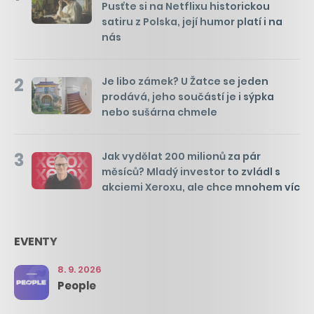
Pusťte si na Netflixu historickou
satiru z Polska, její humor platí i na
nás
2
Je libo zámek? U Žatce se jeden
prodává, jeho součástí je i sýpka
nebo sušárna chmele
3
Jak vydělat 200 milionů za pár
měsíců? Mladý investor to zvládl s
akciemi Xeroxu, ale chce mnohem víc
EVENTY
8. 9. 2026
People