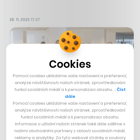
28. 11. 2023 17:27
Cookies
Pomocí cookies ukládáme vaše nastavení a preferencí,
analýze návštěvnosti našich stránek, zprostředkování
funkcí sociálních médií a k personalizaci obsahu …
Číst
dále
Pomocí cookies ukládáme vaše nastavení a preferencí,
analýze návštěvnosti našich stránek, zprostředkování
Pracovní benefit, který může změnit
funkcí sociálních médií a k personalizaci obsahu.
celý život. Jak v brněnském Tatumu
Informace o užívání našich stránek také dále sdílíme s
zavedli zaměstnanecké akcie
našimi obchodními partnery z oblasti sociálních médií,
reklamy a analytiky. Za tyto webové stránky a soubory