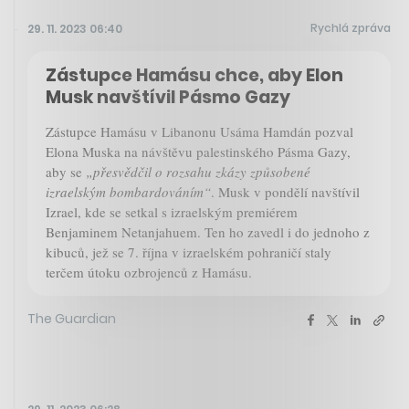
Rychlá zpráva
29. 11. 2023 06:40
Zástupce Hamásu chce, aby Elon
Musk navštívil Pásmo Gazy
Zástupce Hamásu v Libanonu Usáma Hamdán pozval
Elona Muska na návštěvu palestinského Pásma Gazy,
aby se
„přesvědčil o rozsahu zkázy způsobené
izraelským bombardováním“
. Musk v pondělí navštívil
Izrael, kde se setkal s izraelským premiérem
Benjaminem Netanjahuem. Ten ho zavedl i do jednoho z
kibuců, jež se 7. října v izraelském pohraničí staly
terčem útoku ozbrojenců z Hamásu.
The Guardian