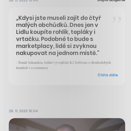
28. 11. 2023 15:40
„Kdysi jste museli zajít do čtyř
malých obchůdků. Dnes jen v
Lidlu koupíte rohlík, tepláky i
vrtačku. Podobné to bude s
marketplacy, lidé si zvyknou
nakupovat na jednom místě.“
- Tomáš Szkandera, ředitel vývojářské K2 Software o dlouhodobých
trendech v e-commerce
Čtěte dále
28. 11. 2023 15:04