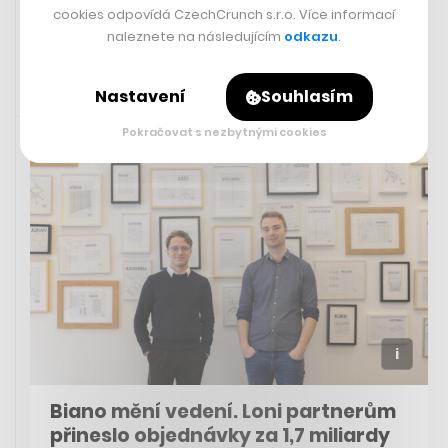
PETER BREJČÁK
cookies odpovídá CzechCrunch s.r.o. Více informací
naleznete na následujícím
odkazu
.
Nastavení
Souhlasím
Rychlá zpráva
28. 11. 2023 16:40
Pokračovat s nezbytnými cookies
Biano mění vedení. Loni partnerům
přineslo objednávky za 1,7 miliardy