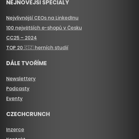
NEJNOVĚJŠÍ SPECIÁLY
Nejvlivnější CEOs na LinkedInu
100 největších e-shopů v Česku
CC25 – 2024
TOP 20 🇨🇿 herních studií
DÁLE TVOŘÍME
Newslettery
Podcasty
Eventy
CZECHCRUNCH
Inzerce