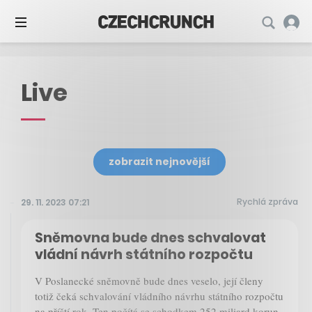
Live
zobrazit nejnovější
Rychlá zpráva
29. 11. 2023 07:21
Sněmovna bude dnes schvalovat
vládní návrh státního rozpočtu
V Poslanecké sněmovně bude dnes veselo, její členy
totiž čeká schvalování vládního návrhu státního rozpočtu
na příští rok. Ten počítá se schodkem 252 miliard korun,