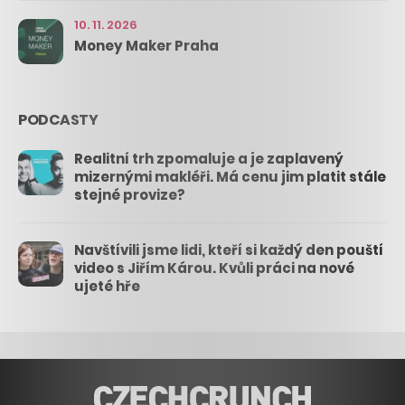
10. 11. 2026
Money Maker Praha
PODCASTY
Realitní trh zpomaluje a je zaplavený
mizernými makléři. Má cenu jim platit stále
stejné provize?
Navštívili jsme lidi, kteří si každý den pouští
video s Jiřím Károu. Kvůli práci na nové
ujeté hře