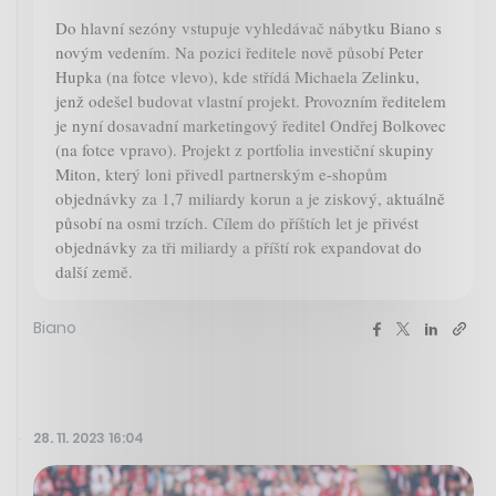
Do hlavní sezóny vstupuje vyhledávač nábytku Biano s
novým vedením. Na pozici ředitele nově působí Peter
Hupka (na fotce vlevo), kde střídá Michaela Zelinku,
jenž odešel budovat vlastní projekt. Provozním ředitelem
je nyní dosavadní marketingový ředitel Ondřej Bolkovec
(na fotce vpravo). Projekt z portfolia investiční skupiny
Miton, který loni přivedl partnerským e-shopům
objednávky za 1,7 miliardy korun a je ziskový, aktuálně
působí na osmi trzích. Cílem do příštích let je přivést
objednávky za tři miliardy a příští rok expandovat do
další země.
Biano
28. 11. 2023 16:04