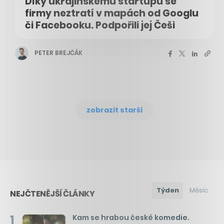
Díky ukrajinskému startupu se
firmy neztratí v mapách od Googlu
či Facebooku. Podpořili jej Češi
PETER BREJČÁK
zobrazit starší
Týden
Měsíc
NEJČTENĚJŠÍ ČLÁNKY
1
Kam se hrabou české komedie.