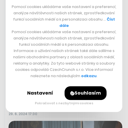
Pomocí cookies ukládáme vaše nastavení a preferencí,
V americkém Las Vegas se v noci ze soboty na neděli
analýze návštěvnosti našich stránek, zprostředkování
našeho času koná galavečer UFC 303, který vyvrcholí
funkcí sociálních médií a k personalizaci obsahu …
Číst
titulovým zápasem o pás polotěžké váhy. V něm se
dále
představí český zápasník Jiří Procházka, který bude
Pomocí cookies ukládáme vaše nastavení a preferencí,
útočit na zisk druhého pásu v nejprestižnější MMA
analýze návštěvnosti našich stránek, zprostředkování
organizaci světa. Proti němu bude stát Brazilec Alex
funkcí sociálních médií a k personalizaci obsahu.
Pereira, s nímž před rokem titulový zápas prohrál. V roce
Informace o užívání našich stránek také dále sdílíme s
2022 slavil premiérový zisk pásu po výhře nad jiným
našimi obchodními partnery z oblasti sociálních médií,
Brazilcem Gloverem Teixeirou. Poslední zápas karty
reklamy a analytiky. Za tyto webové stránky a soubory
UFC 303 by se měl odehrát kolem šesté hodiny ranní
cookies odpovídá CzechCrunch s.r.o. Více informací
našeho času.
naleznete na následujícím
odkazu
.
Nastavení
Souhlasím
Pokračovat s nezbytnými cookies
29. 6. 2024 17:30