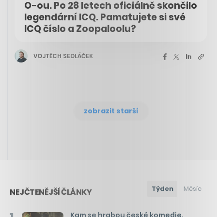
O-ou. Po 28 letech oficiálně skončilo
legendární ICQ. Pamatujete si své
ICQ číslo a Zoopaloolu?
VOJTĚCH SEDLÁČEK
zobrazit starší
Týden
Měsíc
NEJČTENĚJŠÍ ČLÁNKY
Kam se hrabou české komedie.