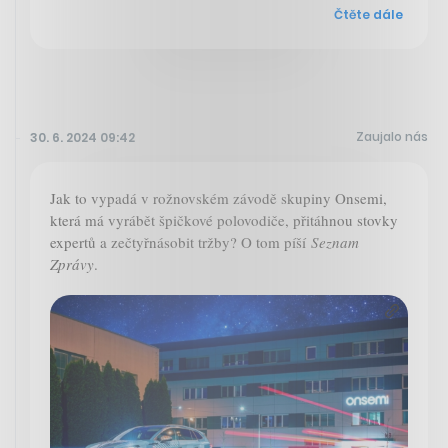
Čtěte dále
Zaujalo nás
30. 6. 2024 09:42
Jak to vypadá v rožnovském závodě skupiny Onsemi,
která má vyrábět špičkové polovodiče, přitáhnou stovky
expertů a zečtyřnásobit tržby? O tom píší
Seznam
Zprávy
.