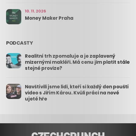
10. 11. 2026
Money Maker Praha
PODCASTY
Realitní trh zpomaluje a je zaplavený
mizernými makléři. Má cenu jim platit stále
stejné provize?
Navštívili jsme lidi, kteří si každý den pouští
video s Jiřím Károu. Kvůli práci na nové
ujeté hře