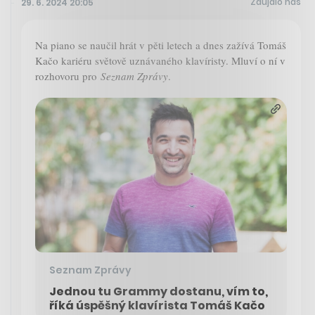
Zaujalo nás
29. 6. 2024 20:05
Na piano se naučil hrát v pěti letech a dnes zažívá Tomáš
Kačo kariéru světově uznávaného klavíristy. Mluví o ní v
rozhovoru pro
Seznam Zprávy
.
Seznam Zprávy
Jednou tu Grammy dostanu, vím to,
říká úspěšný klavírista Tomáš Kačo