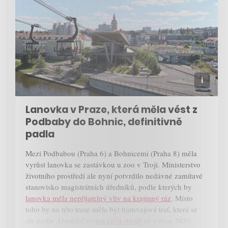
Lanovka v Praze, která měla vést z
Podbaby do Bohnic, definitivně
padla
Mezi Podbabou (Praha 6) a Bohnicemi (Praha 8) měla
vyrůst lanovka se zastávkou u zoo v Troji. Ministerstvo
životního prostředí ale nyní potvrdilo nedávné zamítavé
stanovisko magistrátních úředníků, podle kterých by
lanovka měla nepřijatelný vliv na krajinný ráz
. Místo
toho by na této trase měla být tramvajová trať, která se
ale podle
Aktuálně.cz
má začít stavět
až v roce 2030.