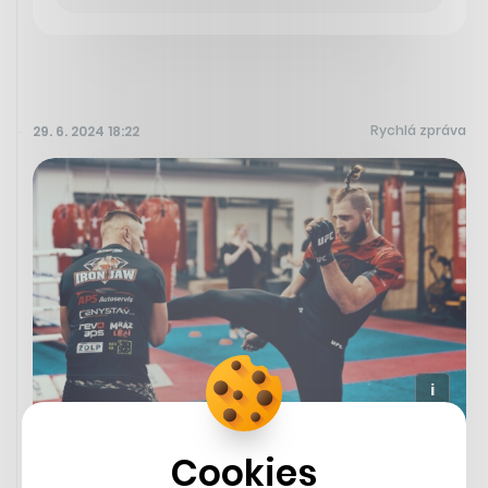
Rychlá zpráva
29. 6. 2024 18:22
Český zápasník Jiří Proházka bude v
Cookies
neděli ráno bojovat o titul v UFC