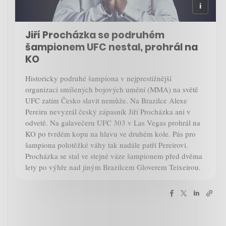
Jiří Procházka se podruhém
šampionem UFC nestal, prohrál na
KO
Historicky podruhé šampiona v nejprestižnější
organizaci smíšených bojových umění (MMA) na světě
UFC zatím Česko slavit nemůže. Na Brazilce Alexe
Pereiru nevyzrál český zápasník Jiří Procházka ani v
odvetě. Na galavečeru UFC 303 v Las Vegas prohrál na
KO po tvrdém kopu na hlavu ve druhém kole. Pás pro
šampiona polotěžké váhy tak nadále patří Pereirovi.
Procházka se stal ve stejné váze šampionem před dvěma
lety po výhře nad jiným Brazilcem Gloverem Teixeirou.