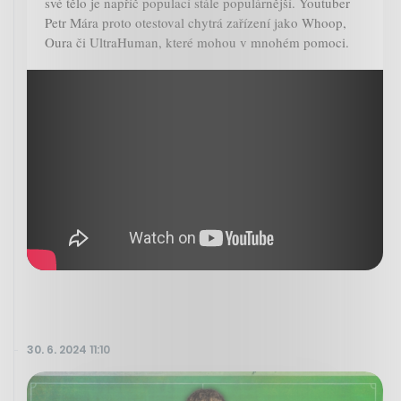
své tělo je napříč populací stále populárnější. Youtuber
Petr Mára proto otestoval chytrá zařízení jako Whoop,
Oura či UltraHuman, které mohou v mnohém pomoci.
30. 6. 2024 11:10