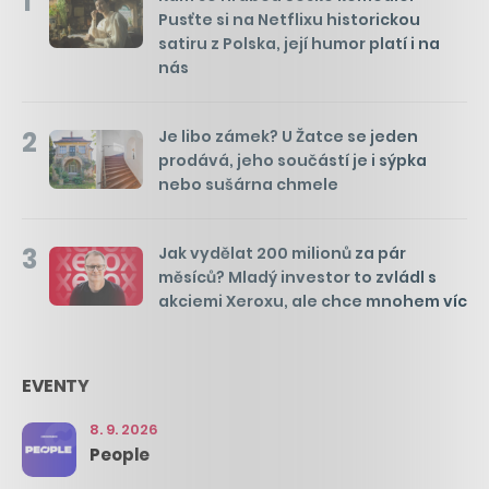
1
Pusťte si na Netflixu historickou
satiru z Polska, její humor platí i na
nás
2
Je libo zámek? U Žatce se jeden
prodává, jeho součástí je i sýpka
nebo sušárna chmele
3
Jak vydělat 200 milionů za pár
měsíců? Mladý investor to zvládl s
akciemi Xeroxu, ale chce mnohem víc
EVENTY
8. 9. 2026
People