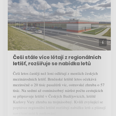
Češi stále více létají z regionálních
letišť, rozšiřuje se nabídka letů
Češi letos častěji než loni odlétají z menších českých
mezinárodních letišť. Brněnské letiště letos očekává
meziročně o 20 tisíc pasažérů víc, ostravské zhruba o 57
tisíc. Na sedmi až osminásobný nárůst počtu cestujících
se připravuje letiště v Českých Budějovicích, letiště
Karlovy Vary zhruba na trojnásobný. Kvůli zvyšující se
poptávce regionální letiště rozšiřují nabídku letů a plánují
navýšení míst k parkování.