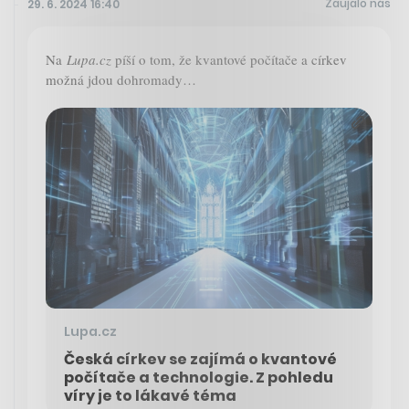
Zaujalo nás
29. 6. 2024 16:40
Na
Lupa.cz
píší o tom, že kvantové počítače a církev
možná jdou dohromady…
Lupa.cz
Česká církev se zajímá o kvantové
počítače a technologie. Z pohledu
víry je to lákavé téma