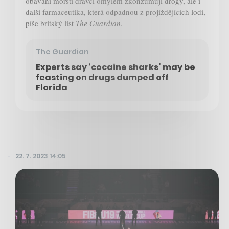
obávaní mořští dravci omylem zkonzumují drogy, ale i
další farmaceutika, která odpadnou z projíždějících lodí,
píše britský list
The Guardian
.
The Guardian
Experts say ‘cocaine sharks’ may be
feasting on drugs dumped off
Florida
22. 7. 2023 14:05