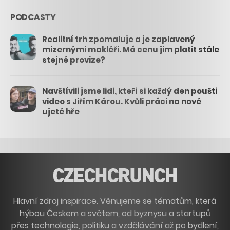
PODCASTY
Realitní trh zpomaluje a je zaplavený
mizernými makléři. Má cenu jim platit stále
stejné provize?
Navštívili jsme lidi, kteří si každý den pouští
video s Jiřím Károu. Kvůli práci na nové
ujeté hře
Hlavní zdroj inspirace. Věnujeme se tématům, která
hýbou Českem a světem, od byznysu a startupů
přes technologie, politiku a vzdělávání až po bydlení,