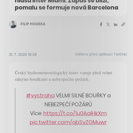
hlásá Inter Miami. Zápas se blíží,
pomalu se formuje nová Barcelona
FILIP HOUSKA
Sdíleno přes aplikaci Twitter
21. 7. 2023 16:28
Český hydrometeorologický ústav varuje před velmi
silnými bouřkami a nebezpečím požárů.
#vystraha
VELMI SILNÉ BOUŘKY a
NEBEZPEČÍ POŽÁRŮ
Více:
https://t.co/1u0AalHkXm
pic.twitter.com/qbSyZGMuwr