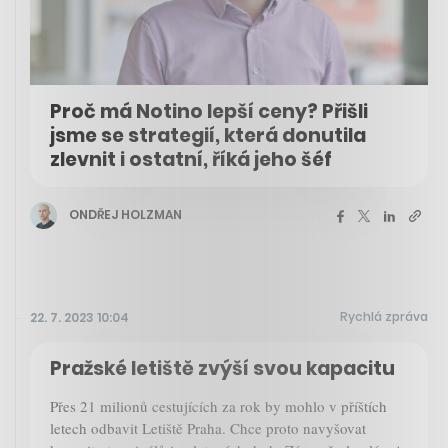
Proč má Notino lepší ceny? Přišli
jsme se strategií, která donutila
zlevnit i ostatní, říká jeho šéf
ONDŘEJ HOLZMAN
Rychlá zpráva
22. 7. 2023 10:04
Pražské letiště zvýší svou kapacitu
Přes 21 milionů cestujících za rok by mohlo v příštích
letech odbavit Letiště Praha. Chce proto navyšovat