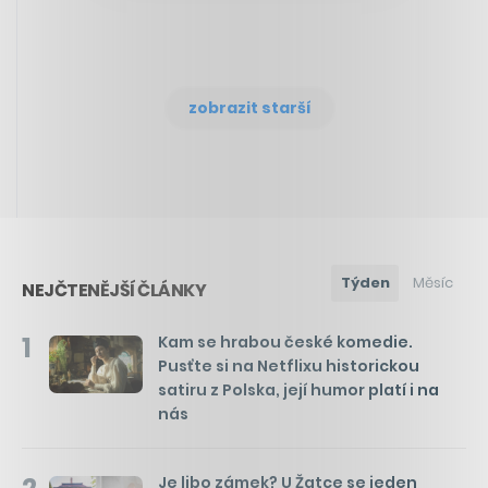
zobrazit starší
Týden
Měsíc
NEJČTENĚJŠÍ ČLÁNKY
1
Kam se hrabou české komedie.
Pusťte si na Netflixu historickou
satiru z Polska, její humor platí i na
nás
Je libo zámek? U Žatce se jeden