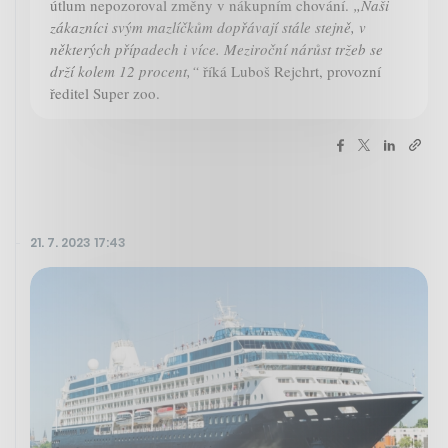
útlum nepozoroval změny v nákupním chování.
„Naši
zákazníci svým mazlíčkům dopřávají stále stejně, v
některých případech i více. Meziroční nárůst tržeb se
drží kolem 12 procent,“
říká Luboš Rejchrt, provozní
ředitel Super zoo.
21. 7. 2023 17:43