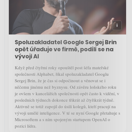
Spoluzakladatel Google Sergej Brin
opět úřaduje ve firmě, podílí se na
vývoji AI
Když před čtyřmi roky opouštěl post šéfa mateřské
společnosti Alphabet, říkal spoluzakladatel Googlu
Sergej Brin, že je čas si odpočinout a věnovat se i
něčemu jinému než byznysu. Od závěru loňského roku
je ovšem v kancelářích společnosti opět často k vidění, v
posledních týdnech dokonce třikrát až čtyřikrát týdně.
Aktivně se totiž zapojil do úsilí kolegů, kteří pracují na
vývoji umělé inteligence. V té se nyní Google přetahuje s
Microsoftem a s ním spojeným startupem OpenAI o
pozici lídra.