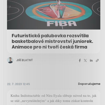
Futuristická palubovka rozsvítila
basketbalové mistrovství juniorek.
Animace pro ni tvoří česká firma
JIŘÍ BLATNÝ
Doporučujeme
22. 7. 2023 12:45
Kniha Indistractable od Nira Eyala slibuje návod na to, jak
se stát „nevyrušitelným“ a jak díky tomu získat kontrolu