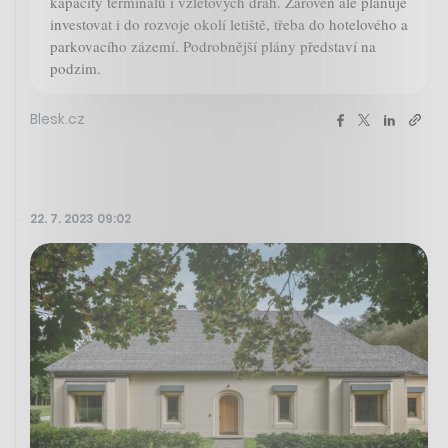
kapacity terminálů i vzletových drah. Zároveň ale plánuje
investovat i do rozvoje okolí letiště, třeba do hotelového a
parkovacího zázemí. Podrobnější plány představí na
podzim.
Blesk.cz
22. 7. 2023 09:02