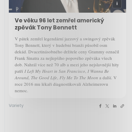
Ve věku 96 let zemřel americký
zpěvák Tony Bennett
V pátek zemřel legendární jazzový a swingový zpěvák
Tony Bennett, který v hudební branži působil osm
dekád. Dvacetinásobného držitele ceny Grammy označil
Frank Sinatra za nejlepšího popového zpěváka všech
dob. Nahrál více než 70 alb a mezi jeho nejslavnější hity
patří
I Left My Heart in San Francisco
,
I Wanna Be
Around, The Good Life
,
Fly Me To The Moon
a další. V
roce 2016 mu lékaři diagnostikovali Alzheimerovu
nemoc.
Variety