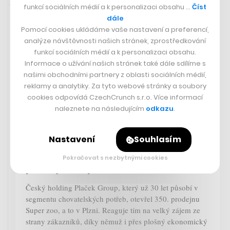
Rychlá zpráva
21. 7. 2023 17:48
funkcí sociálních médií a k personalizaci obsahu …
Číst
dále
Pomocí cookies ukládáme vaše nastavení a preferencí,
analýze návštěvnosti našich stránek, zprostředkování
funkcí sociálních médií a k personalizaci obsahu.
Informace o užívání našich stránek také dále sdílíme s
našimi obchodními partnery z oblasti sociálních médií,
reklamy a analytiky. Za tyto webové stránky a soubory
cookies odpovídá CzechCrunch s.r.o. Více informací
naleznete na následujícím
odkazu
.
Nastavení
Souhlasím
Holding Plaček Group otevřel 350.
Pokračovat s nezbytnými cookies
prodejnu Super zoo
Český holding Plaček Group, který už 30 let působí v
segmentu chovatelských potřeb, otevřel 350. prodejnu
Super zoo, a to v Plzni. Reaguje tím na velký zájem ze
strany zákazníků, díky němuž i přes plošný ekonomický