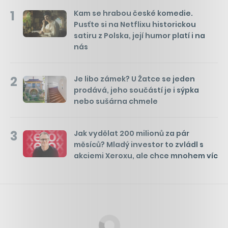
1
Kam se hrabou české komedie.
Pusťte si na Netflixu historickou
satiru z Polska, její humor platí i na
nás
2
Je libo zámek? U Žatce se jeden
prodává, jeho součástí je i sýpka
nebo sušárna chmele
3
Jak vydělat 200 milionů za pár
měsíců? Mladý investor to zvládl s
akciemi Xeroxu, ale chce mnohem víc