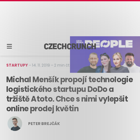
STARTUPY
–
14. 11. 2019
–
2 min čtení
Michal Menšík propojí technologie
logistického startupu DoDo a
tržiště Atoto. Chce s nimi vylepšit
online prodej květin
PETER BREJČÁK