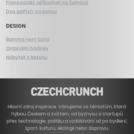
Francouzský šéfkuchař na Šumavě
Dva golfisti, co pečou
DESIGN
Bomma není tichá
Originální hodinky
Nábytek z betonu
Hlavní zdroj inspirace. Věnujeme se tématům, která
hýbou Českem a světem, od byznysu a startupů
přes technologie, politiku a vzdělávání až po bydlení,
sport, kulturu, ekologii nebo dopravu.