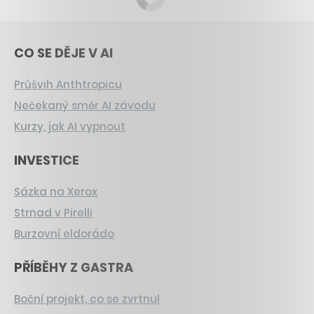
CO SE DĚJE V AI
Průšvih Anthtropicu
Nečekaný směr AI závodu
Kurzy, jak AI vypnout
INVESTICE
Sázka na Xerox
Strnad v Pirelli
Burzovní eldorádo
PŘÍBĚHY Z GASTRA
Boční projekt, co se zvrtnul