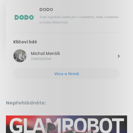
DODO
Jsme logistická služba pro e-commerce, retail, restaurace
a rychlá občerstvení.
Klíčoví lidé
Michal Menšík
Zakladatel
Více o firmě
Nepřehlédněte: