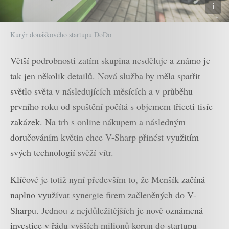
Kurýr donáškového startupu DoDo
Větší podrobnosti zatím skupina nesděluje a známo je
tak jen několik detailů. Nová služba by měla spatřit
světlo světa v následujících měsících a v průběhu
prvního roku od spuštění počítá s objemem třiceti tisíc
zakázek. Na trh s online nákupem a následným
doručováním květin chce V-Sharp přinést využitím
svých technologií svěží vítr.
Klíčové je totiž nyní především to, že Menšík začíná
naplno využívat synergie firem začleněných do V-
Sharpu. Jednou z nejdůležitějších je nově oznámená
investice v řádu vyšších milionů korun do startupu