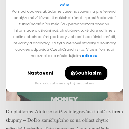
dále
Pomocí cookies ukládáme vaše nastavení a preferencí,
analýze návštěvnosti našich stránek, zprostředkování
funkcí sociálních médií a k personalizaci obsahu.
Informace o užívání našich stránek také dále sdílíme s
našimi obchodními partnery z oblasti sociálních médií,
reklamy a analytiky. Za tyto webové stránky a soubory
cookies odpovídá CzechCrunch s.r.o. Více informací
naleznete na následujícím
odkazu
.
Nastavení
Souhlasím
Pokračovat s nezbytnými cookies
Do platformy Atoto je totiž zaintegrována i další z firem
skupiny – DoDo zaměřujícího se na oblast chytré
městské logistiky. Tato integrace Atotu umožňuje