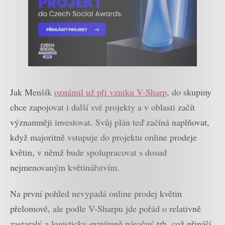
Jak Menšík
oznámil už při vzniku V-Sharp
, do skupiny
chce zapojovat i další své projekty a v oblasti začít
významněji investovat. Svůj plán teď začíná naplňovat,
když majoritně vstupuje do projektu online prodeje
květin, v němž bude spolupracovat s dosud
nejmenovaným květinářstvím.
Na první pohled nevypadá online prodej květin
přelomově, ale podle V-Sharpu jde pořád o relativně
zastaralý a logisticky extrémně náročný trh, což přináší