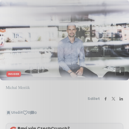
INSIDER
Michal Menšík
Sdílet
Uložit
0
0
Zobrazit
komentáře
Baví vás CzechCrunch?