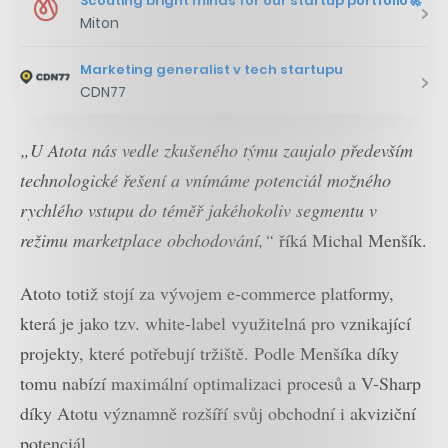
Scouting bright minds for our startup portfolio🚀
Miton
Marketing generalist v tech startupu
CDN77
„U Atota nás vedle zkušeného týmu zaujalo především
technologické řešení a vnímáme potenciál možného
rychlého vstupu do téměř jakéhokoliv segmentu v
režimu marketplace obchodování,“
říká Michal Menšík.
Atoto totiž stojí za vývojem e-commerce platformy,
která je jako tzv. white-label využitelná pro vznikající
projekty, které potřebují tržiště. Podle Menšíka díky
tomu nabízí maximální optimalizaci procesů a V-Sharp
díky Atotu významně rozšíří svůj obchodní i akviziční
potenciál.