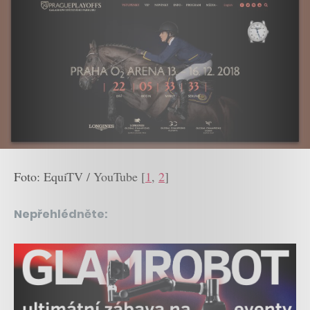
Foto: EquiTV / YouTube [
1
,
2
]
Nepřehlédněte: