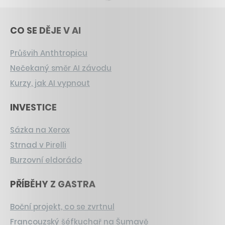
CO SE DĚJE V AI
Průšvih Anthtropicu
Nečekaný směr AI závodu
Kurzy, jak AI vypnout
INVESTICE
Sázka na Xerox
Strnad v Pirelli
Burzovní eldorádo
PŘÍBĚHY Z GASTRA
Boční projekt, co se zvrtnul
Francouzský šéfkuchař na Šumavě