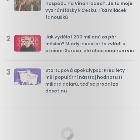
hospodu na Vinohradech. Je to moje
vyznání lásky k Česku, říká miláček
fanoušků
2
Jak vydělat 200 milionů za pár
měsíců? Mladý investor to zvládl s
akciemi Xeroxu, ale chce mnohem víc
3
Startupová apokalypsa: Před lety
měl populární nástroj hodnotu 11
miliard dolarů, teď se prodal za
desetinu