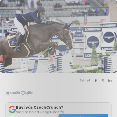
Sdílet
Uložit
0
0
Zobrazit
komentáře
Baví vás CzechCrunch?
Vídejte ho na Googlu častěji.