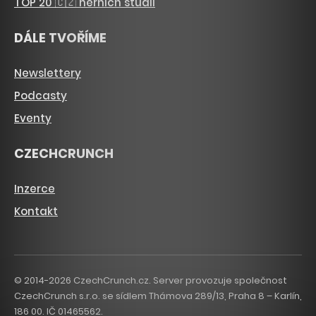
TOP 20 🇨🇿 herních studií
DÁLE TVOŘÍME
Newslettery
Podcasty
Eventy
CZECHCRUNCH
Inzerce
Kontakt
© 2014-2026 CzechCrunch.cz. Server provozuje společnost
CzechCrunch s.r.o. se sídlem Thámova 289/13, Praha 8 – Karlín,
186 00. IČ 01465562.