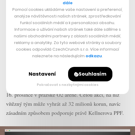
dále
Pomocí cookies ukládáme vaše nastavení a preferencí,
analýze návštěvnosti našich stránek, zprostředkování
funkcí sociálních médií a k personalizaci obsahu.
Informace o užívání našich stránek také dále sdílíme s
našimi obchodními partnery z oblasti sociálních médií,
reklamy a analytiky. Za tyto webové stránky a soubory
cookies odpovídá CzechCrunch s.r.o. Více informací
naleznete na následujícím
odkazu
.
Anna Kellnerová se na hřbetu
Catch Me If You
Nastavení
Souhlasím
Can
mimo jiné objeví i na chystané galashow světového
parkuru Prague Playoffs, která se bude konat od 13. do
Pokračovat s nezbytnými cookies
16. prosince v pražské O2 aréně. Celou akci, na níž
vítězný tým může vyhrát až 32 milionů korun, navíc
zásadním způsobem podporuje právě Kellnerova PPF.