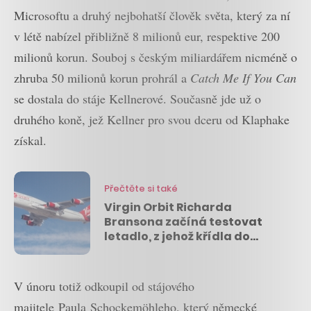
Microsoftu a druhý nejbohatší člověk světa, který za ní
v létě nabízel přibližně 8 milionů eur, respektive 200
milionů korun. Souboj s českým miliardářem nicméně o
zhruba 50 milionů korun prohrál a
Catch Me If You Can
se dostala do stáje Kellnerové. Současně jde už o
druhého koně, jež Kellner pro svou dceru od Klaphake
získal.
Přečtěte si také
Virgin Orbit Richarda
Bransona začíná testovat
letadlo, z jehož křídla do
vesmíru vyšle rakety se
satelity
V únoru totiž odkoupil od stájového
majitele Paula Schockemöhleho, který německé