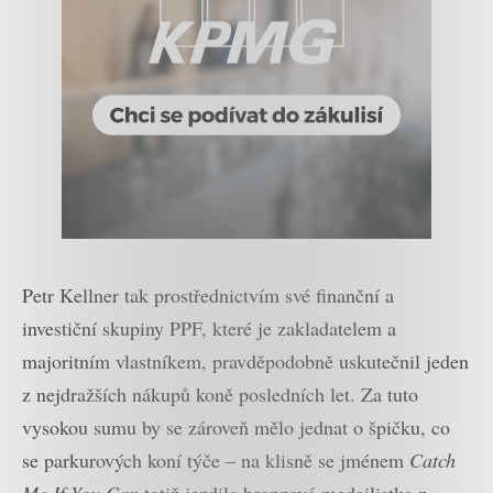
Petr Kellner tak prostřednictvím své finanční a
investiční skupiny PPF, které je zakladatelem a
majoritním vlastníkem, pravděpodobně uskutečnil jeden
z nejdražších nákupů koně posledních let. Za tuto
vysokou sumu by se zároveň mělo jednat o špičku, co
se parkurových koní týče – na klisně se jménem
Catch
Me If You Can
totiž jezdila bronzová medailistka z