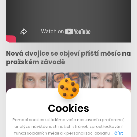
Nová dvojice se objeví příští měsíc na
pražském závodě
Cookies
Pomocí cookies ukládáme vaše nastavení a preferencí,
analýze návštěvnosti našich stránek, zprostředkování
funkcí sociálních médií a k personalizaci obsahu …
Číst