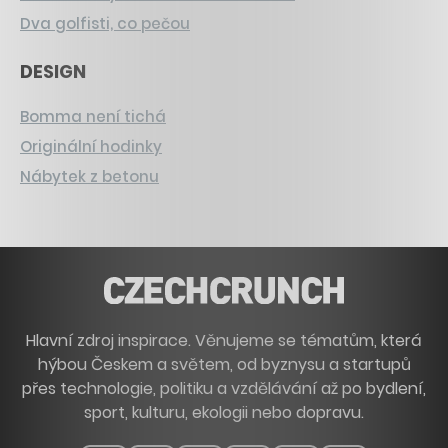
Dva golfisti, co pečou
DESIGN
Bomma není tichá
Originální hodinky
Nábytek z betonu
Hlavní zdroj inspirace. Věnujeme se tématům, která
hýbou Českem a světem, od byznysu a startupů
přes technologie, politiku a vzdělávání až po bydlení,
sport, kulturu, ekologii nebo dopravu.