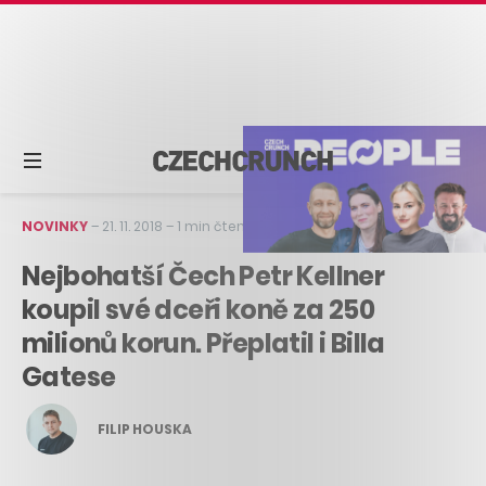
NOVINKY
–
21. 11. 2018
–
1 min čtení
Nejbohatší Čech Petr Kellner
koupil své dceři koně za 250
milionů korun. Přeplatil i Billa
Gatese
FILIP HOUSKA