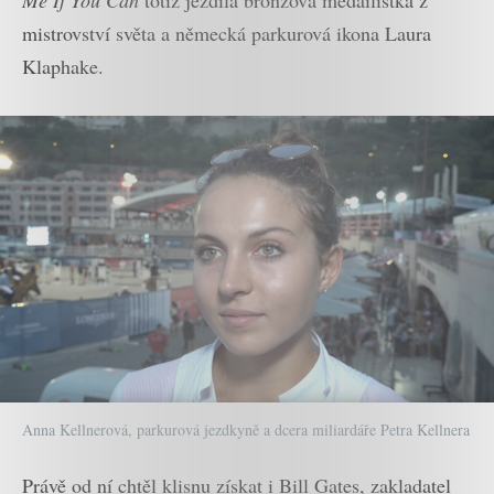
mistrovství světa a německá parkurová ikona Laura
Klaphake.
Anna Kellnerová, parkurová jezdkyně a dcera miliardáře Petra Kellnera
Právě od ní chtěl klisnu získat i Bill Gates, zakladatel