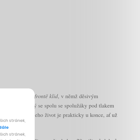
uea
Na západní frontě klid
, v němž děsivým
ul Bäumer, který se spolu se spolužáky pod tlakem
jišťovat, že jeho život je prakticky u konce, ať už
ich stránek,
dále
ich stránek,