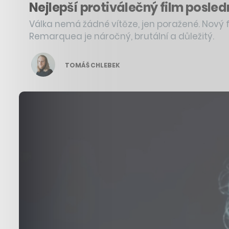
Nejlepší protiválečný film posled
Válka nemá žádné vítěze, jen poražené. Nový 
Remarquea je náročný, brutální a důležitý.
TOMÁŠ CHLEBEK