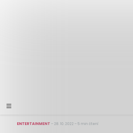
ENTERTAINMENT
–
28. 10. 2022
–
5 min čtení