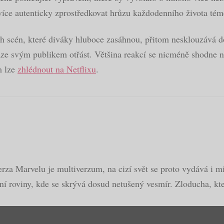
více autenticky zprostředkovat hrůzu každodenního života t
 scén, které diváky hluboce zasáhnou, přitom nesklouzává do 
naze svým publikem otřást. Většina reakcí se nicméně shodne n
m lze
zhlédnout na Netflixu
.
rza Marvelu je multiverzum, na cizí svět se proto vydává i m
í roviny, kde se skrývá dosud netušený vesmír. Zloducha, kt