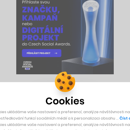
je asi hlavní poselství slavného románu Ericha Marii Remarq
Cookies
ho vojáka v první světové válce. Hrdinou románu je mladík Pa
m gymnázia. Zprvu ho strhne válečné nadšení, brzy ale začne z
ies ukládáme vaše nastavení a preferencí, analýze návštěvnosti naš
středkování funkcí sociálních médií a k personalizaci obsahu …
Číst 
ies ukládáme vaše nastavení a preferencí, analýze návštěvnosti naš