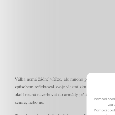
Válka nemá žádné vítěze, ale mnoho poražených. To 
způsobem reflektoval svoje vlastní zkušenosti řadové
okolí nechá naverbovat do armády ještě před dokončení
Pomocí cook
zemře, nebo ne.
zpro
Pomocí cook