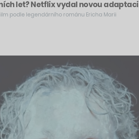
ních let? Netflix vydal novou adaptaci
film podle legendárního románu Ericha Marii