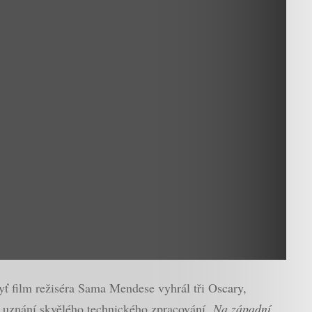
ť film režiséra Sama Mendese vyhrál tři Oscary,
ž uznání skvělého technického zpracování.
Na západní