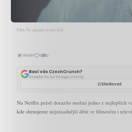
Film
Na západní frontě klid
Uložit
0
0
Zobrazit
komentáře
Baví vás CzechCrunch?
Vídejte ho na Googlu častěji.
Sledovat
Na Netflix právě dorazilo možná jedno z nejlepších v
kde shrnujeme nejzásadnější dění ve filmovém i televi