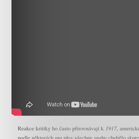
Reakce kritiky ho často přirovnávají k
1917
, americk
podle některých mu přes všechny snahy chybělo skute