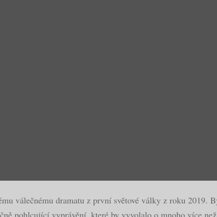
ému válečnému dramatu z první světové války z roku 2019. By
čně pohlcující vyprávění, které by vyvolalo o mnoho více ne