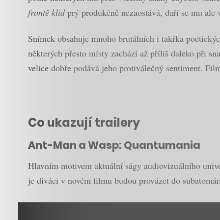
frontě klid
prý produkčně nezaostává, daří se mu ale 
Snímek obsahuje mnoho brutálních i takřka poetických
některých přesto místy zachází až příliš daleko při s
velice dobře podává jeho protiválečný sentiment. Fil
Co ukazují trailery
Ant-Man a Wasp: Quantumania
Hlavním motivem aktuální ságy audiovizuálního unive
je diváci v novém filmu budou provázet do subatomárn