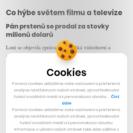
Co hýbe světem filmu a televize
Pán prstenů se prodal za stovky
milionů dolarů
Loni se objevila zpráva, že švédská videoherní a
mediální firma Embracer Group koupila práva na
velkou část díla J. R. R. Tolkiena. Podle spekulací
Cookies
přitom za možnost vytvářet filmy, videohry, divadelní
hry, deskové hry, upomínkové předměty nebo tematické
Pomocí cookies ukládáme vaše nastavení a preferencí,
analýze návštěvnosti našich stránek, zprostředkování
parky mohla zaplatit až dvě miliardy dolarů. A nebylo
funkcí sociálních médií a k personalizaci obsahu …
Číst
by se čemu divit, když více než to vydělala jen přes
dále
dvacet let stará filmová trilogie. Jak ale nyní
upozornil
Pomocí cookies ukládáme vaše nastavení a preferencí,
analýze návštěvnosti našich stránek, zprostředkování
server
Variety
, ve skutečnosti Embracer práva získal za
funkcí sociálních médií a k personalizaci obsahu.
„pouhých“ 395 milionů dolarů. Na nových projektech
Informace o užívání našich stránek také dále sdílíme s