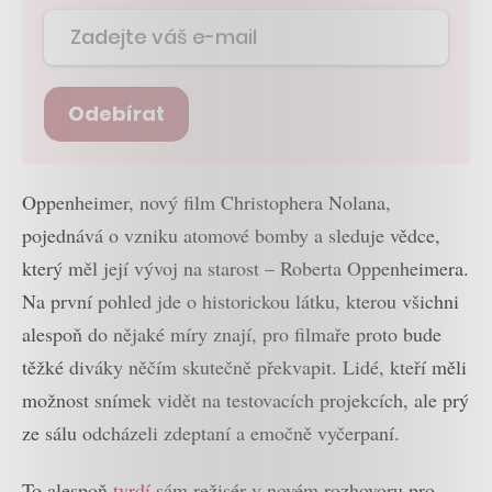
Odebírat
Oppenheimer, nový film Christophera Nolana,
pojednává o vzniku atomové bomby a sleduje vědce,
který měl její vývoj na starost – Roberta Oppenheimera.
Na první pohled jde o historickou látku, kterou všichni
alespoň do nějaké míry znají, pro filmaře proto bude
těžké diváky něčím skutečně překvapit. Lidé, kteří měli
možnost snímek vidět na testovacích projekcích, ale prý
ze sálu odcházeli zdeptaní a emočně vyčerpaní.
To alespoň
tvrdí
sám režisér v novém rozhovoru pro