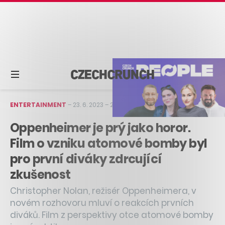
ENTERTAINMENT
–
23. 6. 2023
–
2 min čtení
Oppenheimer je prý jako horor.
Film o vzniku atomové bomby byl
pro první diváky zdrcující
zkušenost
Christopher Nolan, režisér Oppenheimera, v
novém rozhovoru mluví o reakcích prvních
diváků. Film z perspektivy otce atomové bomby