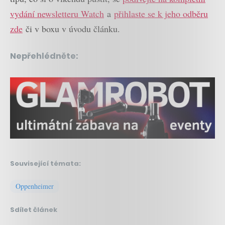
vydání newsletteru Watch
a
přihlaste se k jeho odběru
zde
či v boxu v úvodu článku.
Nepřehlédněte:
Související témata:
Oppenheimer
Sdílet článek