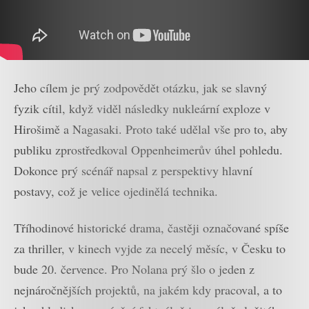
Jeho cílem je prý zodpovědět otázku, jak se slavný
fyzik cítil, když viděl následky nukleární exploze v
Hirošimě a Nagasaki. Proto také udělal vše pro to, aby
publiku zprostředkoval Oppenheimerův úhel pohledu.
Dokonce prý scénář napsal z perspektivy hlavní
postavy, což je velice ojedinělá technika.
Tříhodinové historické drama, častěji označované spíše
za thriller, v kinech vyjde za necelý měsíc, v Česku to
bude 20. července. Pro Nolana prý šlo o jeden z
nejnáročnějších projektů, na jakém kdy pracoval, a to