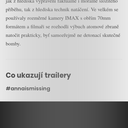
jak z hlediska vyprávění faktuálně i morálně složitého
příběhu, tak z hlediska technik natáčení. Ve velkém se
používaly rozměrné kamery IMAX s obřím 70mm
formátem a filmaři se rozhodli výbuch atomové zbraně
natočit prakticky, byť samozřejmě ne detonací skutečné
bomby.
Co ukazují trailery
#annaismissing