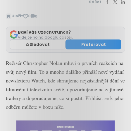
Sdílet
Uložit
0
0
Zobrazit
komentáře
Baví vás CzechCrunch?
Vídejte ho na Googlu častěji.
Sledovat
Preferovat
Režisér Christopher Nolan mluví o prvních reakcích na
svůj nový film. To a mnoho dalšího přináší nové vydání
newsletteru Watch, kde shrnujeme nejzásadnější dění ve
filmovém i televizním světě, upozorňujeme na zajímavé
trailery a doporučujeme, co si pustit. Přihlásit se k jeho
odběru můžete v boxu níže.