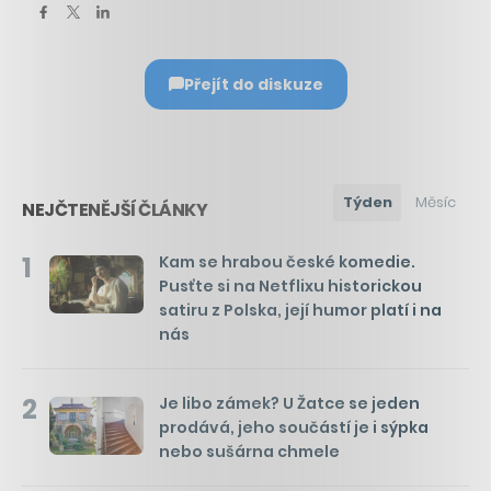
Přejít do diskuze
Týden
Měsíc
NEJČTENĚJŠÍ ČLÁNKY
1
Kam se hrabou české komedie.
Pusťte si na Netflixu historickou
satiru z Polska, její humor platí i na
nás
2
Je libo zámek? U Žatce se jeden
prodává, jeho součástí je i sýpka
nebo sušárna chmele