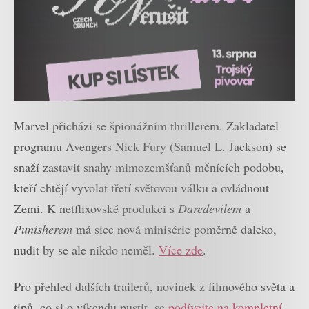
Marvel přichází se špionážním thrillerem. Zakladatel
programu Avengers Nick Fury (Samuel L. Jackson) se
snaží zastavit snahy mimozemšťanů měnících podobu,
kteří chtějí vyvolat třetí světovou válku a ovládnout
Zemi. K netflixovské produkci s
Daredevilem
a
Punisherem
má sice nová minisérie poměrně daleko,
nudit by se ale nikdo neměl.
Více zde
.
Pro přehled dalších trailerů, novinek z filmového světa a
tipů, co si o víkendu pustit, se
podívejte na kompletní