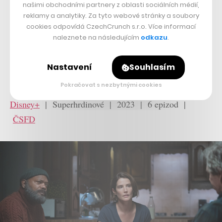
se podle všeho už
pracuje
.
našimi obchodními partnery z oblasti sociálních médií,
reklamy a analytiky. Za tyto webové stránky a soubory
cookies odpovídá CzechCrunch s.r.o. Více informací
naleznete na následujícím
odkazu
.
Co si pustit
Nastavení
Souhlasím
Tajná invaze
Pokračovat s nezbytnými cookies
Disney+
| Superhrdinové | 2023 | 6 epizod |
ČSFD