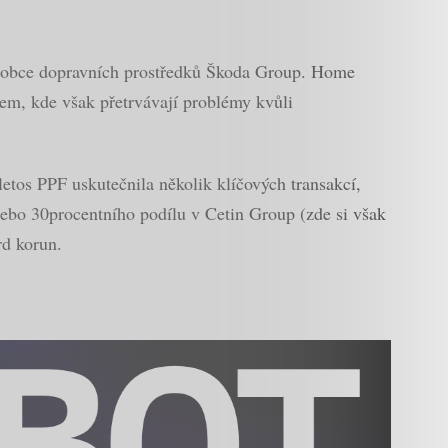
výrobce dopravních prostředků Škoda Group. Home
rhem, kde však přetrvávají problémy kvůli
etos PPF uskutečnila několik klíčových transakcí,
ebo 30procentního podílu v Cetin Group (zde si však
rd korun.