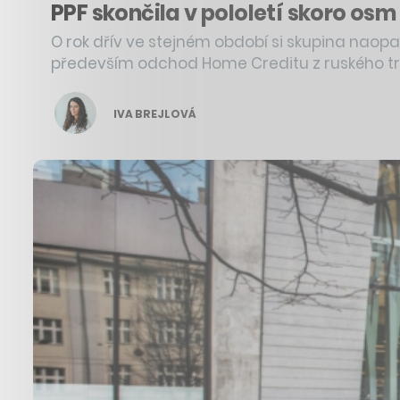
PPF skončila v pololetí skoro osm 
O rok dřív ve stejném období si skupina naopak
především odchod Home Creditu z ruského tr
IVA BREJLOVÁ