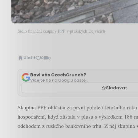
Sídlo finanční skupiny PPF v pražských Dejvicích
Uložit
0
0
Zobrazit
komentáře
Baví vás CzechCrunch?
Vídejte ho na Googlu častěji.
Sledovat
Skupina PPF ohlásila za první pololetí letošního roku 
hospodaření, když zůstala v plusu s výsledkem 188 m
odchodem z ruského bankovního trhu. Z něj skupina s