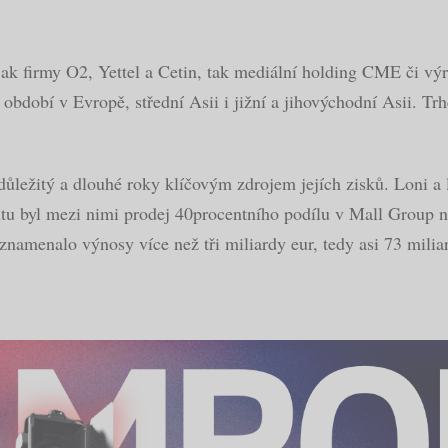
jak firmy O2, Yettel a Cetin, tak mediální holding CME či 
 období v Evropě, střední Asii i jižní a jihovýchodní Asii. T
ůležitý a dlouhé roky klíčovým zdrojem jejích zisků. Loni a l
u byl mezi nimi prodej 40procentního podílu v Mall Group n
 znamenalo výnosy více než tři miliardy eur, tedy asi 73 milia