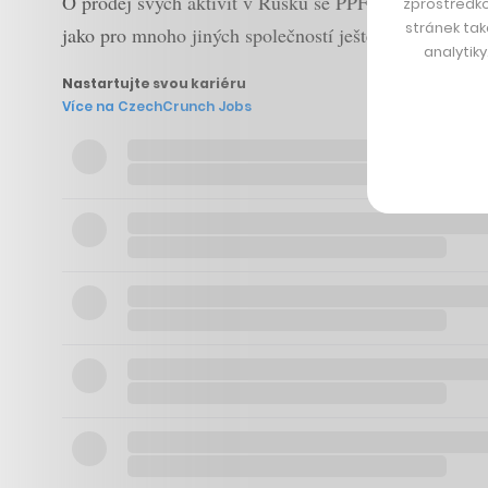
O prodej svých aktivit v Rusku se PPF snažila ještě 
zprostředko
stránek tak
jako pro mnoho jiných společností ještě větší přítěží,
analytik
Nastartujte svou kariéru
Více na CzechCrunch Jobs