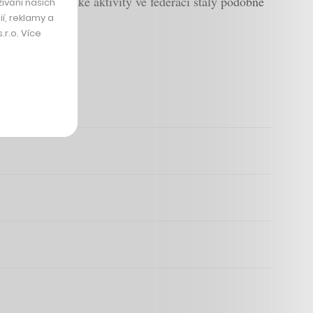
se podnikatelské aktivity ve federaci staly podobně
ívání našich
í, reklamy a
r.o. Více