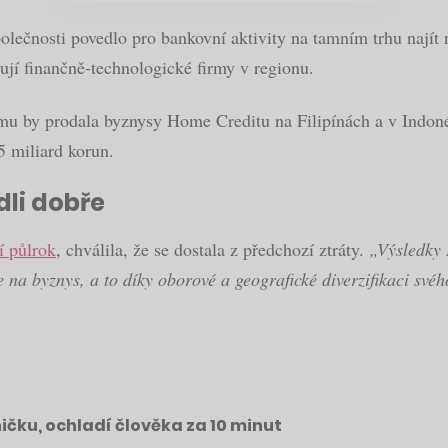
polečnosti povedlo pro bankovní aktivity na tamním trhu najít 
ují finančně-technologické firmy v regionu.
omu by prodala byznysy Home Creditu na Filipínách a v Indon
5 miliard korun.
dli dobře
í půlrok
, chválila, že se dostala z předchozí ztráty.
„Výsledky 
 na byznys, a to díky oborové a geografické diverzifikaci svéh
ičku, ochladí člověka za 10 minut