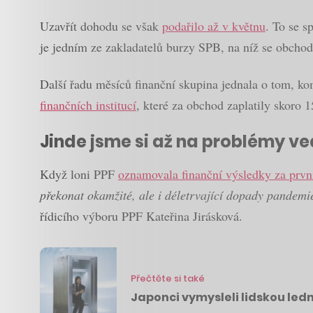
Uzavřít dohodu se však
podařilo až v květnu
. To se s
je jedním ze zakladatelů burzy SPB, na níž se obchod
Další řadu měsíců finanční skupina jednala o tom, k
finančních institucí
, které za obchod zaplatily skoro 1
Jinde jsme si až na problémy ve
Když loni PPF
oznamovala finanční výsledky za prvn
překonat okamžité, ale i déletrvající dopady pandemie
řídicího výboru PPF Kateřina Jirásková.
Přečtěte si také
Japonci vymysleli lidskou ledn