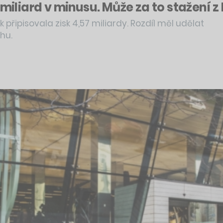
miliard v minusu. Může za to stažení z 
 připisovala zisk 4,57 miliardy. Rozdíl měl udělat
hu.