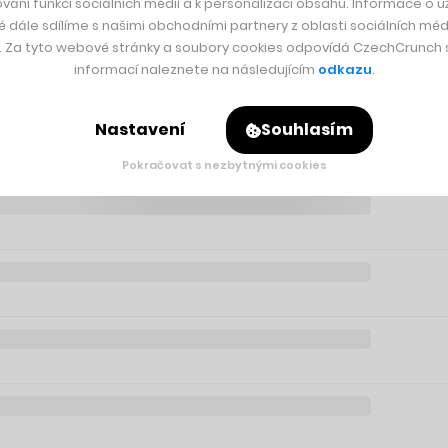
před vypuknutím války na Ukrajině. Po zahájení agrese Kremlu 
vání funkcí sociálních médií a k personalizaci obsahu. Informace o už
é dále sdílíme s našimi obchodními partnery z oblasti sociálních médi
 a to jak z ekonomického, tak i reputačního hlediska.
y. Za tyto webové stránky a soubory cookies odpovídá CzechCrunch s.
informací naleznete na následujícím
odkazu
.
Nastavení
Souhlasím
Pokračovat s nezbytnými cookies