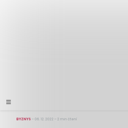
BYZNYS
–
06. 12. 2022
–
2 min čtení