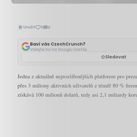
Uložit
0
0
Zobrazit
komentáře
Baví vás CzechCrunch?
Vídejte ho na Googlu častěji.
Sledovat
Jedna z aktuálně nejrozšířenějších platforem pro prez
přes 3 miliony aktivních uživatelů z téměř 80 % fire
získává 100 milionů dolarů, tedy asi 2,1 miliardy kor