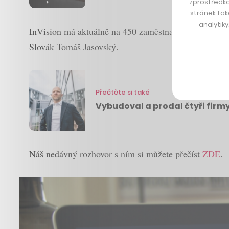
zprostředko
stránek tak
analytik
InVision má aktuálně na 450 zaměstnanců v 20 zemích 
Slovák Tomáš Jasovský.
Přečtěte si také
Vybudoval a prodal čtyři firmy,
Náš nedávný rozhovor s ním si můžete přečíst
ZDE
.