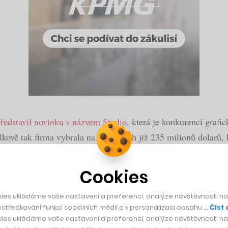
ředstavil novinku s názvem Studio
, která je konkurencí grafi
vě tak firma vybrala na investicích již 235 milionů dolarů, k
Cookies
ies ukládáme vaše nastavení a preferencí, analýze návštěvnosti naš
středkování funkcí sociálních médií a k personalizaci obsahu …
Číst 
kl pražský projekt InVision Labs, stamilionového st
ies ukládáme vaše nastavení a preferencí, analýze návštěvnosti naš