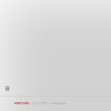
VENTURE
–
02. 11. 2017
–
1 min čtení