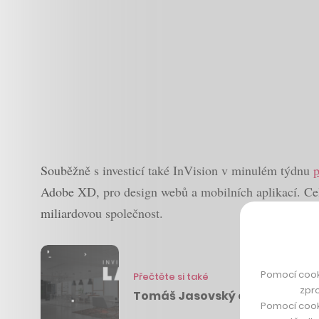
Souběžně s investicí také InVision v minulém týdnu
p
Adobe XD, pro design webů a mobilních aplikací. Celko
miliardovou společnost.
Pomocí cook
Přečtěte si také
zpro
Tomáš Jasovský o tom, jak vzni
Pomocí cook