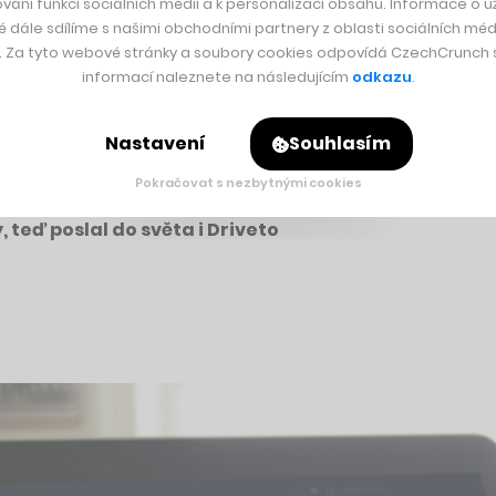
vání funkcí sociálních médií a k personalizaci obsahu. Informace o už
é dále sdílíme s našimi obchodními partnery z oblasti sociálních médi
y. Za tyto webové stránky a soubory cookies odpovídá CzechCrunch s.
světa, včetně České republiky, kde sídlí celá experimentální
informací naleznete na následujícím
odkazu
.
Nastavení
Souhlasím
Pokračovat s nezbytnými cookies
 teď poslal do světa i Driveto