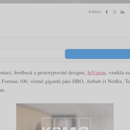
Sdílet
entaci, feedback a prototypování designu,
InVision
, vznikla si
m Fortune 100, včetně gigantů jako HBO, Airbnb či Netflix. 
un.