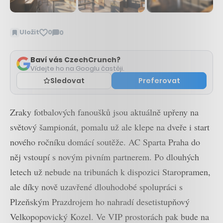
Uložit
0
0
Zobrazit
komentáře
Baví vás CzechCrunch?
Vídejte ho na Googlu častěji.
Sledovat
Preferovat
Zraky fotbalových fanoušků jsou aktuálně upřeny na
světový šampionát, pomalu už ale klepe na dveře i start
nového ročníku domácí soutěže. AC Sparta Praha do
něj vstoupí s novým pivním partnerem. Po dlouhých
letech už nebude na tribunách k dispozici Staropramen,
ale díky nově uzavřené dlouhodobé spolupráci s
Plzeňským Prazdrojem ho nahradí desetistupňový
Velkopopovický Kozel. Ve VIP prostorách pak bude na