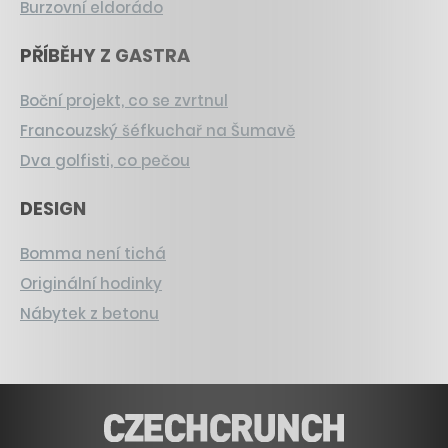
Burzovní eldorádo
PŘÍBĚHY Z GASTRA
Boční projekt, co se zvrtnul
Francouzský šéfkuchař na Šumavě
Dva golfisti, co pečou
DESIGN
Bomma není tichá
Originální hodinky
Nábytek z betonu