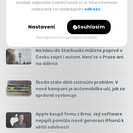
cookies odpovídá CzechCrunch s.r.o. Více informací
Přejít do diskuze
naleznete na následujícím
odkazu
.
Nastavení
Souhlasím
Pokračovat s nezbytnými cookies
DALŠÍ RYCHLÉ ZPRÁVY
Na kávu do Starbucks můžete poprvé v
Česku zajet i autem. Není to v Praze ani
na dálnici
Škoda stále dělá cizincům problém. V
nové kampani je automobilka učí, jak se
správně vyslovuje
Apple koupil firmu z Brna. Její software
nejspíš pomůže nové generaci iPhonů k
větší odolnosti