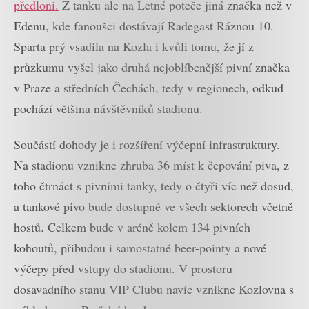
předloni.
Z tanku ale na Letné poteče jiná značka než v
Edenu, kde fanoušci dostávají Radegast Ráznou 10.
Sparta prý vsadila na Kozla i kvůli tomu, že jí z
průzkumu vyšel jako druhá nejoblíbenější pivní značka
v Praze a středních Čechách, tedy v regionech, odkud
pochází většina návštěvníků stadionu.
Součástí dohody je i rozšíření výčepní infrastruktury.
Na stadionu vznikne zhruba 36 míst k čepování piva, z
toho čtrnáct s pivními tanky, tedy o čtyři víc než dosud,
a tankové pivo bude dostupné ve všech sektorech včetně
hostů. Celkem bude v aréně kolem 134 pivních
kohoutů, přibudou i samostatné beer-pointy a nové
výčepy před vstupy do stadionu. V prostoru
dosavadního stanu VIP Clubu navíc vznikne Kozlovna s