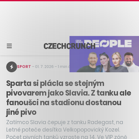
SPORT
–
01. 7. 2026
–
1 min čtení
Sparta si plácla se stejným
pivovarem jako Slavia. Z tanku ale
fanoušci na stadionu dostanou
jiné pivo
Zatímco Slavia čepuje z tanku Radegast, na
Letné poteče desítka Velkopopovický Kozel.
Počet pivních tanků vzroste na 14. Ve VIP zóně