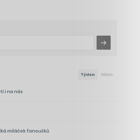
Týden
Měsíc
í i na nás
íká miláček fanoušků