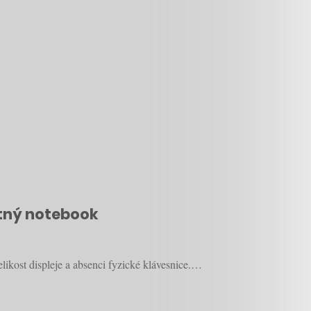
otný notebook
likost displeje a absenci fyzické klávesnice.…