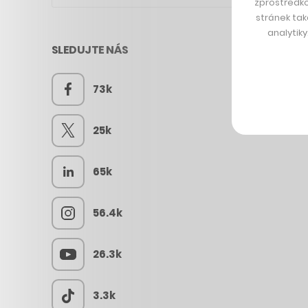
zprostředko
stránek tak
analytik
SLEDUJTE NÁS
73k
25k
65k
56.4k
26.3k
3.3k