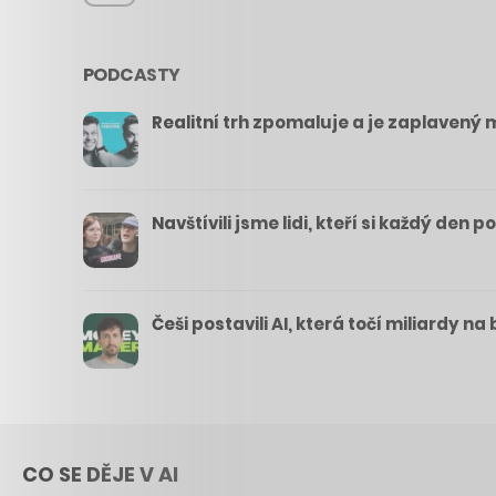
PODCASTY
Realitní trh zpomaluje a je zaplavený m
Navštívili jsme lidi, kteří si každý den 
Češi postavili AI, která točí miliardy n
CO SE DĚJE V AI