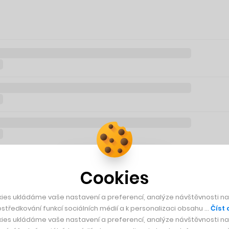
Cookies
ies ukládáme vaše nastavení a preferencí, analýze návštěvnosti naš
středkování funkcí sociálních médií a k personalizaci obsahu …
Číst 
ies ukládáme vaše nastavení a preferencí, analýze návštěvnosti naš