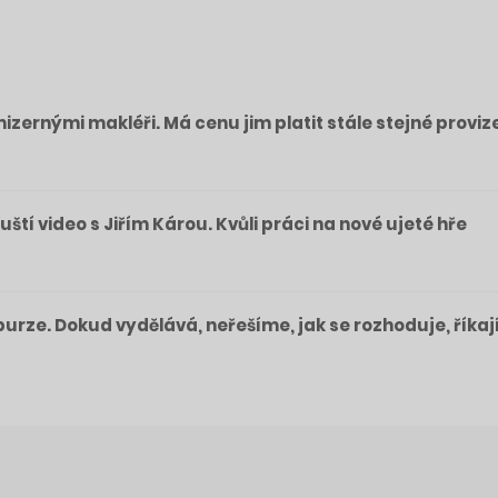
izernými makléři. Má cenu jim platit stále stejné proviz
pouští video s Jiřím Károu. Kvůli práci na nové ujeté hře
a burze. Dokud vydělává, neřešíme, jak se rozhoduje, říkaj