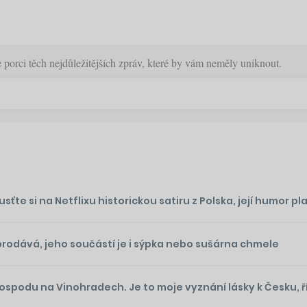
orci těch nejdůležitějších zpráv, které by vám neměly uniknout.
te si na Netflixu historickou satiru z Polska, její humor plat
prodává, jeho součástí je i sýpka nebo sušárna chmele
podu na Vinohradech. Je to moje vyznání lásky k Česku, ř