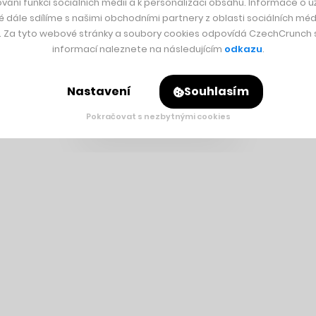
vání funkcí sociálních médií a k personalizaci obsahu. Informace o už
é dále sdílíme s našimi obchodními partnery z oblasti sociálních médi
y. Za tyto webové stránky a soubory cookies odpovídá CzechCrunch s.
informací naleznete na následujícím
odkazu
.
Nastavení
Souhlasím
Pokračovat s nezbytnými cookies