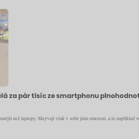
ělá za pár tisíc ze smartphonu plnohodn
ější než laptopy. Skrývají však v sobě jistá omezení, a to například ve