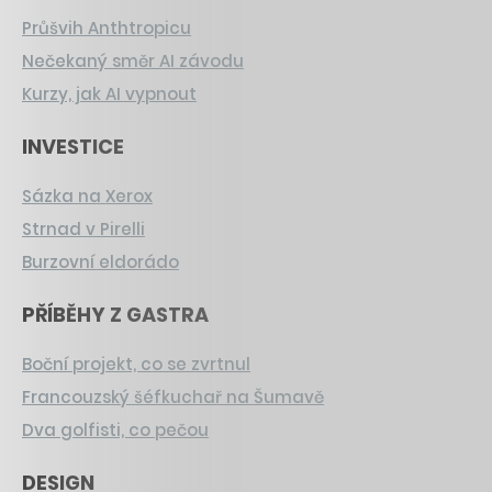
Průšvih Anthtropicu
Nečekaný směr AI závodu
Kurzy, jak AI vypnout
INVESTICE
Sázka na Xerox
Strnad v Pirelli
Burzovní eldorádo
PŘÍBĚHY Z GASTRA
Boční projekt, co se zvrtnul
Francouzský šéfkuchař na Šumavě
Dva golfisti, co pečou
DESIGN