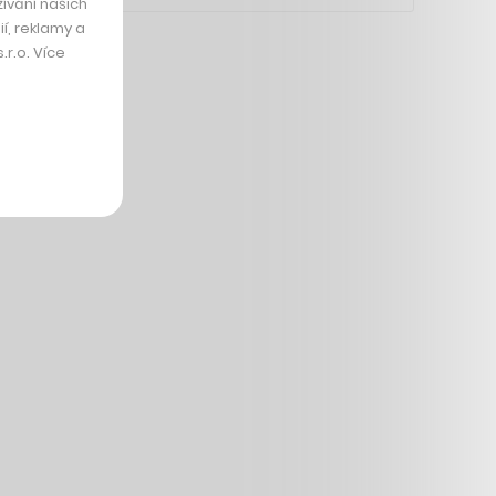
ívání našich
í, reklamy a
r.o. Více