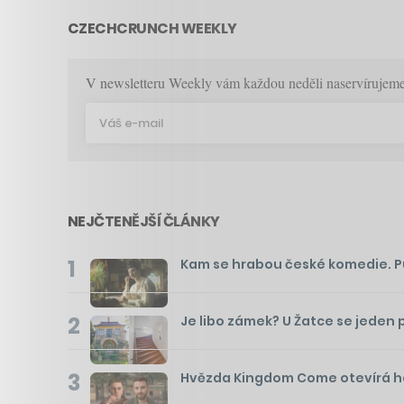
CZECHCRUNCH WEEKLY
V newsletteru Weekly vám každou neděli naservírujeme p
NEJČTENĚJŠÍ ČLÁNKY
1
Kam se hrabou české komedie. Pusť
2
Je libo zámek? U Žatce se jeden 
3
Hvězda Kingdom Come otevírá hos