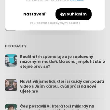
26.3k
Nastavení
Souhlasím
Pokračovat s nezbytnými cookies
3.3k
PODCASTY
Realitní trh zpomaluje a je zaplavený
mizernými makléři. Má cenu jim platit stále
stejné provize?
Navštívili jsme lidi, kteří si každý den pouští
video s Jiřím Károu. Kvůli práci na nové
ujeté hře
Češi postavili AI, která točí miliardy na