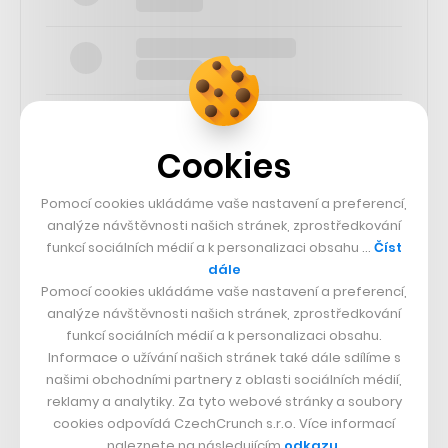
Cookies
SLEDUJTE NÁS
Pomocí cookies ukládáme vaše nastavení a preferencí,
analýze návštěvnosti našich stránek, zprostředkování
funkcí sociálních médií a k personalizaci obsahu …
Číst
73k
dále
Pomocí cookies ukládáme vaše nastavení a preferencí,
25k
analýze návštěvnosti našich stránek, zprostředkování
funkcí sociálních médií a k personalizaci obsahu.
Informace o užívání našich stránek také dále sdílíme s
65k
našimi obchodními partnery z oblasti sociálních médií,
reklamy a analytiky. Za tyto webové stránky a soubory
cookies odpovídá CzechCrunch s.r.o. Více informací
56.4k
naleznete na následujícím
odkazu
.