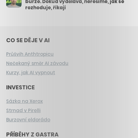
burze. Dokud vydělává, neřešíme, jak se
rozhoduje, říkají
CO SE DĚJE V AI
Průšvih Anthtropicu
Nečekaný směr AI závodu
Kurzy, jak AI vypnout
INVESTICE
Sázka na Xerox
Strnad v Pirelli
Burzovní eldorádo
PŘÍBĚHY Z GASTRA