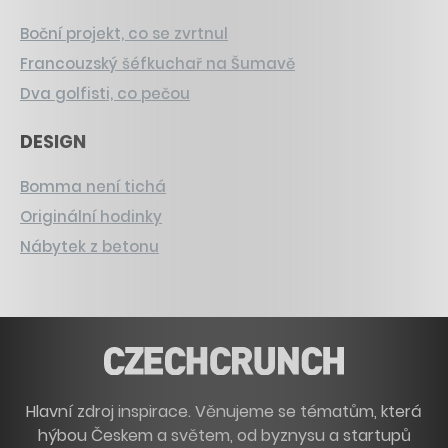
Boční projekt, co se zvrtnul
Francouzský šéfkuchař na Šumavě
Dva golfisti, co pečou
DESIGN
Bomma není tichá
Originální hodinky
Nábytek z betonu
Hlavní zdroj inspirace. Věnujeme se tématům, která
hýbou Českem a světem, od byznysu a startupů