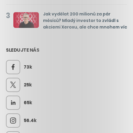
3
Jak vydělat 200 milionů za pár
měsíců? Mladý investor to zvládl s
akciemi Xeroxu, ale chce mnohem víc
SLEDUJTE NÁS
73k
25k
65k
56.4k