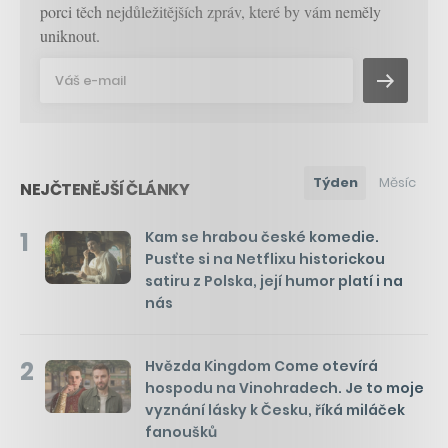
porci těch nejdůležitějších zpráv, které by vám neměly
uniknout.
Týden
Měsíc
NEJČTENĚJŠÍ ČLÁNKY
1
Kam se hrabou české komedie.
Pusťte si na Netflixu historickou
satiru z Polska, její humor platí i na
nás
2
Hvězda Kingdom Come otevírá
hospodu na Vinohradech. Je to moje
vyznání lásky k Česku, říká miláček
fanoušků