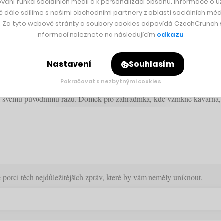
vání funkcí sociálních médií a k personalizaci obsahu. Informace o už
é dále sdílíme s našimi obchodními partnery z oblasti sociálních médi
y. Za tyto webové stránky a soubory cookies odpovídá CzechCrunch s.
informací naleznete na následujícím
odkazu
.
2023. V domku zahradníka bude kavárna a 
Nastavení
Souhlasím
Pokračovat s nezbytnými cookies
ížit svému původnímu rázu. Domek pro zahradníka, kde vznikne kavárna
orci těch nejdůležitějších zpráv, které by vám neměly uniknout.