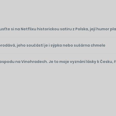
te si na Netflixu historickou satiru z Polska, její humor plat
prodává, jeho součástí je i sýpka nebo sušárna chmele
podu na Vinohradech. Je to moje vyznání lásky k Česku, ř