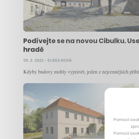
Podívejte se na novou Cibulku. Us
hradě
03. 3. 2022
–
ELIŠKA NOVÁ
Kdyby budovy mohly vyprávět, jeden z nejcennějších příběhů 
Pomocí cook
zpro
Pomocí cook