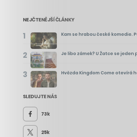
NEJČTENĚJŠÍ ČLÁNKY
1
Kam se hrabou české komedie. Pusť
2
Je libo zámek? U Žatce se jeden 
3
Hvězda Kingdom Come otevírá hos
SLEDUJTE NÁS
73k
25k