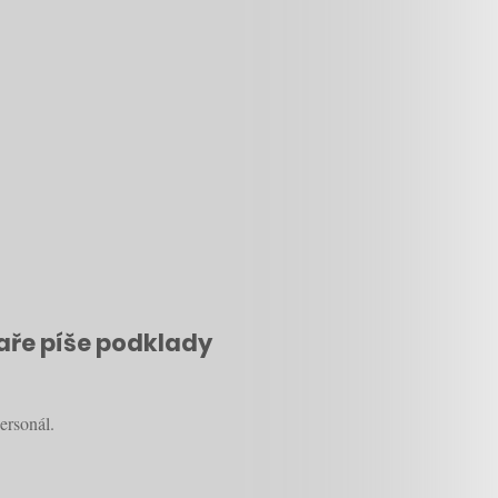
ékaře píše podklady
ersonál.