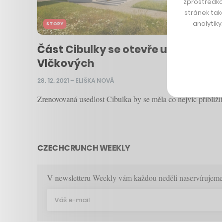
zprostředko
stránek tak
analytik
STORY
Část Cibulky se otevře už v roce 
Vlčkových
28. 12. 2021
–
ELIŠKA NOVÁ
Zrenovovaná usedlost Cibulka by se měla co nejvíc přibl
CZECHCRUNCH WEEKLY
V newsletteru Weekly vám každou neděli naservírujeme p