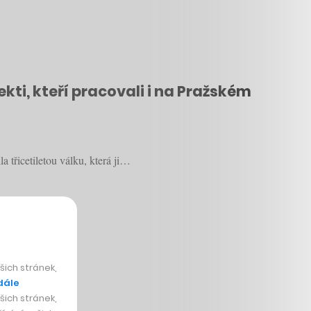
ti, kteří pracovali i na Pražském
a třicetiletou válku, která ji…
ich stránek,
dále
ich stránek,