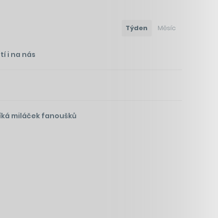
Týden
Měsíc
í i na nás
íká miláček fanoušků