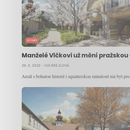
STORY
Manželé Vlčkovi už mění pražskou C
29. 3. 2023
–
IVA BREJLOVÁ
Areál s bohatou historií i squatterskou minulostí má být pr