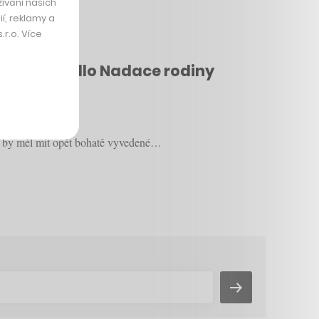
ívání našich
í, reklamy a
r.o. Více
na čas i sídlo Nadace rodiny
, by měl mít opět bohatě vyvedené…