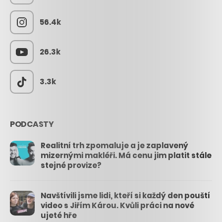
56.4k
26.3k
3.3k
PODCASTY
Realitní trh zpomaluje a je zaplavený
mizernými makléři. Má cenu jim platit stále
stejné provize?
Navštívili jsme lidi, kteří si každý den pouští
video s Jiřím Károu. Kvůli práci na nové
ujeté hře