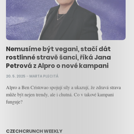
Nemusíme být vegani, stačí dát
rostlinné stravě šanci, říká Jana
Petrová z Alpro o nové kampani
20. 5. 2025
–
MARTA PLECITÁ
Alpro a Ben Cristovao spojují síly a ukazují, že zdravá strava
může být nejen trendy, ale i chutná. Co v takové kampani
funguje?
CZECHCRUNCH WEEKLY