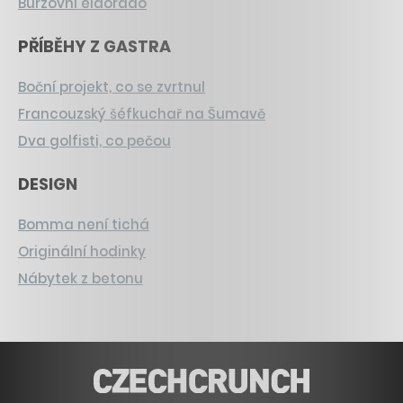
Burzovní eldorádo
PŘÍBĚHY Z GASTRA
Boční projekt, co se zvrtnul
Francouzský šéfkuchař na Šumavě
Dva golfisti, co pečou
DESIGN
Bomma není tichá
Originální hodinky
Nábytek z betonu