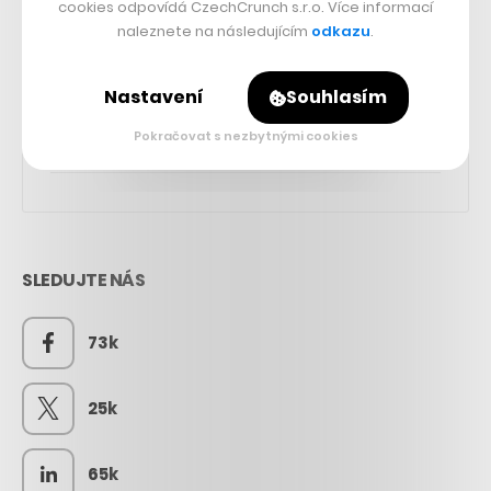
cookies odpovídá CzechCrunch s.r.o. Více informací
naleznete na následujícím
odkazu
.
Nastavení
Souhlasím
Pokračovat s nezbytnými cookies
SLEDUJTE NÁS
73k
25k
65k