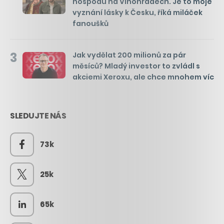
hospodu na Vinohradech. Je to moje
vyznání lásky k Česku, říká miláček
fanoušků
3
Jak vydělat 200 milionů za pár
měsíců? Mladý investor to zvládl s
akciemi Xeroxu, ale chce mnohem víc
SLEDUJTE NÁS
73k
25k
65k