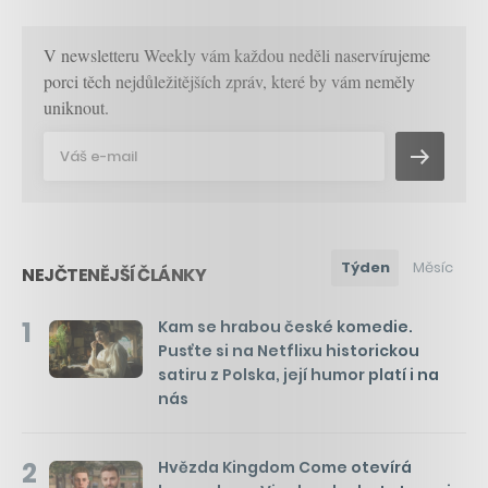
V newsletteru Weekly vám každou neděli naservírujeme
porci těch nejdůležitějších zpráv, které by vám neměly
uniknout.
Týden
Měsíc
NEJČTENĚJŠÍ ČLÁNKY
1
Kam se hrabou české komedie.
Pusťte si na Netflixu historickou
satiru z Polska, její humor platí i na
nás
2
Hvězda Kingdom Come otevírá